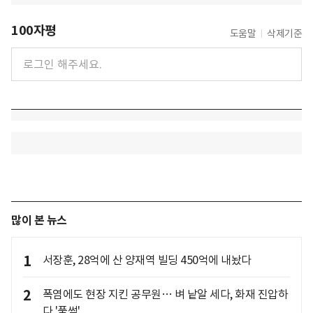
100자평
도움말
삭제기준
많이 본 뉴스
1
서장훈, 28억에 산 양재역 빌딩 450억에 내놨다
2
폭염에도 현장 지킨 공무원… 벼 낱알 세다, 화재 진압하
다 '풀썩'