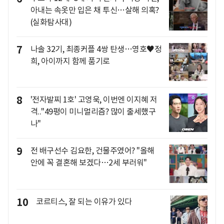
아내는 속옷만 입은 채 투신…살해 의혹?
(실화탐사대)
7
나솔 32기, 최종커플 4쌍 탄생…영호♥정
희, 아이까지 함께 품기로
8
'전자발찌 1호' 고영욱, 이번엔 이지혜 저
격.."49평이 미니멀리즘? 많이 출세했구
나"
9
전 배구선수 김요한, 건물주였어? "올해
안에 꼭 결혼해 보겠다…2세 부러워"
10
코르티스, 잘 되는 이유가 있다