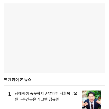
연예 많이 본 뉴스
1
장애학생 속옷까지 손빨래한 사회복무요
원…주인공은 개그맨 김규원