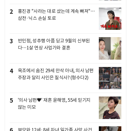
2
홍진경 "사라는 대로 샀는데 계속 빠져"…
삼전·닉스 손실 토로
3
반민정, 성추행 아픔 딛고 9월의 신부된
다…1살 연상 사업가와 결혼
4
욕조에서 숨진 29세 만삭 아내, 의사 남편
주장과 달리 사인은 질식사? (형수다2)
5
'의사 남편♥' 재혼 윤해영, 55세 믿기지
않는 미모
6
부모와 12세·8세 자녀 일가족 사망 사건,