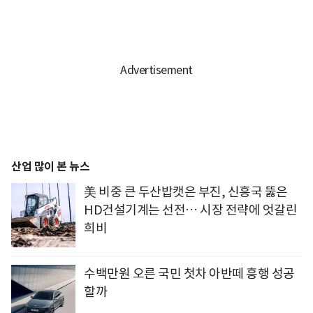
산업 많이 본 뉴스
美 비중 큰 두산밥캣은 부진, 신흥국 뚫은
HD건설기계는 선전… 시장 전략에 엇갈린
희비
수백만원 오른 국민 첫차 아반떼 흥행 성공
할까