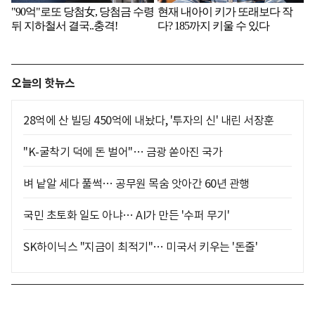
오늘의 핫뉴스
28억에 산 빌딩 450억에 내놨다, '투자의 신' 내린 서장훈
"K-굴착기 덕에 돈 벌어"… 금광 쏟아진 국가
벼 낱알 세다 풀썩… 공무원 목숨 앗아간 60년 관행
국민 초토화 일도 아냐… AI가 만든 '수퍼 무기'
SK하이닉스 "지금이 최적기"… 미국서 키우는 '돈줄'