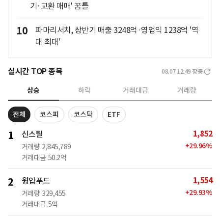
기·교환 매매' 꿈틀
10
파마리서치, 상반기 매출 3248억·영업익 1238억 '역
대 최대'
실시간 TOP 종목
08.07 12:49
장중
상승
하락
거래대금
거래량
전체
코스피
코스닥
ETF
1,852
1
신스틸
+
29.96
%
거래량
2,845,789
거래대금
50.2억
1,554
2
윙입푸드
+
29.93
%
거래량
329,455
거래대금
5억