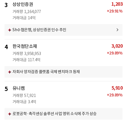
1,203
3
상상인증권
+
29.91
%
거래량
1,164,077
거래대금
14억
Sh수협은행, 상상인증권 인수 추진
3,020
4
한국첨단소재
+
29.89
%
거래량
3,958,953
거래대금
117.4억
자회사 양자검증 플랫폼 국제 벤치마크 등재
5,910
5
유니켐
+
29.89
%
거래량
57,921
거래대금
3.4억
로봇공학·촉각센싱 솔루션 사업 영위 소식에 주가 상승