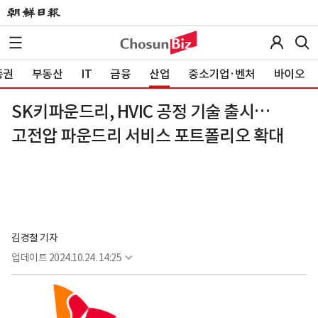
증권
부동산
IT
금융
산업
중소기업·벤처
바이오
SK키파운드리, HVIC 공정 기술 출시…
고전압 파운드리 서비스 포트폴리오 확대
김경철 기자
업데이트
2024.10.24. 14:25