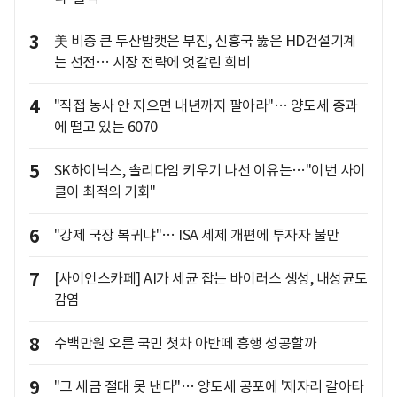
3
美 비중 큰 두산밥캣은 부진, 신흥국 뚫은 HD건설기계
는 선전… 시장 전략에 엇갈린 희비
4
"직접 농사 안 지으면 내년까지 팔아라"… 양도세 중과
에 떨고 있는 6070
5
SK하이닉스, 솔리다임 키우기 나선 이유는…"이번 사이
클이 최적의 기회"
6
"강제 국장 복귀냐"… ISA 세제 개편에 투자자 불만
7
[사이언스카페] AI가 세균 잡는 바이러스 생성, 내성균도
감염
8
수백만원 오른 국민 첫차 아반떼 흥행 성공할까
9
"그 세금 절대 못 낸다"… 양도세 공포에 '제자리 갈아타