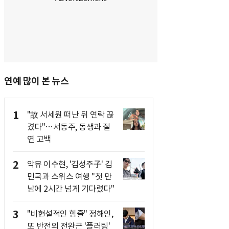
연예 많이 본 뉴스
1
"故 서세원 떠난 뒤 연락 끊
겼다"…서동주, 동생과 절
연 고백
2
악뮤 이수현, '김성주子' 김
민국과 스위스 여행 "첫 만
남에 2시간 넘게 기다렸다"
3
"비현설적인 힘줄" 정해인,
또 반전의 전완근 '플러팅'