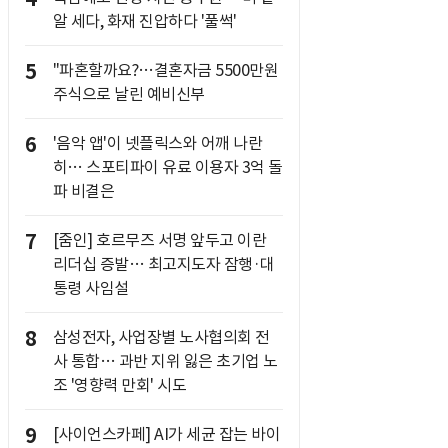
알 세다, 화재 진압하다 '풀썩'
5
"파혼할까요?…결혼자금 5500만원
주식으로 날린 예비신부
6
'음악 앱'이 넷플릭스와 어깨 나란
히… 스포티파이 유료 이용자 3억 돌
파 비결은
7
[줌인] 호르무즈 서명 앞두고 이란
리더십 증발… 최고지도자 잠행·대
통령 사임설
8
삼성전자, 사업장별 노사협의회 전
사 통합… 과반 지위 잃은 초기업 노
조 '영향력 만회' 시도
9
[사이언스카페] AI가 세균 잡는 바이