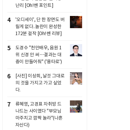
난리 [Oh!쎈 포인트]
4
'오디세이', 단 한 장면도 버
릴게 없다..놀란이 완성한
172분 걸작 [Oh!쎈 리뷰]
5
도경수 "천만배우, 음원 1
위 신경 안 써…결과는 대
중이 만들어줘" ('용타로')
6
[사진] 이상희, 날것 그대로
의 것을 가지고 가고 싶었
다.
7
류혜영, 고경표 자취방 드
나드는 사이였다 "부모님
마주치고 깜짝 놀라"(나혼
자산다)