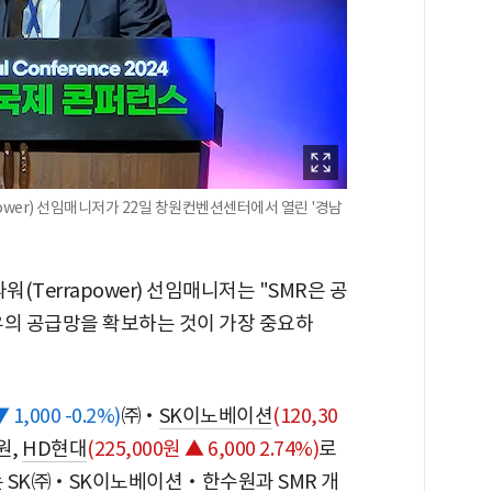
rapower) 선임매니저가 22일 창원컨벤션센터에서 열린 '경남
파워(Terrapower) 선임매니저는 "SMR은 공
유의 공급망을 확보하는 것이 가장 중요하
 1,000 -0.2%)
㈜‧
SK이노베이션
(120,30
원,
HD현대
(225,000원 ▲ 6,000 2.74%)
로
는 SK㈜‧SK이노베이션‧한수원과 SMR 개