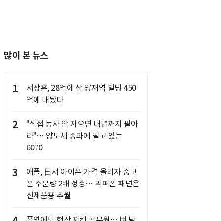
많이 본 뉴스
1
서장훈, 28억에 산 양재역 빌딩 450
억에 내놨다
2
"직접 농사 안 지으면 내년까지 팔아
라"… 양도세 중과에 떨고 있는
6070
3
애플, 日서 아이폰 가격 올리자 중고
폰 주문량 2배 껑충… 리퍼폰 패널은
신제품용 추월
4
폭염에도 현장 지킨 공무원… 벼 낱