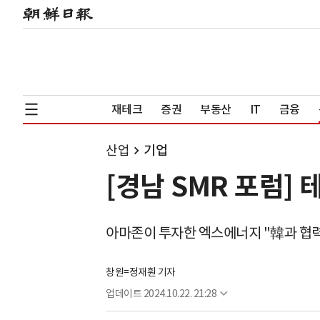
재테크
증권
부동산
IT
금융
산업
기업
[경남 SMR 포럼]
아마존이 투자한 엑스에너지 "韓과 협력
창원=정재훤 기자
업데이트
2024.10.22. 21:28