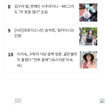
8
김구라 딸, 연예인 사주라더니…MC그리
도 "끼 정말 많다" 눈길
9
[사진]프로미스나인 송하영, '걸어다니는
인형'
10
이미숙, 구독자 식당 깜짝 방문..골든벨까
지 울렸다 "전부 결제" (숙스러운 미숙
씨)