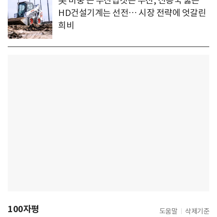
美 비중 큰 두산밥캣은 부진, 신흥국 뚫은
HD건설기계는 선전… 시장 전략에 엇갈린
희비
100자평
도움말
삭제기준