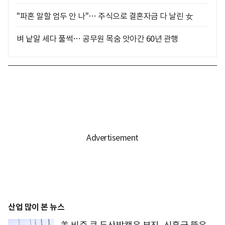
"파혼 말할 엄두 안 나"… 주식으로 결혼자금 다 날린 女
벼 낱알 세다 풀썩… 공무원 목숨 앗아간 60년 관행
산업 많이 본 뉴스