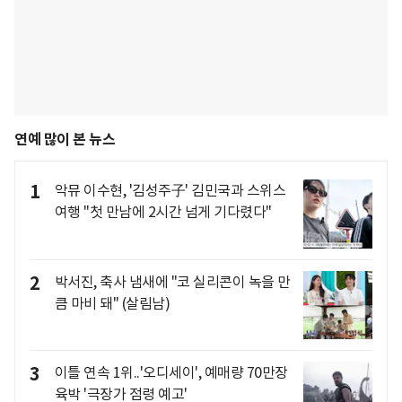
연예 많이 본 뉴스
1
악뮤 이수현, '김성주子' 김민국과 스위스
여행 "첫 만남에 2시간 넘게 기다렸다"
2
박서진, 축사 냄새에 "코 실리콘이 녹을 만
큼 마비 돼" (살림남)
3
이틀 연속 1위..'오디세이', 예매량 70만장
육박 '극장가 점령 예고'