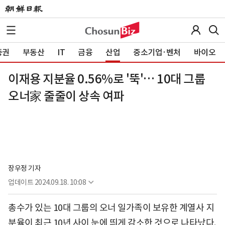
증권
부동산
IT
금융
산업
중소기업·벤처
바이오
이재용 지분율 0.56%로 '뚝'… 10대 그룹
오너家 줄줄이 상속 여파
장우정 기자
업데이트
2024.09.18. 10:08
총수가 있는 10대 그룹의 오너 일가족이 보유한 계열사 지
분율이 최근 10년 사이 눈에 띄게 감소한 것으로 나타났다.