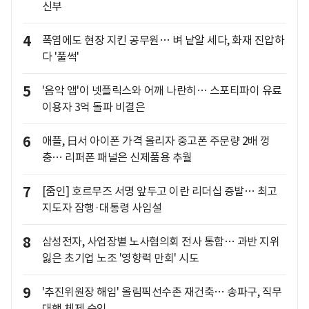
신부
4
폭염에도 현장 지킨 공무원… 벼 낱알 세다, 화재 진압하
다 '풀썩'
5
'음악 앱'이 넷플릭스와 어깨 나란히… 스포티파이 유료
이용자 3억 돌파 비결은
6
애플, 日서 아이폰 가격 올리자 중고폰 주문량 2배 껑
충… 리퍼폰 패널은 신제품용 추월
7
[줌인] 호르무즈 서명 앞두고 이란 리더십 증발… 최고
지도자 잠행·대통령 사임설
8
삼성전자, 사업장별 노사협의회 전사 통합… 과반 지위
잃은 초기업 노조 '영향력 만회' 시도
9
'추진위원장 해임' 올림픽선수촌 재건축… 송파구, 직무
대행 체제 승인