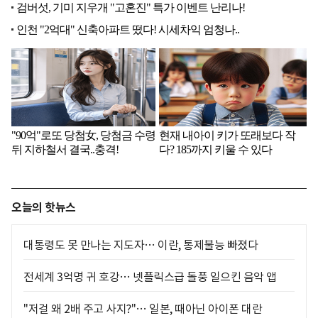
오늘의 핫뉴스
대통령도 못 만나는 지도자… 이란, 통제불능 빠졌다
전세계 3억명 귀 호강… 넷플릭스급 돌풍 일으킨 음악 앱
"저걸 왜 2배 주고 사지?"… 일본, 때아닌 아이폰 대란