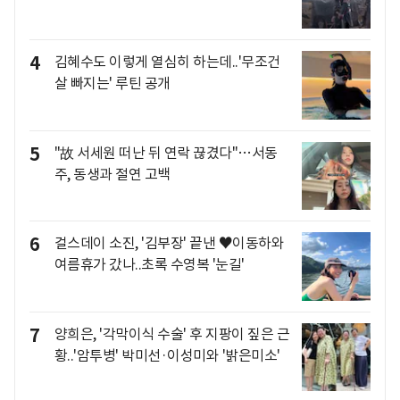
4
김혜수도 이렇게 열심히 하는데..'무조건
살 빠지는' 루틴 공개
5
"故 서세원 떠난 뒤 연락 끊겼다"…서동
주, 동생과 절연 고백
6
걸스데이 소진, '김부장' 끝낸 ♥이동하와
여름휴가 갔나..초록 수영복 '눈길'
7
양희은, '각막이식 수술' 후 지팡이 짚은 근
황..'암투병' 박미선·이성미와 '밝은미소'