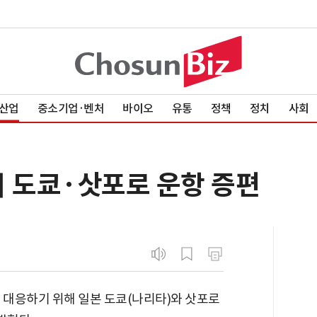
산업
중소기업·벤처
바이오
유통
정책
정치
사회
日 도쿄·삿포로 운항 증편
 대응하기 위해 일본 도쿄(나리타)와 삿포로