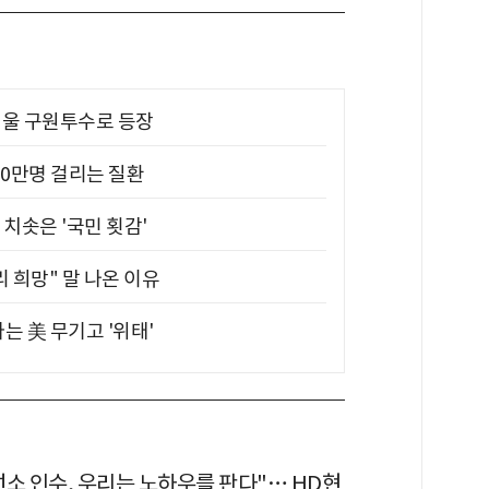
 띄울 구원투수로 등장
10만명 걸리는 질환
치솟은 '국민 횟감'
 희망" 말 나온 이유
는 美 무기고 '위태'
선소 인수, 우리는 노하우를 판다"… HD현