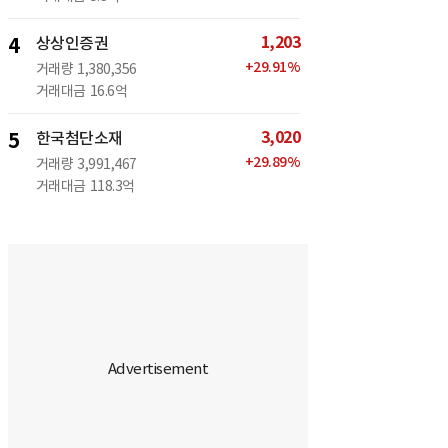
1,203
4
상상인증권
+
29.91
%
거래량
1,380,356
거래대금
16.6억
3,020
5
한국첨단소재
+
29.89
%
거래량
3,991,467
거래대금
118.3억