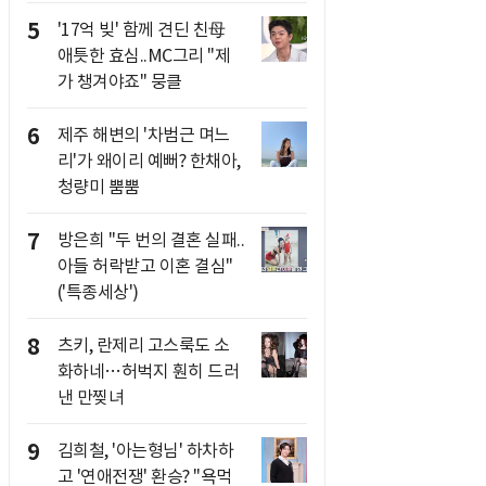
5
'17억 빚' 함께 견딘 친母
애틋한 효심..MC그리 "제
가 챙겨야죠" 뭉클
6
제주 해변의 '차범근 며느
리'가 왜이리 예뻐? 한채아,
청량미 뿜뿜
7
방은희 "두 번의 결혼 실패..
아들 허락받고 이혼 결심"
('특종세상')
8
츠키, 란제리 고스룩도 소
화하네…허벅지 훤히 드러
낸 만찢녀
9
김희철, '아는형님' 하차하
고 '연애전쟁' 환승? "욕먹