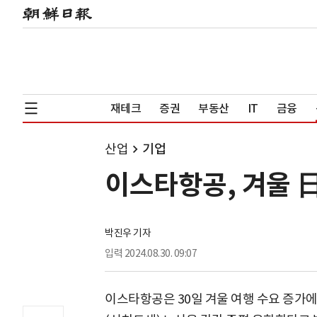
재테크
증권
부동산
IT
금융
산업
기업
이스타항공, 겨울 
박진우 기자
입력
2024.08.30. 09:07
이스타항공은 30일 겨울 여행 수요 증가에