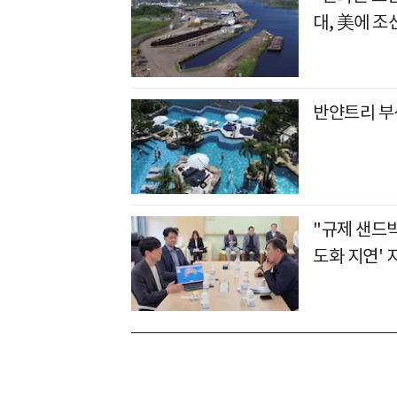
대, 美에 조
반얀트리 부산
"규제 샌드박
도화 지연' 