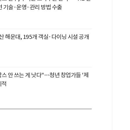
선 기술·운영·관리 방법 수출
 해운대, 195개 객실·다이닝 시설 공개
스 안 쓰는 게 낫다"…청년 창업가들 '제
지적