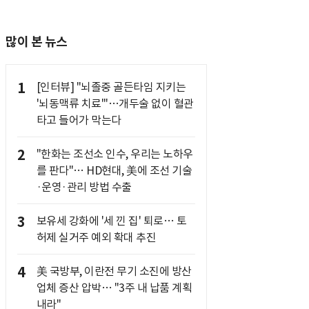
많이 본 뉴스
1
[인터뷰] "뇌졸중 골든타임 지키는
'뇌동맥류 치료'"…개두술 없이 혈관
타고 들어가 막는다
2
"한화는 조선소 인수, 우리는 노하우
를 판다"… HD현대, 美에 조선 기술
·운영·관리 방법 수출
3
보유세 강화에 '세 낀 집' 퇴로… 토
허제 실거주 예외 확대 추진
4
美 국방부, 이란전 무기 소진에 방산
업체 증산 압박… "3주 내 납품 계획
내라"