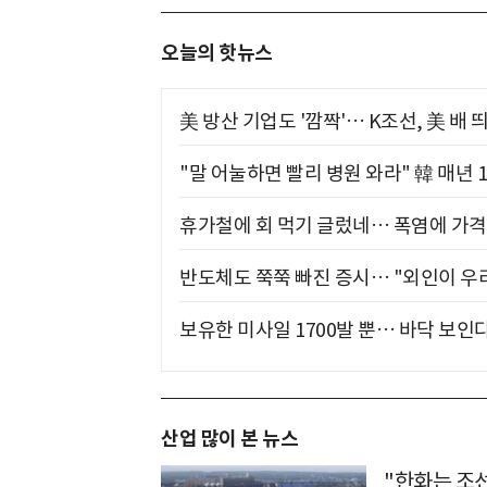
오늘의 핫뉴스
美 방산 기업도 '깜짝'… K조선, 美 배
"말 어눌하면 빨리 병원 와라" 韓 매년 
휴가철에 회 먹기 글렀네… 폭염에 가격 
반도체도 쭉쭉 빠진 증시… "외인이 우리
보유한 미사일 1700발 뿐… 바닥 보인다
산업 많이 본 뉴스
"한화는 조