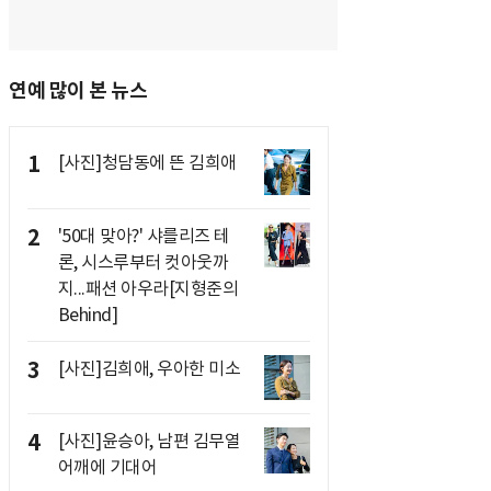
연예 많이 본 뉴스
1
[사진]청담동에 뜬 김희애
2
'50대 맞아?' 샤를리즈 테
론, 시스루부터 컷아웃까
지...패션 아우라[지형준의
Behind]
3
[사진]김희애, 우아한 미소
4
[사진]윤승아, 남편 김무열
어깨에 기대어