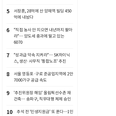
5
서장훈, 28억에 산 양재역 빌딩 450
억에 내놨다
6
"직접 농사 안 지으면 내년까지 팔아
라"… 양도세 중과에 떨고 있는
6070
7
"성과급 약속 지켜라"… SK하이닉
스, 생산·사무직 '통합노조' 추진
8
서울 영등포·구로 준공업지역에 2만
7000가구 공급 속도
9
'추진위원장 해임' 올림픽선수촌 재
건축… 송파구, 직무대행 체제 승인
10
추석 전 '민생지원금' 또 푼다…1인