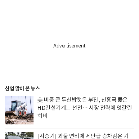
산업 많이 본 뉴스
美 비중 큰 두산밥캣은 부진, 신흥국 뚫은
HD건설기계는 선전… 시장 전략에 엇갈린
희비
[시승기] 괴물 연비에 세단급 승차감은 기