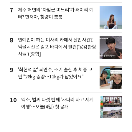
7
제주 해변의 '차범근 며느리'가 왜이리 예
뻐? 한채아, 청량미 뿜뿜
8
연예인이 하는 미사리 카페서 살인사건?..
백골시신은 김포 바다에서 발견('용감한형
사들')[종합]
9
'최현석 딸' 최연수, 조기 출산 후 체중 고
민 "28kg 증량…12kg가 남았어요"
10
엑소, 벌써 다섯 번째 '사다리 타고 세계
여행'…오늘(4일) 첫 공개