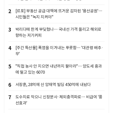
2
[르포] 부동산 공급 대책에 뜨거운 감자된 '용산공원'…
시민들은 "녹지 지켜야"
3
박리다매 한계 부딪혔나… 국내선 가격 올리고 해외로
향하는 저가커피
4
[주간 특산물] 폭염을 이겨내는 푸릇함… '대관령 배추·
무'
5
"직접 농사 안 지으면 내년까지 팔아라"… 양도세 중과
에 떨고 있는 6070
6
서장훈, 28억에 산 양재역 빌딩 450억에 내놨다
7
도수치료 막으니 신장분사·체외충격파로… 비급여 '풍
선효과'