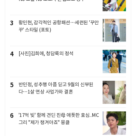
3
황민현, 감각적인 공항패션…세련된 '꾸안
꾸' 스타일 (포토)
4
[사진]김희애, 청담룩의 정석
5
반민정, 성추행 아픔 딛고 9월의 신부된
다…1살 연상 사업가와 결혼
6
'17억 빚' 함께 견딘 친母 애틋한 효심..MC
그리 "제가 챙겨야죠" 뭉클