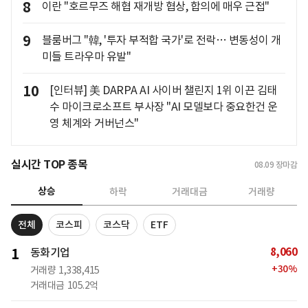
8
이란 "호르무즈 해협 재개방 협상, 합의에 매우 근접"
9
블룸버그 "韓, '투자 부적합 국가'로 전락… 변동성이 개
미들 트라우마 유발"
10
[인터뷰] 美 DARPA AI 사이버 챌린지 1위 이끈 김태
수 마이크로소프트 부사장 "AI 모델보다 중요한건 운
영 체계와 거버넌스"
실시간 TOP 종목
08.09
장마감
상승
하락
거래대금
거래량
전체
코스피
코스닥
ETF
8,060
1
동화기업
+
30
%
거래량
1,338,415
거래대금
105.2억