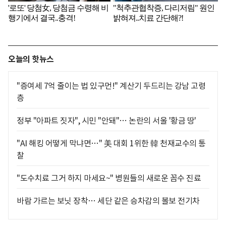
오늘의 핫뉴스
"증여세 7억 줄이는 법 있구먼!" 계산기 두드리는 강남 고령
층
정부 "아파트 짓자", 시민 "안돼"… 논란의 서울 '황금 땅'
"AI 해킹 어떻게 막냐면…" 美 대회 1위한 韓 천재교수의 통
찰
"도수치료 그거 하지 마세요~" 병원들의 새로운 꼼수 진료
바람 가르는 보닛 장착… 세단 같은 승차감의 볼보 전기차