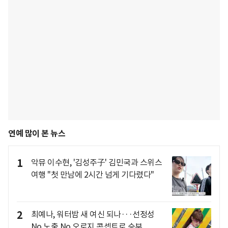
연예 많이 본 뉴스
1
악뮤 이수현, '김성주子' 김민국과 스위스
여행 "첫 만남에 2시간 넘게 기다렸다"
2
최예나, 워터밤 새 여신 되나···선정성
No 노출 No 오로지 콘셉트로 승부