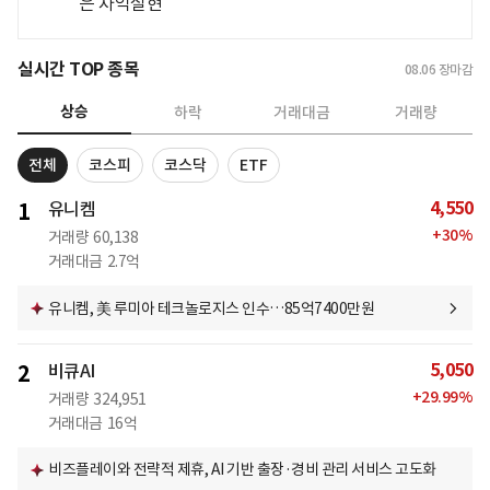
은 차익실현
실시간 TOP 종목
08.06
장마감
상승
하락
거래대금
거래량
전체
코스피
코스닥
ETF
4,550
1
유니켐
+
30
%
거래량
60,138
거래대금
2.7억
유니켐, 美 루미아 테크놀로지스 인수…85억7400만원
5,050
2
비큐AI
+
29.99
%
거래량
324,951
거래대금
16억
비즈플레이와 전략적 제휴, AI 기반 출장·경비 관리 서비스 고도화