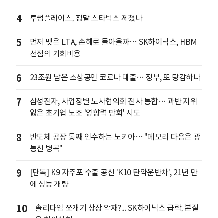
4
투썸플레이스, 정말 스타벅스 제쳤나
5
먼저 맺은 LTA, 손해로 돌아올까… SK하이닉스, HBM
선점의 기회비용
6
23조원 남은 소상공인 코로나 대출… 정부, 또 탕감하나
7
삼성전자, 사업장별 노사협의회 전사 통합… 과반 지위
잃은 초기업 노조 '영향력 만회' 시도
8
반도체 공장 통째 인수하는 노키아… "메모리 다음은 광
통신 병목"
9
[단독] K9 자주포 수출 공신 'K10 탄약운반차', 21년 만
에 성능 개량
10
솔리다임 쪼개기 상장 악재?... SK하이닉스 급락, 본질