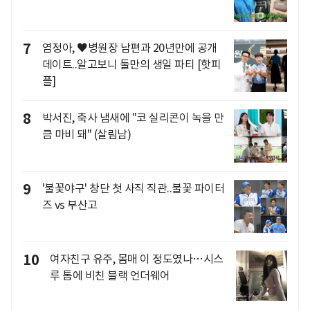
7
염정아, ♥병원장 남편과 20년만에 공개
데이트..알고보니 둘만의 생일 파티 [핫피
플]
8
박서진, 축사 냄새에 "코 실리콘이 녹을 만
큼 마비 돼" (살림남)
9
'불꽃야구' 창단 첫 사직 직관..불꽃 파이터
즈 vs 부산고
10
여자친구 유주, 몸매 이 정도였나…시스
루 톱에 비친 블랙 언더웨어