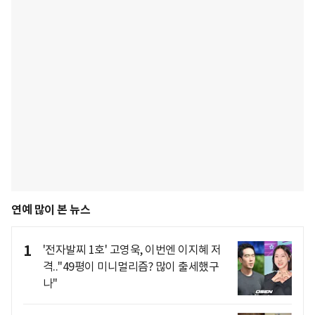
연예 많이 본 뉴스
1
'전자발찌 1호' 고영욱, 이번엔 이지혜 저
격.."49평이 미니멀리즘? 많이 출세했구
나"