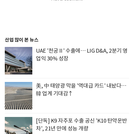
산업 많이 본 뉴스
UAE '천궁Ⅱ' 수출에… LIG D&A, 2분기 영
업익 30% 성장
美, 中 태양광 막을 '역대급 카드' 내놨다…
韓 업계 기대감↑
[단독] K9 자주포 수출 공신 'K10 탄약운반
차', 21년 만에 성능 개량