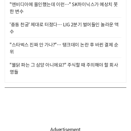
"엔비디아에 올인했는데 이런…" SK하이닉스가 예상치 못
한 변수
'중동 천궁' 제대로 터졌다… LIG 2분기 벌어들인 놀라운 액
수
"스타벅스 진짜 안 가나?"… 탱크데이 논란 후 바뀐 결제 순
위
"불닭 파는 그 삼양 아니에요?" 주식할 때 주의해야 할 회사
명들