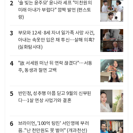
2
'술 빚는 윤주모' 윤나라 셰프 "이찬원의
미래 아내가 부럽다" 깜짝 발언 (편스토
랑)
3
부모와 12세·8세 자녀 일가족 사망 사건,
아내는 속옷만 입은 채 투신…살해 의혹?
(실화탐사대)
4
"故 서세원 떠난 뒤 연락 끊겼다"…서동
주, 동생과 절연 고백
5
반민정, 성추행 아픔 딛고 9월의 신부된
다…1살 연상 사업가와 결혼
6
브라이언, '100억 탕진' 서인영에 부러
움.."난 천만원도 못 벌어" (개과천선)