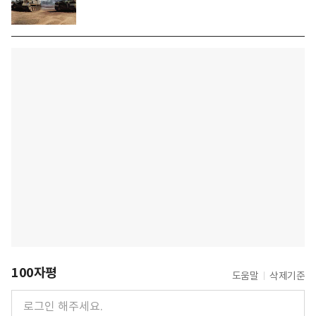
100자평
도움말
삭제기준