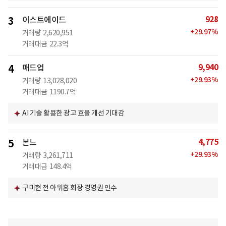
928
3
이스트에이드
+
29.97
%
거래량
2,620,951
거래대금
22.3억
9,940
4
매드업
+
29.93
%
거래량
13,028,020
거래대금
1190.7억
AI 기술 활용한 광고 효율 개선 기대감
4,775
5
본느
+
29.93
%
거래량
3,261,711
거래대금
148.4억
구미현 전 아워홈 회장 경영권 인수