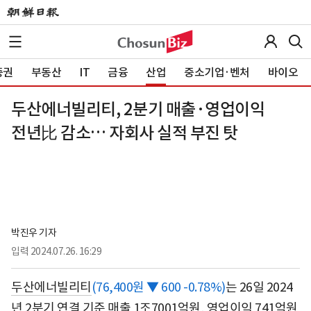
증권
부동산
IT
금융
산업
중소기업·벤처
바이오
두산에너빌리티, 2분기 매출·영업이익
전년比 감소… 자회사 실적 부진 탓
박진우 기자
입력
2024.07.26. 16:29
두산에너빌리티
(76,400원 ▼ 600 -0.78%)
는 26일 2024
년 2분기 연결 기준 매출 1조7001억원, 영업이익 741억원