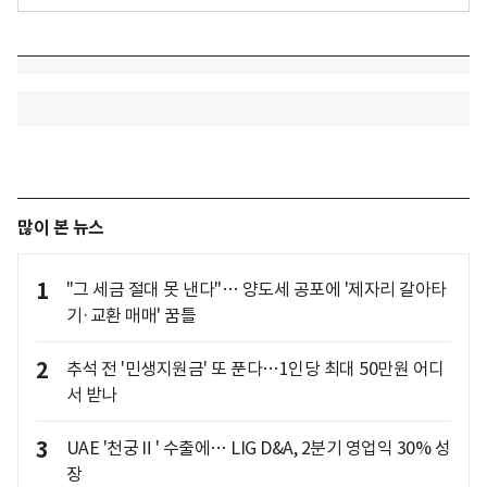
많이 본 뉴스
1
"그 세금 절대 못 낸다"… 양도세 공포에 '제자리 갈아타
기·교환 매매' 꿈틀
2
추석 전 '민생지원금' 또 푼다…1인당 최대 50만원 어디
서 받나
3
UAE '천궁Ⅱ' 수출에… LIG D&A, 2분기 영업익 30% 성
장