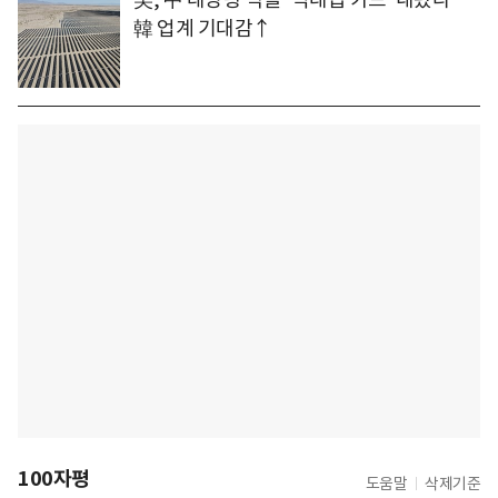
韓 업계 기대감↑
100자평
도움말
삭제기준