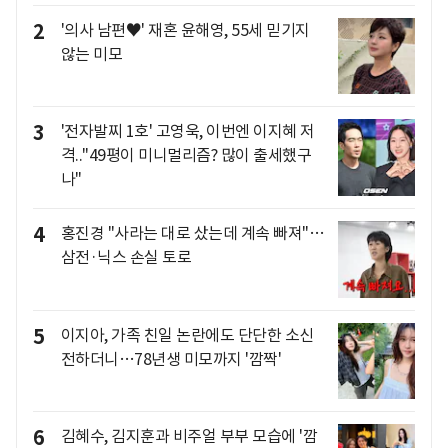
2
'의사 남편♥' 재혼 윤해영, 55세 믿기지
않는 미모
3
'전자발찌 1호' 고영욱, 이번엔 이지혜 저
격.."49평이 미니멀리즘? 많이 출세했구
나"
4
홍진경 "사라는 대로 샀는데 계속 빠져"…
삼전·닉스 손실 토로
5
이지아, 가족 친일 논란에도 단단한 소신
전하더니…78년생 미모까지 '깜짝'
6
김혜수, 김지훈과 비주얼 부부 모습에 '깜