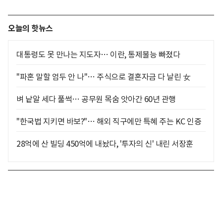
오늘의 핫뉴스
대통령도 못 만나는 지도자… 이란, 통제불능 빠졌다
"파혼 말할 엄두 안 나"… 주식으로 결혼자금 다 날린 女
벼 낱알 세다 풀썩… 공무원 목숨 앗아간 60년 관행
"한국법 지키면 바보?"… 해외 직구에만 특혜 주는 KC 인증
28억에 산 빌딩 450억에 내놨다, '투자의 신' 내린 서장훈