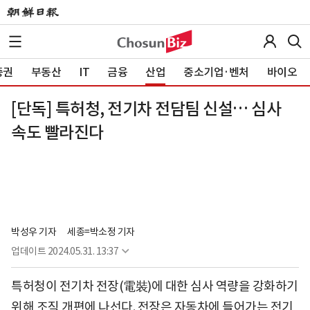
증권
부동산
IT
금융
산업
중소기업·벤처
바이오
[단독] 특허청, 전기차 전담팀 신설… 심사
속도 빨라진다
박성우 기자
세종=박소정 기자
업데이트
2024.05.31. 13:37
특허청이 전기차 전장(電裝)에 대한 심사 역량을 강화하기
위해 조직 개편에 나선다. 전장은 자동차에 들어가는 전기