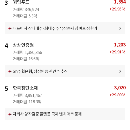
1,554
3
윙입푸드
+
29.93
%
거래량
346,924
거래대금
5.3억
대표이사 장내매수·최대주주 유상증자 참여로 상한가
1,203
4
상상인증권
+
29.91
%
거래량
1,380,356
거래대금
16.6억
Sh수협은행, 상상인증권 인수 추진
3,020
5
한국첨단소재
+
29.89
%
거래량
3,991,467
거래대금
118.3억
자회사 양자검증 플랫폼 국제 벤치마크 등재