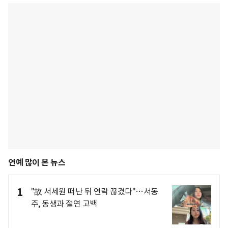
연예 많이 본 뉴스
1
"故 서세원 떠난 뒤 연락 끊겼다"…서동
주, 동생과 절연 고백