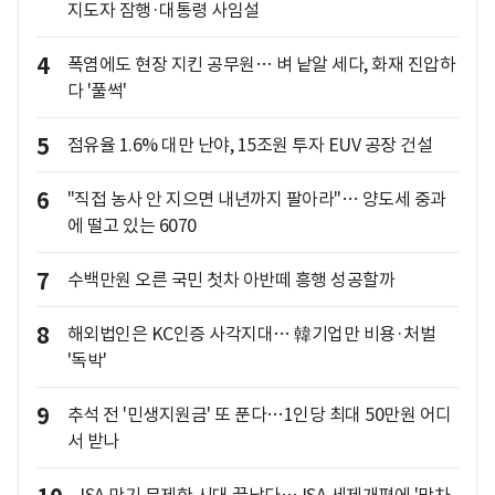
지도자 잠행·대통령 사임설
4
폭염에도 현장 지킨 공무원… 벼 낱알 세다, 화재 진압하
다 '풀썩'
5
점유율 1.6% 대만 난야, 15조원 투자 EUV 공장 건설
6
"직접 농사 안 지으면 내년까지 팔아라"… 양도세 중과
에 떨고 있는 6070
7
수백만원 오른 국민 첫차 아반떼 흥행 성공할까
8
해외법인은 KC인증 사각지대… 韓기업만 비용·처벌
'독박'
9
추석 전 '민생지원금' 또 푼다…1인당 최대 50만원 어디
서 받나