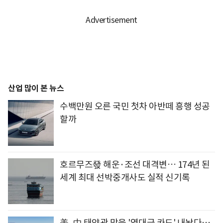
산업 많이 본 뉴스
수백만원 오른 국민 첫차 아반떼 흥행 성공
할까
호르무즈發 해운·조선 대격변… 174년 된
세계 최대 선박중개사도 실적 신기록
美, 中 태양광 막을 '역대급 카드' 내놨다…