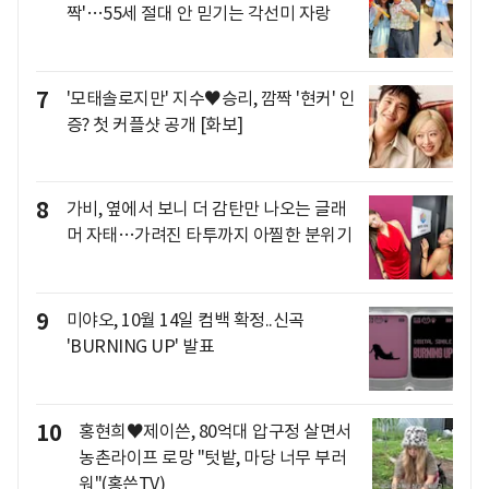
짝'…55세 절대 안 믿기는 각선미 자랑
7
'모태솔로지만' 지수♥승리, 깜짝 '현커' 인
증? 첫 커플샷 공개 [화보]
8
가비, 옆에서 보니 더 감탄만 나오는 글래
머 자태…가려진 타투까지 아찔한 분위기
9
미야오, 10월 14일 컴백 확정..신곡
'BURNING UP' 발표
10
홍현희♥제이쓴, 80억대 압구정 살면서
농촌라이프 로망 "텃밭, 마당 너무 부러
워"(홍쓴TV)