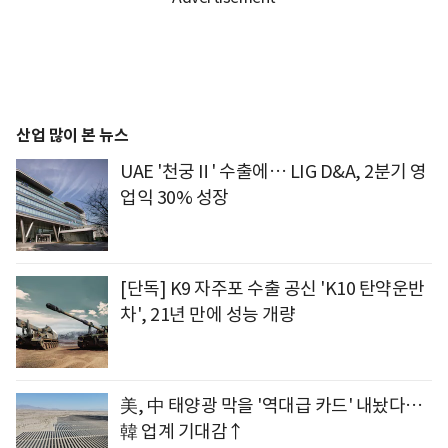
산업 많이 본 뉴스
UAE '천궁Ⅱ' 수출에… LIG D&A, 2분기 영
업익 30% 성장
[단독] K9 자주포 수출 공신 'K10 탄약운반
차', 21년 만에 성능 개량
美, 中 태양광 막을 '역대급 카드' 내놨다…
韓 업계 기대감↑