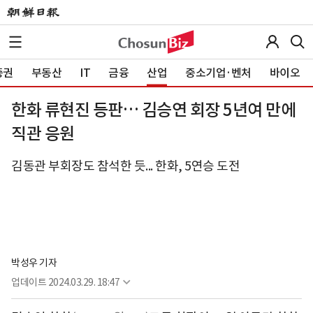
증권
부동산
IT
금융
산업
중소기업·벤처
바이오
한화 류현진 등판… 김승연 회장 5년여 만에
직관 응원
김동관 부회장도 참석한 듯... 한화, 5연승 도전
박성우 기자
업데이트
2024.03.29. 18:47