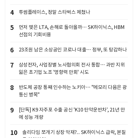
4
투썸플레이스, 정말 스타벅스 제쳤나
5
먼저 맺은 LTA, 손해로 돌아올까… SK하이닉스, HBM
선점의 기회비용
6
23조원 남은 소상공인 코로나 대출… 정부, 또 탕감하나
7
삼성전자, 사업장별 노사협의회 전사 통합… 과반 지위
잃은 초기업 노조 '영향력 만회' 시도
8
반도체 공장 통째 인수하는 노키아… "메모리 다음은 광
통신 병목"
9
[단독] K9 자주포 수출 공신 'K10 탄약운반차', 21년 만
에 성능 개량
10
솔리다임 쪼개기 상장 악재?... SK하이닉스 급락, 본질