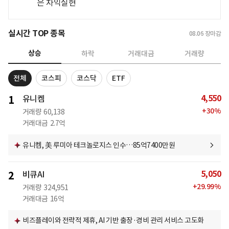
은 차익실현
실시간 TOP 종목
08.06
장마감
상승
하락
거래대금
거래량
전체
코스피
코스닥
ETF
4,550
1
유니켐
+
30
%
거래량
60,138
거래대금
2.7억
유니켐, 美 루미아 테크놀로지스 인수…85억7400만원
5,050
2
비큐AI
+
29.99
%
거래량
324,951
거래대금
16억
비즈플레이와 전략적 제휴, AI 기반 출장·경비 관리 서비스 고도화