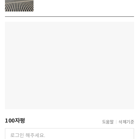
100자평
도움말
삭제기준