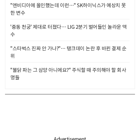
"엔비디아에 올인했는데 이런…" SK하이닉스가 예상치 못
한 변수
'중동 천궁' 제대로 터졌다… LIG 2분기 벌어들인 놀라운 액
수
"스타벅스 진짜 안 가나?"… 탱크데이 논란 후 바뀐 결제 순
위
"불닭 파는 그 삼양 아니에요?" 주식할 때 주의해야 할 회사
명들