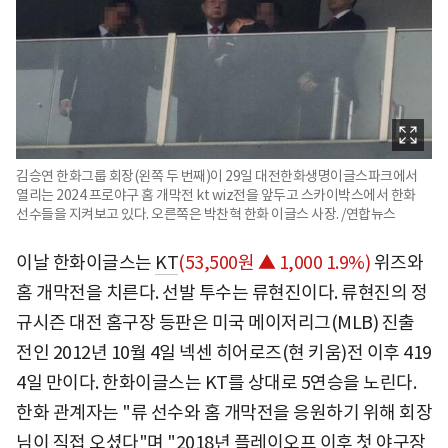
김승연 한화그룹 회장(왼쪽 두 번째)이 29일 대전한화생명이글스파크에서
열리는 2024 프로야구 홈 개막전 kt wiz전을 앞두고 스카이박스에서 한화
선수들을 지켜보고 있다. 오른쪽은 박찬혁 한화 이글스 사장. /연합뉴스
이날 한화이글스는
KT
(53,500원 ▲ 1,000 1.9%)
위즈와
홈 개막전을 치른다. 선발 투수는 류현진이다. 류현진의 정
규시즌 대전 홈구장 등판은 미국 메이저리그(MLB) 진출
전인 2012년 10월 4일 넥센 히어로즈(현 키움)전 이후 419
4일 만이다. 한화이글스는 KT를 상대로 5연승을 노린다.
한화 관계자는 "류 선수와 홈 개막전을 응원하기 위해 회장
님이 직접 오셨다"며 "2018년 플레이오프 이후 첫 야구장