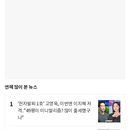
연예 많이 본 뉴스
1
'전자발찌 1호' 고영욱, 이번엔 이지혜 저
격.."49평이 미니멀리즘? 많이 출세했구
나"