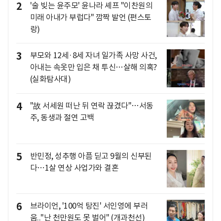
2
'술 빚는 윤주모' 윤나라 셰프 "이찬원의
미래 아내가 부럽다" 깜짝 발언 (편스토
랑)
3
부모와 12세·8세 자녀 일가족 사망 사건,
아내는 속옷만 입은 채 투신…살해 의혹?
(실화탐사대)
4
"故 서세원 떠난 뒤 연락 끊겼다"…서동
주, 동생과 절연 고백
5
반민정, 성추행 아픔 딛고 9월의 신부된
다…1살 연상 사업가와 결혼
6
브라이언, '100억 탕진' 서인영에 부러
움.."난 천만원도 못 벌어" (개과천선)