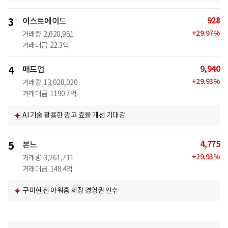
928
3
이스트에이드
+
29.97
%
거래량
2,620,951
거래대금
22.3억
9,940
4
매드업
+
29.93
%
거래량
13,028,020
거래대금
1190.7억
AI 기술 활용한 광고 효율 개선 기대감
4,775
5
본느
+
29.93
%
거래량
3,261,711
거래대금
148.4억
구미현 전 아워홈 회장 경영권 인수