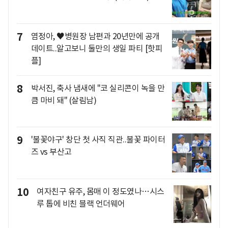
7
염정아, ♥병원장 남편과 20년만에 공개
데이트..알고보니 둘만의 생일 파티 [핫피
플]
8
박서진, 축사 냄새에 "코 실리콘이 녹을 만
큼 마비 돼" (살림남)
9
'불꽃야구' 창단 첫 사직 직관..불꽃 파이터
즈 vs 부산고
10
여자친구 유주, 몸매 이 정도였나…시스
루 톱에 비친 블랙 언더웨어