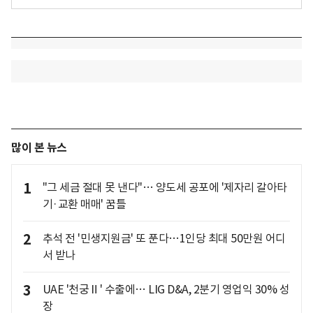
많이 본 뉴스
1
"그 세금 절대 못 낸다"… 양도세 공포에 '제자리 갈아타
기·교환 매매' 꿈틀
2
추석 전 '민생지원금' 또 푼다…1인당 최대 50만원 어디
서 받나
3
UAE '천궁Ⅱ' 수출에… LIG D&A, 2분기 영업익 30% 성
장