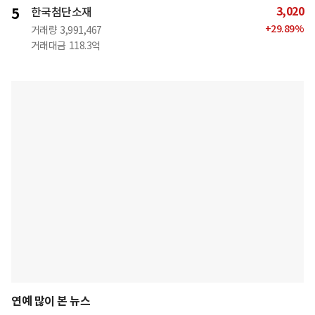
3,020
5
한국첨단소재
+
29.89
%
거래량
3,991,467
거래대금
118.3억
연예 많이 본 뉴스