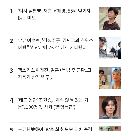
1
'의사 남편♥' 재혼 윤해영, 55세 믿기지
않는 미모
2
악뮤 이수현, '김성주子' 김민국과 스위스
여행 "첫 만남에 2시간 넘게 기다렸다"
3
젝스키스 이재진, 결혼+득남 후 근황..고
지용과 반가운 투샷
4
'태도 논란' 장현승, "계속 얹혀 있는 기
분"..100명 앞 사과 ('문명특급')
5
조규찬♥해이, 방송 최초 부부 동반 출격