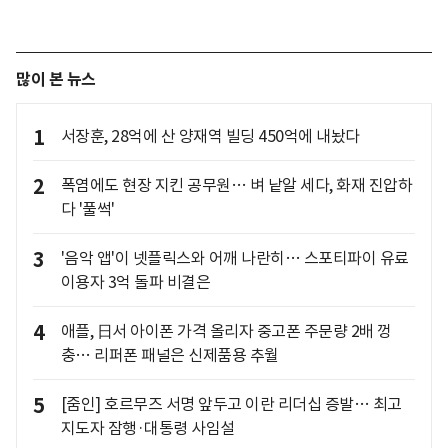
많이 본 뉴스
1
서장훈, 28억에 산 양재역 빌딩 450억에 내놨다
2
폭염에도 현장 지킨 공무원… 벼 낱알 세다, 화재 진압하
다 '풀썩'
3
'음악 앱'이 넷플릭스와 어깨 나란히… 스포티파이 유료
이용자 3억 돌파 비결은
4
애플, 日서 아이폰 가격 올리자 중고폰 주문량 2배 껑
충… 리퍼폰 패널은 신제품용 추월
5
[줌인] 호르무즈 서명 앞두고 이란 리더십 증발… 최고
지도자 잠행·대통령 사임설