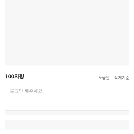
100자평
도움말
삭제기준