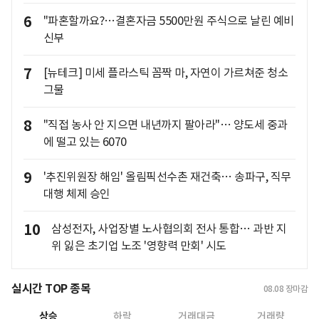
6
"파혼할까요?…결혼자금 5500만원 주식으로 날린 예비
신부
7
[뉴테크] 미세 플라스틱 꼼짝 마, 자연이 가르쳐준 청소
그물
8
"직접 농사 안 지으면 내년까지 팔아라"… 양도세 중과
에 떨고 있는 6070
9
'추진위원장 해임' 올림픽선수촌 재건축… 송파구, 직무
대행 체제 승인
10
삼성전자, 사업장별 노사협의회 전사 통합… 과반 지
위 잃은 초기업 노조 '영향력 만회' 시도
실시간 TOP 종목
08.08
장마감
상승
하락
거래대금
거래량