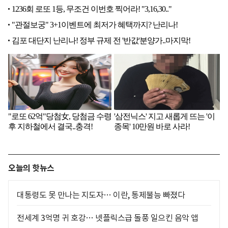
오늘의 핫뉴스
대통령도 못 만나는 지도자… 이란, 통제불능 빠졌다
전세계 3억명 귀 호강… 넷플릭스급 돌풍 일으킨 음악 앱