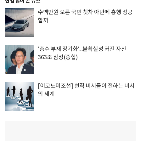
산업 많이 본 뉴스
수백만원 오른 국민 첫차 아반떼 흥행 성공
할까
'총수 부재 장기화'...불확실성 커진 자산
363조 삼성(종합)
[이코노미조선] 현직 비서들이 전하는 비서
의 세계