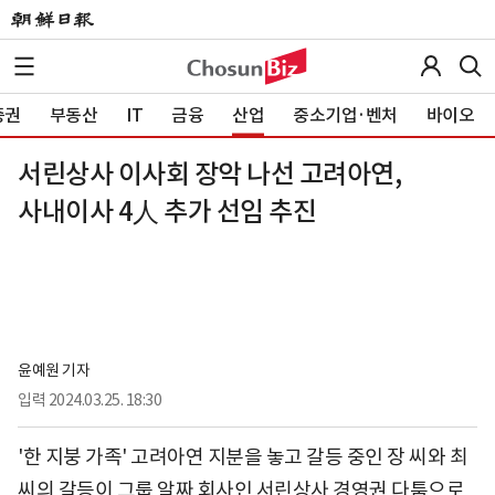
증권
부동산
IT
금융
산업
중소기업·벤처
바이오
서린상사 이사회 장악 나선 고려아연,
사내이사 4人 추가 선임 추진
윤예원 기자
입력
2024.03.25. 18:30
'한 지붕 가족' 고려아연 지분을 놓고 갈등 중인 장 씨와 최
씨의 갈등이 그룹 알짜 회사인 서린상사 경영권 다툼으로