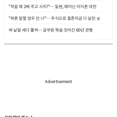
"저걸 왜 2배 주고 사지?"… 일본, 때아닌 아이폰 대란
"파혼 말할 엄두 안 나"… 주식으로 결혼자금 다 날린 女
벼 낱알 세다 풀썩… 공무원 목숨 앗아간 60년 관행