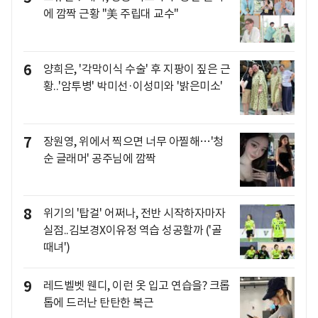
에 깜짝 근황 "美 주립대 교수"
6
양희은, '각막이식 수술' 후 지팡이 짚은 근
황..'암투병' 박미선·이성미와 '밝은미소'
7
장원영, 위에서 찍으면 너무 아찔해…'청
순 글래머' 공주님에 깜짝
8
위기의 '탑걸' 어쩌나, 전반 시작하자마자
실점..김보경X이유정 역습 성공할까 ('골
때녀')
9
레드벨벳 웬디, 이런 옷 입고 연습을? 크롭
톱에 드러난 탄탄한 복근