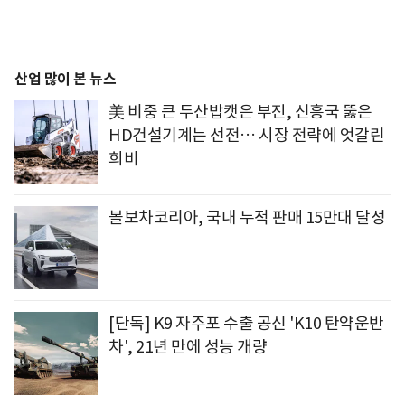
산업 많이 본 뉴스
美 비중 큰 두산밥캣은 부진, 신흥국 뚫은
HD건설기계는 선전… 시장 전략에 엇갈린
희비
볼보차코리아, 국내 누적 판매 15만대 달성
[단독] K9 자주포 수출 공신 'K10 탄약운반
차', 21년 만에 성능 개량