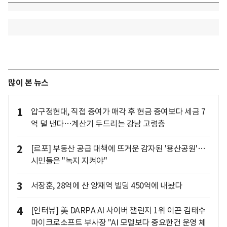
많이 본 뉴스
1
압구정현대, 직접 증여가 매각 후 현금 증여보다 세금 7
억 덜 낸다…계산기 두드리는 강남 고령층
2
[르포] 부동산 공급 대책에 뜨거운 감자된 '용산공원'…
시민들은 "녹지 지켜야"
3
서장훈, 28억에 산 양재역 빌딩 450억에 내놨다
4
[인터뷰] 美 DARPA AI 사이버 챌린지 1위 이끈 김태수
마이크로소프트 부사장 "AI 모델보다 중요한건 운영 체