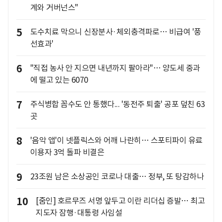
계와 거버넌스"
5
도수치료 막으니 신장분사·체외충격파로… 비급여 '풍
선효과'
6
"직접 농사 안 지으면 내년까지 팔아라"… 양도세 중과
에 떨고 있는 6070
7
주식병합 꼼수도 안 통했다... '동전주 퇴출' 공포 덮친 63
곳
8
'음악 앱'이 넷플릭스와 어깨 나란히… 스포티파이 유료
이용자 3억 돌파 비결은
9
23조원 남은 소상공인 코로나 대출… 정부, 또 탕감하나
10
[줌인] 호르무즈 서명 앞두고 이란 리더십 증발… 최고
지도자 잠행·대통령 사임설