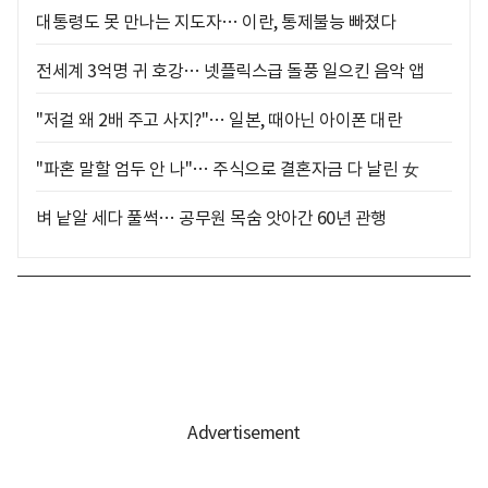
대통령도 못 만나는 지도자… 이란, 통제불능 빠졌다
전세계 3억명 귀 호강… 넷플릭스급 돌풍 일으킨 음악 앱
"저걸 왜 2배 주고 사지?"… 일본, 때아닌 아이폰 대란
"파혼 말할 엄두 안 나"… 주식으로 결혼자금 다 날린 女
벼 낱알 세다 풀썩… 공무원 목숨 앗아간 60년 관행