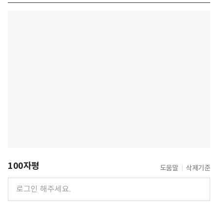
100자평
도움말
삭제기준