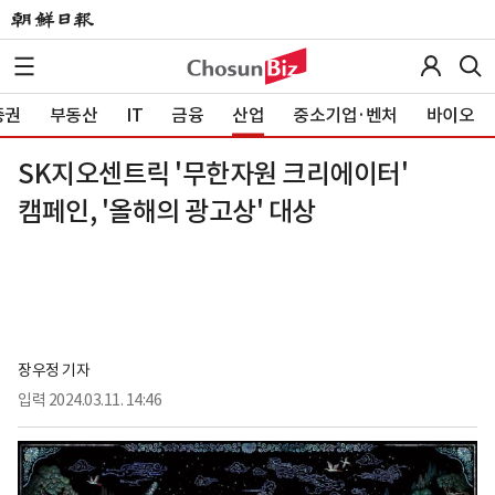
증권
부동산
IT
금융
산업
중소기업·벤처
바이오
SK지오센트릭 '무한자원 크리에이터'
캠페인, '올해의 광고상' 대상
장우정 기자
입력
2024.03.11. 14:46