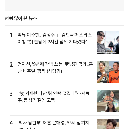
연예 많이 본 뉴스
1
악뮤 이수현, '김성주子' 김민국과 스위스
여행 "첫 만남에 2시간 넘게 기다렸다"
2
정지선, '9년째 각방 쓰는' ♥남편 공개..훈
남 비주얼 '깜짝'(사당귀)
3
"故 서세원 떠난 뒤 연락 끊겼다"…서동
주, 동생과 절연 고백
4
'의사 남편♥' 재혼 윤해영, 55세 믿기지