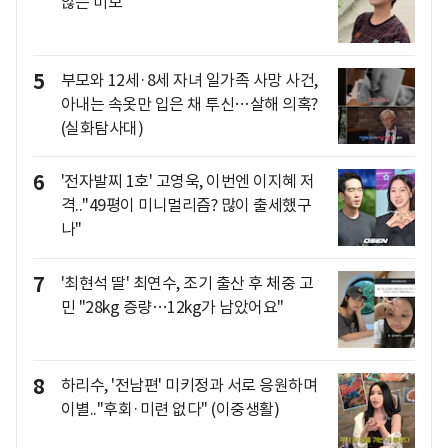
않는 미모
5
부모와 12세·8세 자녀 일가족 사망 사건,
아내는 속옷만 입은 채 투신…살해 의혹?
(실화탐사대)
6
'전자발찌 1호' 고영욱, 이번엔 이지혜 저
격.."49평이 미니멀리즘? 많이 출세했구
나"
7
'최현석 딸' 최연수, 조기 출산 후 체중 고
민 "28kg 증량…12kg가 남았어요"
8
하리수, '전남편' 미키정과 서로 응원하며
이별.."후회·미련 없다" (이중생활)