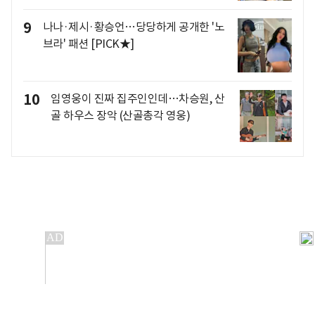
9
나나·제시·황승언…당당하게 공개한 '노
브라' 패션 [PICK★]
10
임영웅이 진짜 집주인인데…차승원, 산
골 하우스 장악 (산골총각 영웅)
개인정보처리방침
앱설치(Android)
본 사이트의 주가 시세정보는 정보 제공 목적이며, 오류가