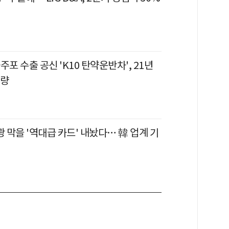
자주포 수출 공신 'K10 탄약운반차', 21년
개량
광 막을 '역대급 카드' 내놨다… 韓 업계 기