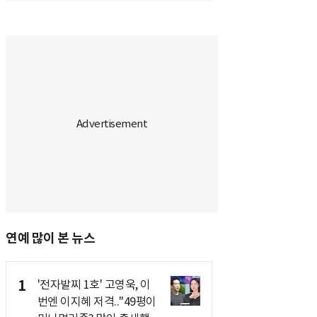
연예 많이 본 뉴스
1
'전자발찌 1호' 고영욱, 이
번엔 이지혜 저격.."49평이