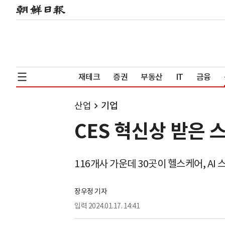
재테크
증권
부동산
IT
금융
산업
기업
CES 혁신상 받은 
116개사 가운데 30곳이 헬스케어, AI
장우정 기자
입력
2024.01.17. 14:41