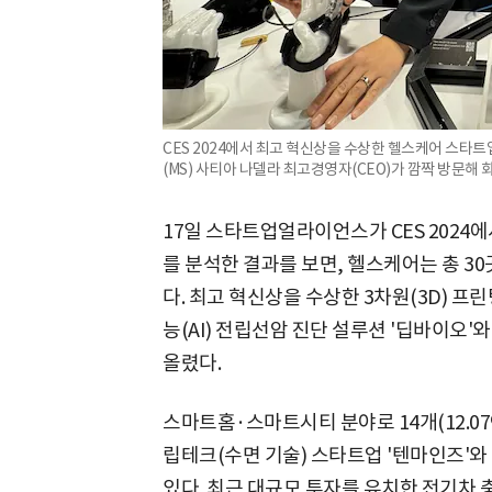
CES 2024에서 최고 혁신상을 수상한 헬스케어 스타
(MS) 사티아 나델라 최고경영자(CEO)가 깜짝 방문해 
17일 스타트업얼라이언스가 CES 2024
를 분석한 결과를 보면, 헬스케어는 총 30
다. 최고 혁신상을 수상한 3차원(3D) 프
능(AI) 전립선암 진단 설루션 '딥바이오'
올렸다.
스마트홈·스마트시티 분야로 14개(12.07
립테크(수면 기술) 스타트업 '텐마인즈'와
있다. 최근 대규모 투자를 유치한 전기차 충