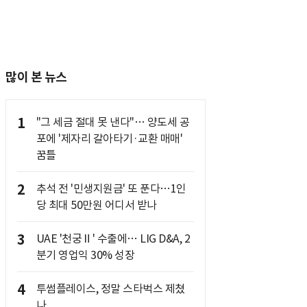
많이 본 뉴스
1
"그 세금 절대 못 낸다"… 양도세 공
포에 '제자리 갈아타기·교환 매매'
꿈틀
2
추석 전 '민생지원금' 또 푼다…1인
당 최대 50만원 어디서 받나
3
UAE '천궁Ⅱ' 수출에… LIG D&A, 2
분기 영업익 30% 성장
4
투썸플레이스, 정말 스타벅스 제쳤
나