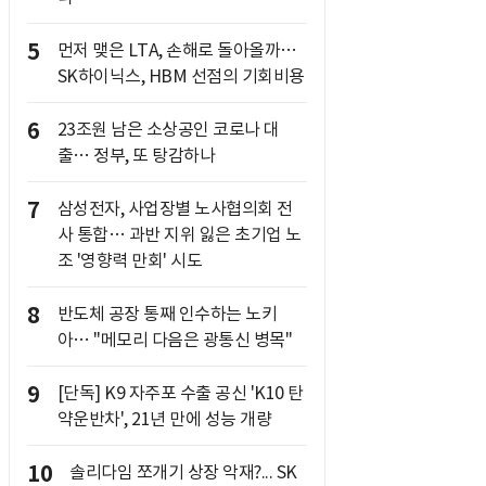
5
먼저 맺은 LTA, 손해로 돌아올까…
SK하이닉스, HBM 선점의 기회비용
6
23조원 남은 소상공인 코로나 대
출… 정부, 또 탕감하나
7
삼성전자, 사업장별 노사협의회 전
사 통합… 과반 지위 잃은 초기업 노
조 '영향력 만회' 시도
8
반도체 공장 통째 인수하는 노키
아… "메모리 다음은 광통신 병목"
9
[단독] K9 자주포 수출 공신 'K10 탄
약운반차', 21년 만에 성능 개량
10
솔리다임 쪼개기 상장 악재?... SK