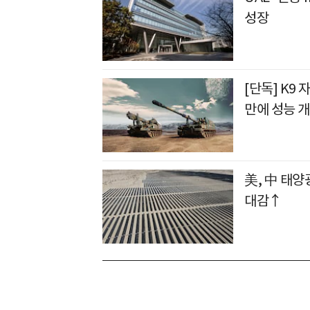
성장
[단독] K9 
만에 성능 
美, 中 태양
대감↑