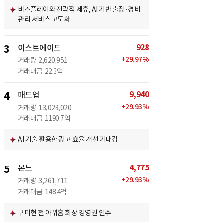
비즈플레이와 전략적 제휴, AI 기반 출장·경비
관리 서비스 고도화
928
3
이스트에이드
+
29.97
%
거래량
2,620,951
거래대금
22.3억
9,940
4
매드업
+
29.93
%
거래량
13,028,020
거래대금
1190.7억
AI 기술 활용한 광고 효율 개선 기대감
4,775
5
본느
+
29.93
%
거래량
3,261,711
거래대금
148.4억
구미현 전 아워홈 회장 경영권 인수