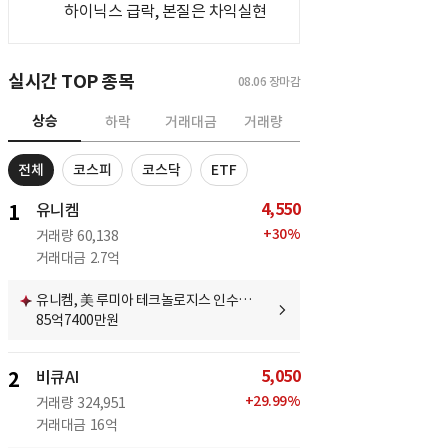
하이닉스 급락, 본질은 차익실현
실시간 TOP 종목
08.06
장마감
상승
하락
거래대금
거래량
전체
코스피
코스닥
ETF
4,550
1
유니켐
+
30
%
거래량
60,138
거래대금
2.7억
유니켐, 美 루미아 테크놀로지스 인수…
85억7400만원
5,050
2
비큐AI
+
29.99
%
거래량
324,951
거래대금
16억