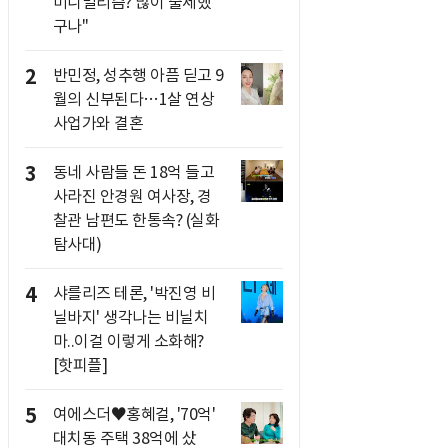
미니멀리즘? 많이 출세했
구나"
2
반민정, 성추행 아픔 딛고 9
월의 신부된다…1살 연상
사업가와 결혼
3
동네 사람들 돈 18억 들고
사라진 안경원 여사장, 경
찰관 남편도 한통속? (실화
탐사대)
4
샤를리즈 테론, '박진영 비
닐바지' 생각나는 비닐치
마..이걸 이렇게 소화해?
[핫피플]
5
여에스더♥홍혜걸, '70억'
대치동 주택 38억에 샀