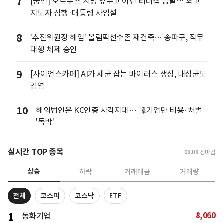
7
[줌인] 호르무즈 서명 앞두고 이란 리더십 증발… 최고
지도자 잠행·대통령 사임설
8
'추진위원장 해임' 올림픽선수촌 재건축… 송파구, 직무
대행 체제 승인
9
[사이언스카페] AI가 세균 잡는 바이러스 생성, 내성균도
감염
10
해외법인은 KC인증 사각지대… 韓기업만 비용·처벌
'독박'
실시간 TOP 종목
08.08
장마감
상승
하락
거래대금
거래량
전체
코스피
코스닥
ETF
8,060
1
동화기업