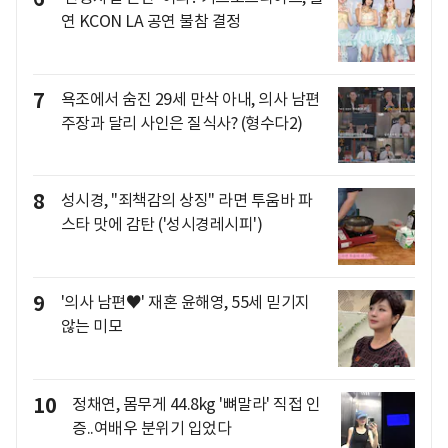
연 KCON LA 공연 불참 결정
7
욕조에서 숨진 29세 만삭 아내, 의사 남편
주장과 달리 사인은 질식사? (형수다2)
8
성시경, "죄책감의 상징" 라면 투움바 파
스타 맛에 감탄 ('성시경레시피')
9
'의사 남편♥' 재혼 윤해영, 55세 믿기지
않는 미모
10
정채연, 몸무게 44.8kg '뼈말라' 직접 인
증..여배우 분위기 입었다