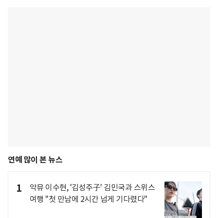
연예 많이 본 뉴스
1
악뮤 이수현, '김성주子' 김민국과 스위스
여행 "첫 만남에 2시간 넘게 기다렸다"