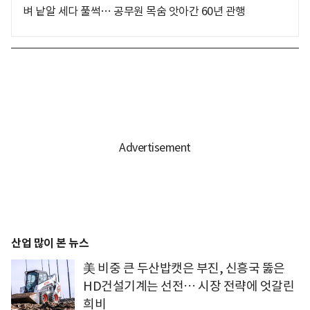
벼 낱알 세다 풀썩… 공무원 목숨 앗아간 60년 관행
산업 많이 본 뉴스
美 비중 큰 두산밥캣은 부진, 신흥국 뚫은
HD건설기계는 선전… 시장 전략에 엇갈린
희비