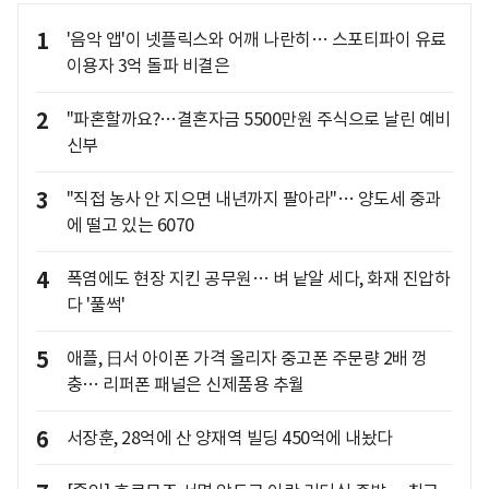
1
'음악 앱'이 넷플릭스와 어깨 나란히… 스포티파이 유료
이용자 3억 돌파 비결은
2
"파혼할까요?…결혼자금 5500만원 주식으로 날린 예비
신부
3
"직접 농사 안 지으면 내년까지 팔아라"… 양도세 중과
에 떨고 있는 6070
4
폭염에도 현장 지킨 공무원… 벼 낱알 세다, 화재 진압하
다 '풀썩'
5
애플, 日서 아이폰 가격 올리자 중고폰 주문량 2배 껑
충… 리퍼폰 패널은 신제품용 추월
6
서장훈, 28억에 산 양재역 빌딩 450억에 내놨다