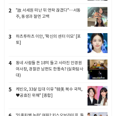
2
"故 서세원 떠난 뒤 연락 끊겼다"…서동
주, 동생과 절연 고백
3
하츠투하츠 이안, '확신의 센터 미모' [포
토]
4
동네 사람들 돈 18억 들고 사라진 안경원
여사장, 경찰관 남편도 한통속? (실화탐사
대)
5
케빈오, 33살 입대 이유 "韓美 복수 국적,
♥공효진 위해" [종합]
6
'인종차별 논란' 여파? 키스오브라이프, 돌