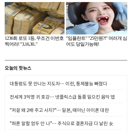
오늘의 핫뉴스
대통령도 못 만나는 지도자… 이란, 통제불능 빠졌다
전세계 3억명 귀 호강… 넷플릭스급 돌풍 일으킨 음악 앱
"저걸 왜 2배 주고 사지?"… 일본, 때아닌 아이폰 대란
"파혼 말할 엄두 안 나"… 주식으로 결혼자금 다 날린 女