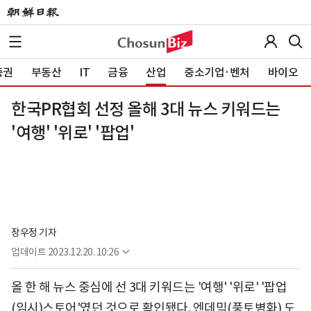
증권
부동산
IT
금융
산업
중소기업·벤처
바이오
한국PR협회 선정 올해 3대 뉴스 키워드는
'여행' '위로' '팝업'
장우정 기자
업데이트
2023.12.20. 10:26
올 한 해 뉴스 중심에 선 3대 키워드는 '여행' '위로' '팝업
(임시)스토어'였던 것으로 확인됐다. 엔데믹(풍토병화) 도