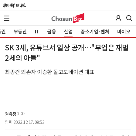
증권
부동산
IT
금융
산업
중소기업·벤처
바이오
SK 3세, 유튜브서 일상 공개…"부업은 재벌
2세의 아들"
최종건 외손자 이승환 돌고도네이션 대표
권유정 기자
입력
2023.12.17. 09:53