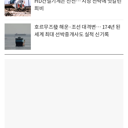
HD건설기계는 선전… 시장 전략에 엇갈린
희비
호르무즈發 해운·조선 대격변… 174년 된
세계 최대 선박중개사도 실적 신기록