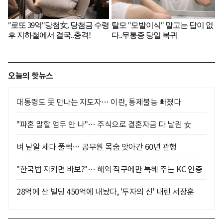
오늘의 핫뉴스
대통령도 못 만나는 지도자… 이란, 통제불능 빠졌다
"파혼 말할 엄두 안 나"… 주식으로 결혼자금 다 날린 女
벼 낱알 세다 풀썩… 공무원 목숨 앗아간 60년 관행
"한국법 지키면 바보?"… 해외 직구에만 특혜 주는 KC 인증
28억에 산 빌딩 450억에 내놨다, '투자의 신' 내린 서장훈