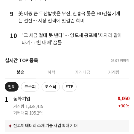
9
美 비중 큰 두산밥캣은 부진, 신흥국 뚫은 HD건설기계
는 선전… 시장 전략에 엇갈린 희비
10
"그 세금 절대 못 낸다"… 양도세 공포에 '제자리 갈아
타기·교환 매매' 꿈틀
실시간 TOP 종목
08.07
장마감
상승
하락
거래대금
거래량
전체
코스피
코스닥
ETF
8,060
1
동화기업
+
30
%
거래량
1,338,415
거래대금
105.2억
전고체 배터리 소재 기술 사업 확대 기대