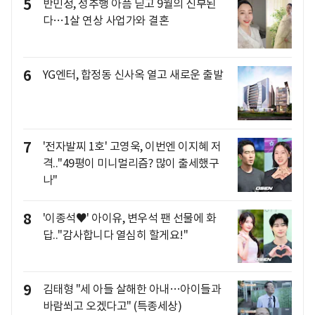
5
반민정, 성추행 아픔 딛고 9월의 신부된
다…1살 연상 사업가와 결혼
6
YG엔터, 합정동 신사옥 열고 새로운 출발
7
'전자발찌 1호' 고영욱, 이번엔 이지혜 저
격.."49평이 미니멀리즘? 많이 출세했구
나"
8
'이종석♥' 아이유, 변우석 팬 선물에 화
답.."감사합니다 열심히 할게요!"
9
김태형 "세 아들 살해한 아내…아이들과
바람쐬고 오겠다고" (특종세상)