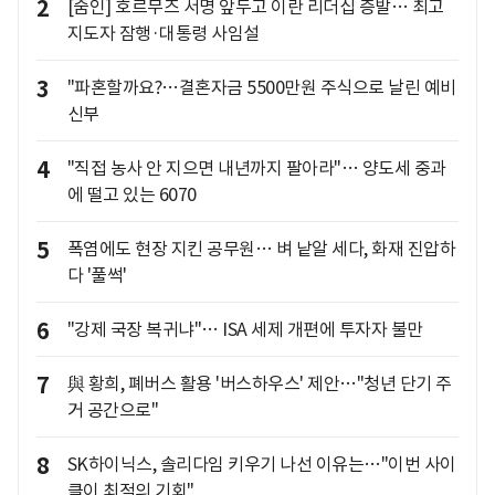
2
[줌인] 호르무즈 서명 앞두고 이란 리더십 증발… 최고
지도자 잠행·대통령 사임설
3
"파혼할까요?…결혼자금 5500만원 주식으로 날린 예비
신부
4
"직접 농사 안 지으면 내년까지 팔아라"… 양도세 중과
에 떨고 있는 6070
5
폭염에도 현장 지킨 공무원… 벼 낱알 세다, 화재 진압하
다 '풀썩'
6
"강제 국장 복귀냐"… ISA 세제 개편에 투자자 불만
7
與 황희, 폐버스 활용 '버스하우스' 제안…"청년 단기 주
거 공간으로"
8
SK하이닉스, 솔리다임 키우기 나선 이유는…"이번 사이
클이 최적의 기회"