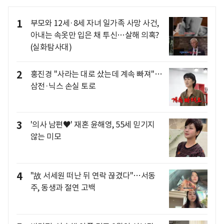
1
부모와 12세·8세 자녀 일가족 사망 사건,
아내는 속옷만 입은 채 투신…살해 의혹?
(실화탐사대)
2
홍진경 "사라는 대로 샀는데 계속 빠져"…
삼전·닉스 손실 토로
3
'의사 남편♥' 재혼 윤해영, 55세 믿기지
않는 미모
4
"故 서세원 떠난 뒤 연락 끊겼다"…서동
주, 동생과 절연 고백