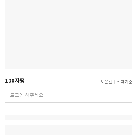
100자평
도움말
삭제기준