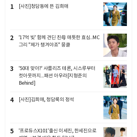
1
[사진]청담동에 뜬 김희애
2
'17억 빚' 함께 견딘 친母 애틋한 효심..MC
그리 "제가 챙겨야죠" 뭉클
3
'50대 맞아?' 샤를리즈 테론, 시스루부터
컷아웃까지...패션 아우라[지형준의
Behind]
4
[사진]김희애, 청담룩의 정석
5
'프로듀스X101'출신 이세진, 한세진으로