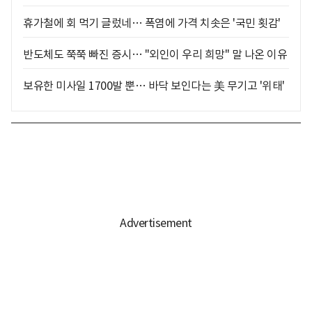
휴가철에 회 먹기 글렀네… 폭염에 가격 치솟은 '국민 횟감'
반도체도 쭉쭉 빠진 증시… "외인이 우리 희망" 말 나온 이유
보유한 미사일 1700발 뿐… 바닥 보인다는 美 무기고 '위태'