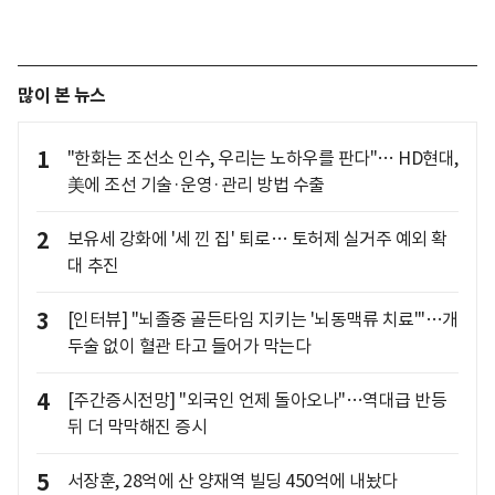
많이 본 뉴스
1
"한화는 조선소 인수, 우리는 노하우를 판다"… HD현대,
美에 조선 기술·운영·관리 방법 수출
2
보유세 강화에 '세 낀 집' 퇴로… 토허제 실거주 예외 확
대 추진
3
[인터뷰] "뇌졸중 골든타임 지키는 '뇌동맥류 치료'"…개
두술 없이 혈관 타고 들어가 막는다
4
[주간증시전망] "외국인 언제 돌아오나"…역대급 반등
뒤 더 막막해진 증시
5
서장훈, 28억에 산 양재역 빌딩 450억에 내놨다