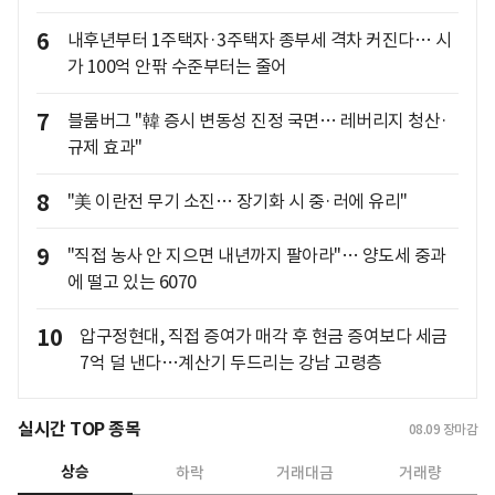
6
내후년부터 1주택자·3주택자 종부세 격차 커진다… 시
가 100억 안팎 수준부터는 줄어
7
블룸버그 "韓 증시 변동성 진정 국면… 레버리지 청산·
규제 효과"
8
"美 이란전 무기 소진… 장기화 시 중·러에 유리"
9
"직접 농사 안 지으면 내년까지 팔아라"… 양도세 중과
에 떨고 있는 6070
10
압구정현대, 직접 증여가 매각 후 현금 증여보다 세금
7억 덜 낸다…계산기 두드리는 강남 고령층
실시간 TOP 종목
08.09
장마감
상승
하락
거래대금
거래량