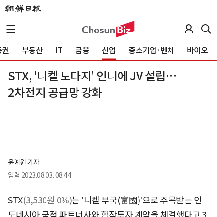
증권
부동산
IT
금융
산업
중소기업·벤처
바이오
STX, '니켈 노다지' 인니에 JV 설립…
2차전지 공급망 강화
윤예원 기자
입력
2023.08.03. 08:44
STX
(3,530원 0%)
는 '니켈 부국(富國)'으로 주목받는 인
도네시아 국적 파트너사와 합작투자 계약을 체결했다고 3