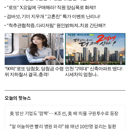
오늘의 핫뉴스
美 방산 기업도 '깜짝'… K조선, 美 배 띄울 구원투수로 등장
"말 어눌하면 빨리 병원 와라" 韓 매년 10만명 걸리는 질환