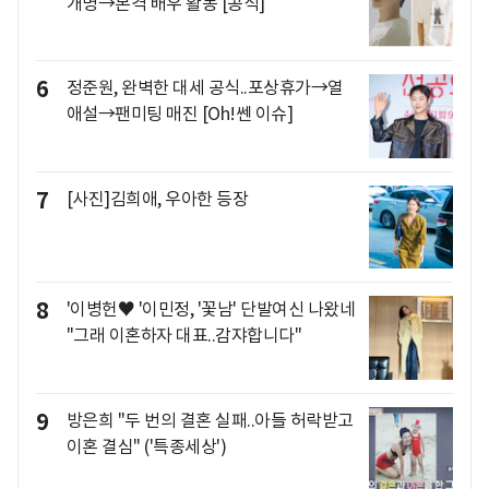
개명→본격 배우 활동 [공식]
6
정준원, 완벽한 대세 공식..포상휴가→열
애설→팬미팅 매진 [Oh!쎈 이슈]
7
[사진]김희애, 우아한 등장
8
'이병헌♥ '이민정, '꽃남' 단발여신 나왔네
"그래 이혼하자 대표..감쟈합니다"
9
방은희 "두 번의 결혼 실패..아들 허락받고
이혼 결심" ('특종세상')