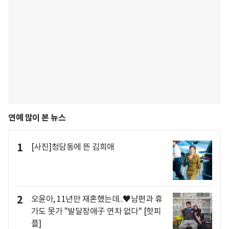
연예 많이 본 뉴스
1
[사진]청담동에 뜬 김희애
2
오윤아, 11년만 재혼했는데..♥남편과 휴
가도 못가 "발달장애子 연차 없다" [핫피
플]