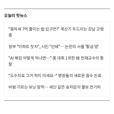
오늘의 핫뉴스
"증여세 7억 줄이는 법 있구먼!" 계산기 두드리는 강남 고령
층
정부 "아파트 짓자", 시민 "안돼"… 논란의 서울 '황금 땅'
"AI 해킹 어떻게 막냐면…" 美 대회 1위한 韓 천재교수의 통
찰
"도수치료 그거 하지 마세요~" 병원들의 새로운 꼼수 진료
바람 가르는 보닛 장착… 세단 같은 승차감의 볼보 전기차