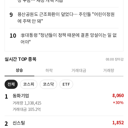
상 부담… 재정 개혁 시급"
9
용산공원도 근조화환이 덮었다… 주민들 "어린이정원
에 주택 안 돼"
10
李대통령 "청년들이 정책 때문에 결혼 망설이는 일 없
어야"
실시간 TOP 종목
08.08
장마감
상승
하락
거래대금
거래량
전체
코스피
코스닥
ETF
8,060
1
동화기업
+
30
%
거래량
1,338,415
거래대금
105.2억
1,852
2
신스틸