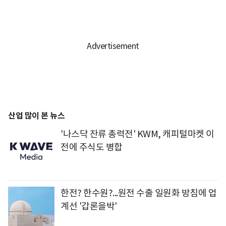
산업 많이 본 뉴스
'나스닥 잔류 총력전' KWM, 캐피털마켓 이
전에 주식도 병합
한전? 한수원?...원전 수출 일원화 방침에 업
계선 '갑론을박'