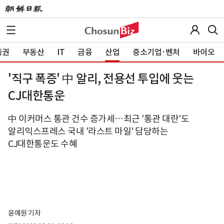
증권
부동산
IT
금융
산업
중소기업·벤처
바이오
'직구 폭증' 中 알리, 전용선 투입에 웃는
CJ대한통운
中 이커머스 통관 건수 증가세…최근 '통관 대란'도
알리익스프레스 국내 '라스트 마일' 담당하는
CJ대한통운도 수혜
윤예원 기자