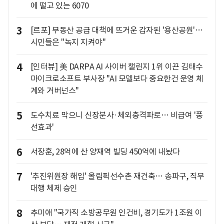
에 떨고 있는 6070
3
[르포] 부동산 공급 대책에 뜨거운 감자된 '용산공원'…
시민들은 "녹지 지켜야"
4
[인터뷰] 美 DARPA AI 사이버 챌린지 1위 이끈 김태수
마이크로소프트 부사장 "AI 모델보다 중요한건 운영 체
계와 거버넌스"
5
도수치료 막으니 신장분사·체외충격파로… 비급여 '풍
선효과'
6
서장훈, 28억에 산 양재역 빌딩 450억에 내놨다
7
'추진위원장 해임' 올림픽선수촌 재건축… 송파구, 직무
대행 체제 승인
8
추미애 "국가직 소방공무원 인건비, 경기도가 1조원 이