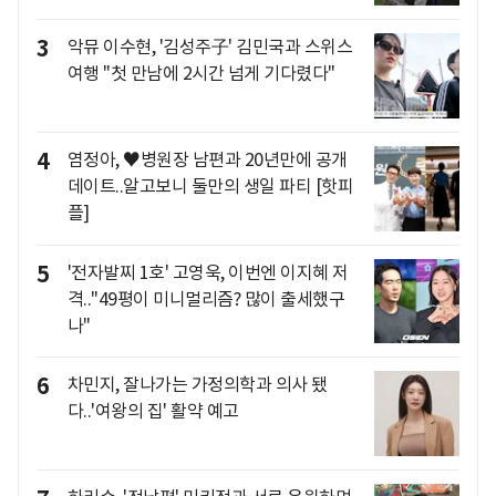
3
악뮤 이수현, '김성주子' 김민국과 스위스
여행 "첫 만남에 2시간 넘게 기다렸다"
4
염정아, ♥병원장 남편과 20년만에 공개
데이트..알고보니 둘만의 생일 파티 [핫피
플]
5
'전자발찌 1호' 고영욱, 이번엔 이지혜 저
격.."49평이 미니멀리즘? 많이 출세했구
나"
6
차민지, 잘나가는 가정의학과 의사 됐
다..'여왕의 집' 활약 예고