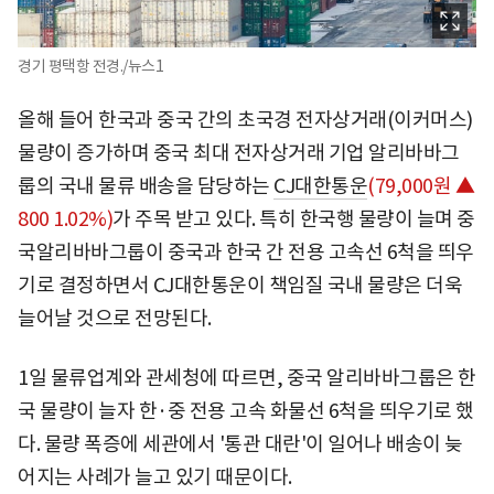
경기 평택항 전경./뉴스1
올해 들어 한국과 중국 간의 초국경 전자상거래(이커머스)
물량이 증가하며 중국 최대 전자상거래 기업 알리바바그
룹의 국내 물류 배송을 담당하는
CJ대한통운
(79,000원 ▲
800 1.02%)
가 주목 받고 있다. 특히 한국행 물량이 늘며 중
국알리바바그룹이 중국과 한국 간 전용 고속선 6척을 띄우
기로 결정하면서 CJ대한통운이 책임질 국내 물량은 더욱
늘어날 것으로 전망된다.
1일 물류업계와 관세청에 따르면, 중국 알리바바그룹은 한
국 물량이 늘자 한·중 전용 고속 화물선 6척을 띄우기로 했
다. 물량 폭증에 세관에서 '통관 대란'이 일어나 배송이 늦
어지는 사례가 늘고 있기 때문이다.