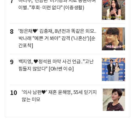
7
하리수, '전남편' 미키정과 서로 응원하며
이별.."후회·미련 없다" (이중생활)
8
'정은채♥' 김충재, 8년전과 똑같은 외모..
박나래 "예쁜 거 봐야" 감격 ('나혼산')[순
간포착]
9
백지영, ♥정석원 마약 사건 언급.."고난
힘들지 않았다" [Oh!쎈 이슈]
10
'의사 남편♥' 재혼 윤해영, 55세 믿기지
않는 미모