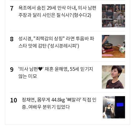
7
욕조에서 숨진 29세 만삭 아내, 의사 남편
주장과 달리 사인은 질식사? (형수다2)
8
성시경, "죄책감의 상징" 라면 투움바 파
스타 맛에 감탄 ('성시경레시피')
9
'의사 남편♥' 재혼 윤해영, 55세 믿기지
않는 미모
10
정채연, 몸무게 44.8kg '뼈말라' 직접 인
증..여배우 분위기 입었다