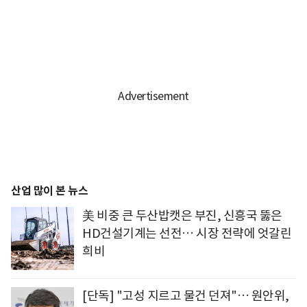
산업 많이 본 뉴스
美 비중 큰 두산밥캣은 부진, 신흥국 뚫은
HD건설기계는 선전… 시장 전략에 엇갈린
희비
[단독] "고성 지르고 물건 던져"… 원안위,