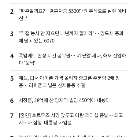
2
"파혼할까요?…결혼자금 5500만원 주식으로 날린 예비
신부
3
"직접 농사 안 지으면 내년까지 팔아라"… 양도세 중과
에 떨고 있는 6070
4
폭염에도 현장 지킨 공무원… 벼 낱알 세다, 화재 진압하
다 '풀썩'
5
애플, 日서 아이폰 가격 올리자 중고폰 주문량 2배 껑
충… 리퍼폰 패널은 신제품용 추월
6
서장훈, 28억에 산 양재역 빌딩 450억에 내놨다
7
[줌인] 호르무즈 서명 앞두고 이란 리더십 증발… 최고
지도자 잠행·대통령 사임설