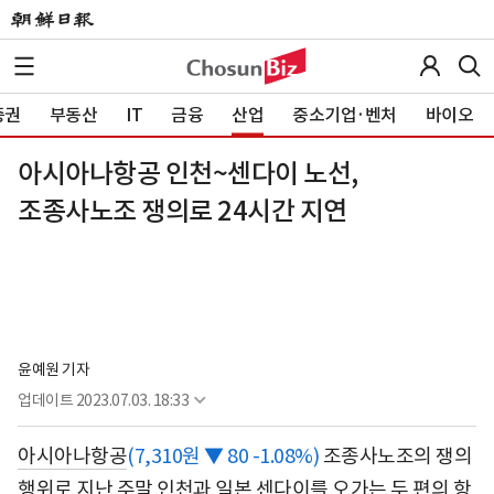
증권
부동산
IT
금융
산업
중소기업·벤처
바이오
아시아나항공 인천~센다이 노선,
조종사노조 쟁의로 24시간 지연
윤예원 기자
업데이트
2023.07.03. 18:33
아시아나항공
(7,310원 ▼ 80 -1.08%)
조종사노조의 쟁의
행위로 지난 주말 인천과 일본 센다이를 오가는 두 편의 항