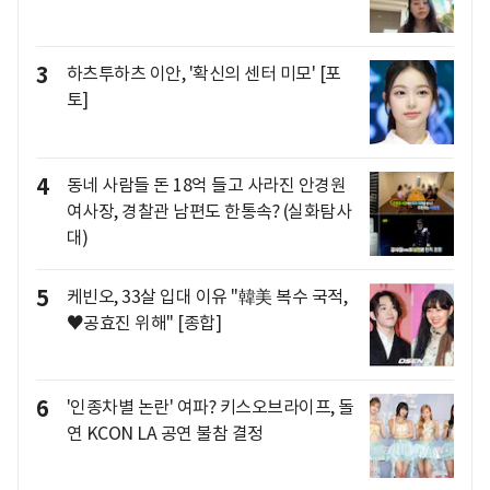
3
하츠투하츠 이안, '확신의 센터 미모' [포
토]
4
동네 사람들 돈 18억 들고 사라진 안경원
여사장, 경찰관 남편도 한통속? (실화탐사
대)
5
케빈오, 33살 입대 이유 "韓美 복수 국적,
♥공효진 위해" [종합]
6
'인종차별 논란' 여파? 키스오브라이프, 돌
연 KCON LA 공연 불참 결정