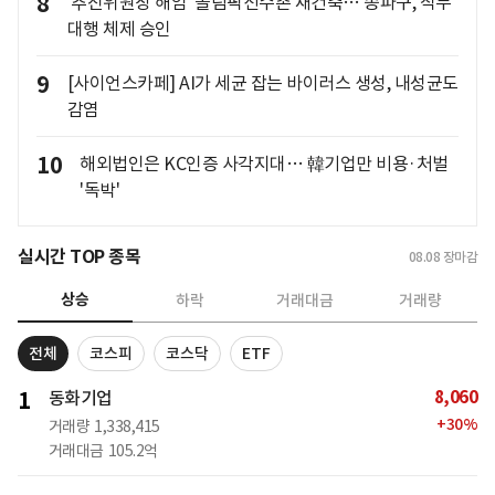
8
'추진위원장 해임' 올림픽선수촌 재건축… 송파구, 직무
대행 체제 승인
9
[사이언스카페] AI가 세균 잡는 바이러스 생성, 내성균도
감염
10
해외법인은 KC인증 사각지대… 韓기업만 비용·처벌
'독박'
실시간 TOP 종목
08.08
장마감
상승
하락
거래대금
거래량
전체
코스피
코스닥
ETF
8,060
1
동화기업
+
30
%
거래량
1,338,415
거래대금
105.2억