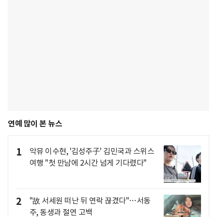
연예 많이 본 뉴스
1
악뮤 이수현, '김성주子' 김민국과 스위스
여행 "첫 만남에 2시간 넘게 기다렸다"
2
"故 서세원 떠난 뒤 연락 끊겼다"…서동
주, 동생과 절연 고백