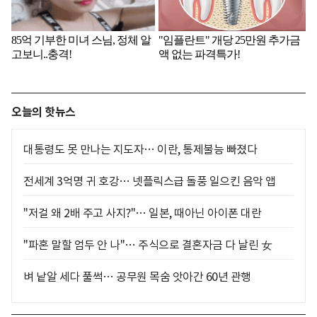
오늘의 핫뉴스
대통령도 못 만나는 지도자… 이란, 통제불능 빠졌다
전세계 3억명 귀 호강… 넷플릭스급 돌풍 일으킨 음악 앱
"저걸 왜 2배 주고 사지?"… 일본, 때아닌 아이폰 대란
"파혼 말할 엄두 안 나"… 주식으로 결혼자금 다 날린 女
벼 낱알 세다 풀썩… 공무원 목숨 앗아간 60년 관행