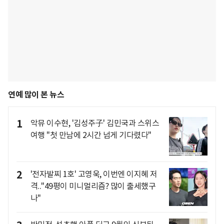
연예 많이 본 뉴스
1
악뮤 이수현, '김성주子' 김민국과 스위스
여행 "첫 만남에 2시간 넘게 기다렸다"
2
'전자발찌 1호' 고영욱, 이번엔 이지혜 저
격.."49평이 미니멀리즘? 많이 출세했구
나"