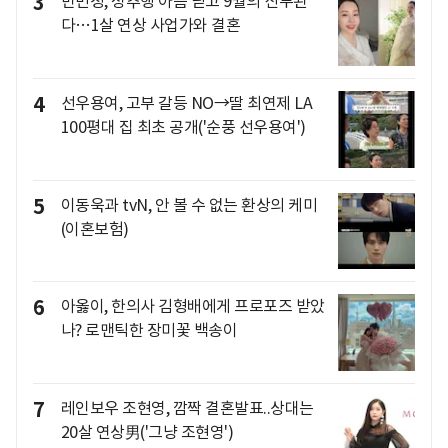
3
반민정, 성추행 아픔 딛고 9월의 신부된
다…1살 연상 사업가와 결혼
4
선우용여, 고부 갈등 NO→딸 최연제 LA
100평대 집 최초 공개('순풍 선우용여')
5
이동욱과 tvN, 안 볼 수 없는 환상의 케미
(이혼보험)
6
아옳이, 한의사 김형배에게 프로포즈 받았
나? 로맨틱한 장미꽃 백송이
7
레인보우 조현영, 깜짝 결혼발표..상대는
20살 연상男('그냥 조현영')