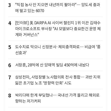
3
"직접 농사 안 지으면 내년까지 팔아라"… 양도세 중과
에 떨고 있는 6070
4
[인터뷰] 美 DARPA AI 사이버 챌린지 1위 이끈 김태수
마이크로소프트 부사장 "AI 모델보다 중요한건 운영 체
계와 거버넌스"
5
도수치료 막으니 신장분사·체외충격파로… 비급여 '풍
선효과'
6
서장훈, 28억에 산 양재역 빌딩 450억에 내놨다
7
삼성전자, 사업장별 노사협의회 전사 통합… 과반 지위
잃은 초기업 노조 '영향력 만회' 시도
8
박리다매 한계 부딪혔나… 국내선 가격 올리고 해외로
향하는 저가커피