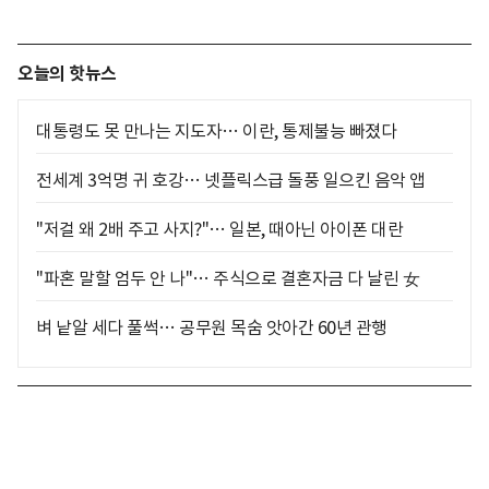
오늘의 핫뉴스
대통령도 못 만나는 지도자… 이란, 통제불능 빠졌다
전세계 3억명 귀 호강… 넷플릭스급 돌풍 일으킨 음악 앱
"저걸 왜 2배 주고 사지?"… 일본, 때아닌 아이폰 대란
"파혼 말할 엄두 안 나"… 주식으로 결혼자금 다 날린 女
벼 낱알 세다 풀썩… 공무원 목숨 앗아간 60년 관행