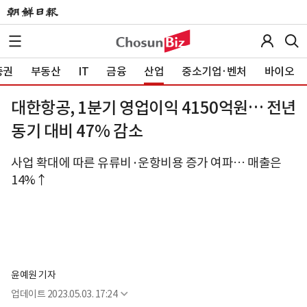
증권
부동산
IT
금융
산업
중소기업·벤처
바이오
대한항공, 1분기 영업이익 4150억원… 전년
동기 대비 47% 감소
사업 확대에 따른 유류비·운항비용 증가 여파… 매출은
14%↑
윤예원 기자
업데이트
2023.05.03. 17:24