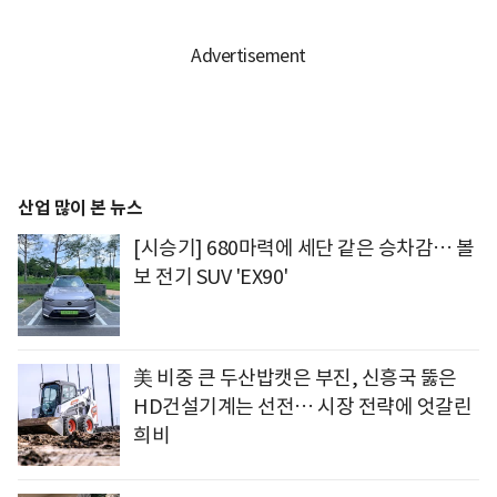
산업 많이 본 뉴스
[시승기] 680마력에 세단 같은 승차감… 볼
보 전기 SUV 'EX90'
美 비중 큰 두산밥캣은 부진, 신흥국 뚫은
HD건설기계는 선전… 시장 전략에 엇갈린
희비