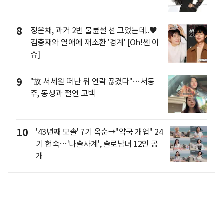
8
정은채, 과거 2번 불륜설 선 그었는데..♥
김충재와 열애에 재소환 '경계' [Oh!쎈 이
슈]
9
"故 서세원 떠난 뒤 연락 끊겼다"…서동
주, 동생과 절연 고백
10
'43년째 모솔' 7기 옥순→"약국 개업" 24
기 현숙…'나솔사계', 솔로남녀 12인 공
개