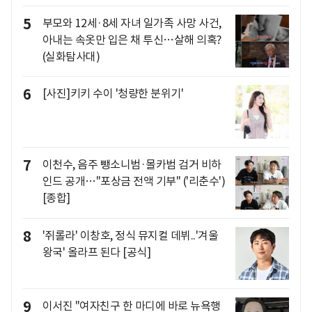
5
부모와 12세·8세 자녀 일가족 사망 사건,
아내는 속옷만 입은 채 투신…살해 의혹?
(실화탐사대)
6
[사진]키키 수이 '청량한 분위기'
7
이천수, 음주 뺑소니범·몰카범 검거 비하
인드 공개…"포상금 전액 기부" ('리춘수')
[종합]
8
'쥐롤라' 이창호, 정식 뮤지컬 데뷔..'겨울
왕국' 올라프 된다 [공식]
9
이서진 "여자친구 한 마디에 바로 뉴욕행