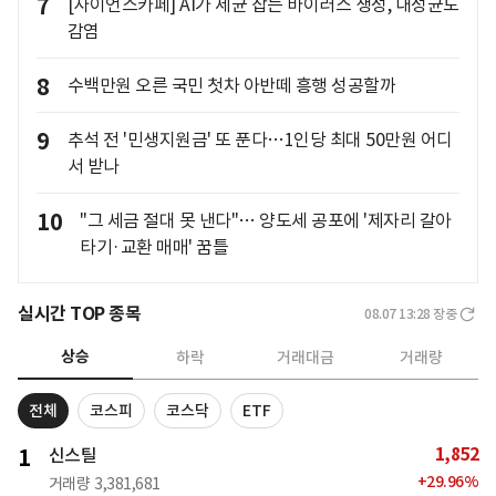
7
[사이언스카페] AI가 세균 잡는 바이러스 생성, 내성균도
감염
8
수백만원 오른 국민 첫차 아반떼 흥행 성공할까
9
추석 전 '민생지원금' 또 푼다…1인당 최대 50만원 어디
서 받나
10
"그 세금 절대 못 낸다"… 양도세 공포에 '제자리 갈아
타기·교환 매매' 꿈틀
실시간 TOP 종목
08.07 13:28
장중
상승
하락
거래대금
거래량
전체
코스피
코스닥
ETF
1,852
1
신스틸
+
29.96
%
거래량
3,381,681