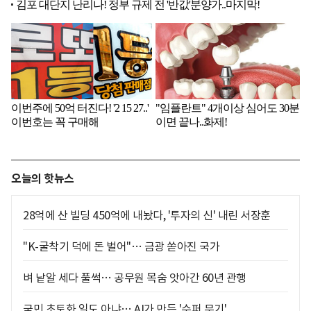
오늘의 핫뉴스
28억에 산 빌딩 450억에 내놨다, '투자의 신' 내린 서장훈
"K-굴착기 덕에 돈 벌어"… 금광 쏟아진 국가
벼 낱알 세다 풀썩… 공무원 목숨 앗아간 60년 관행
국민 초토화 일도 아냐… AI가 만든 '수퍼 무기'