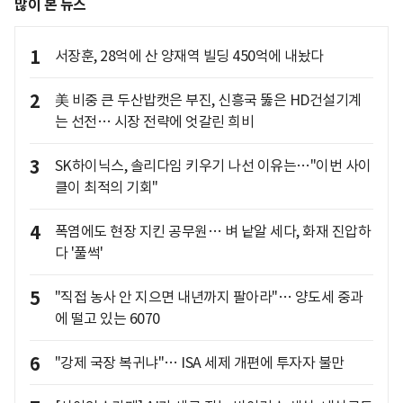
많이 본 뉴스
1
서장훈, 28억에 산 양재역 빌딩 450억에 내놨다
2
美 비중 큰 두산밥캣은 부진, 신흥국 뚫은 HD건설기계
는 선전… 시장 전략에 엇갈린 희비
3
SK하이닉스, 솔리다임 키우기 나선 이유는…"이번 사이
클이 최적의 기회"
4
폭염에도 현장 지킨 공무원… 벼 낱알 세다, 화재 진압하
다 '풀썩'
5
"직접 농사 안 지으면 내년까지 팔아라"… 양도세 중과
에 떨고 있는 6070
6
"강제 국장 복귀냐"… ISA 세제 개편에 투자자 불만