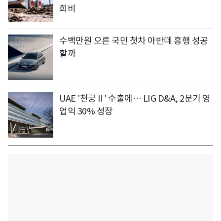
희비
수백만원 오른 국민 첫차 아반떼 흥행 성공
할까
UAE '천궁Ⅱ' 수출에… LIG D&A, 2분기 영
업익 30% 성장