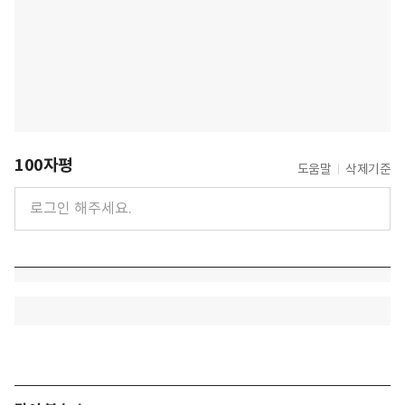
100자평
도움말
삭제기준