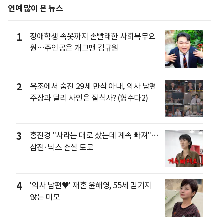
연예 많이 본 뉴스
1
장애학생 속옷까지 손빨래한 사회복무요
원…주인공은 개그맨 김규원
2
욕조에서 숨진 29세 만삭 아내, 의사 남편
주장과 달리 사인은 질식사? (형수다2)
3
홍진경 "사라는 대로 샀는데 계속 빠져"…
삼전·닉스 손실 토로
4
'의사 남편♥' 재혼 윤해영, 55세 믿기지
않는 미모