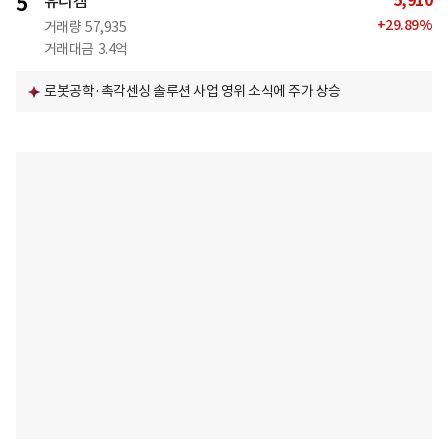
5,910
5
유니켐
+
29.89
%
거래량
57,935
거래대금
3.4억
로봇공학·촉각센싱 솔루션 사업 영위 소식에 주가 상승