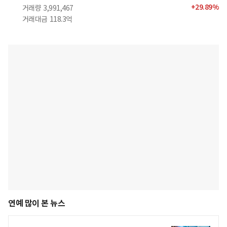
+
29.89
%
거래량
3,991,467
거래대금
118.3억
연예 많이 본 뉴스