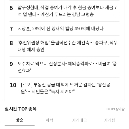
6
압구정현대, 직접 증여가 매각 후 현금 증여보다 세금 7
억 덜 낸다…계산기 두드리는 강남 고령층
7
서장훈, 28억에 산 양재역 빌딩 450억에 내놨다
8
'추진위원장 해임' 올림픽선수촌 재건축… 송파구, 직무
대행 체제 승인
9
도수치료 막으니 신장분사·체외충격파로… 비급여 '풍
선효과'
10
[르포] 부동산 공급 대책에 뜨거운 감자된 '용산공
원'… 시민들은 "녹지 지켜야"
실시간 TOP 종목
08.09
장마감
상승
하락
거래대금
거래량