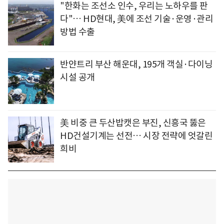
"한화는 조선소 인수, 우리는 노하우를 판
다"… HD현대, 美에 조선 기술·운영·관리
방법 수출
반얀트리 부산 해운대, 195개 객실·다이닝
시설 공개
美 비중 큰 두산밥캣은 부진, 신흥국 뚫은
HD건설기계는 선전… 시장 전략에 엇갈린
희비