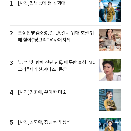
1
[사진]청담동에 뜬 김희애
2
오상진♥김소영, 딸 LA 갈비 위해 호텔 뷔
페 찾아('띵그리TV')//어저께
3
'17억 빚' 함께 견딘 친母 애틋한 효심..MC
그리 "제가 챙겨야죠" 뭉클
4
[사진]김희애, 우아한 미소
5
[사진]김희애, 청담룩의 정석