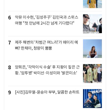
6
악뮤 이수현, '김성주子' 김민국과 스위스
여행 "첫 만남에 2시간 넘게 기다렸다"
7
제주 해변의 '차범근 며느리'가 왜이리 예
뻐? 한채아, 청량미 뿜뿜
8
양희은, '각막이식 수술' 후 지팡이 짚은 근
황..'암투병' 박미선·이성미와 '밝은미소'
9
[사진]김무열-윤승아 부부, 달콤한 손하트