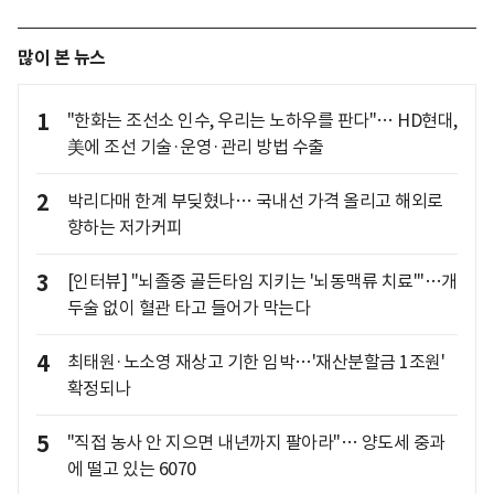
많이 본 뉴스
1
"한화는 조선소 인수, 우리는 노하우를 판다"… HD현대,
美에 조선 기술·운영·관리 방법 수출
2
박리다매 한계 부딪혔나… 국내선 가격 올리고 해외로
향하는 저가커피
3
[인터뷰] "뇌졸중 골든타임 지키는 '뇌동맥류 치료'"…개
두술 없이 혈관 타고 들어가 막는다
4
최태원·노소영 재상고 기한 임박…'재산분할금 1조원'
확정되나
5
"직접 농사 안 지으면 내년까지 팔아라"… 양도세 중과
에 떨고 있는 6070