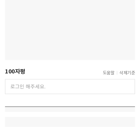
100자평
도움말
삭제기준