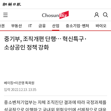
증권
부동산
IT
금융
산업
중소기업·벤처
바이오
중기부, 조직개편 단행… 혁신특구·
소상공인 정책 강화
베이징=이은영 특파원
입력
2022.12.13. 13:35
중소벤처기업부는 자체 조직진단 결과에 따라 국정과제를
성공적으로 이행하고 국내외 위험요인에 선제적으로 대응