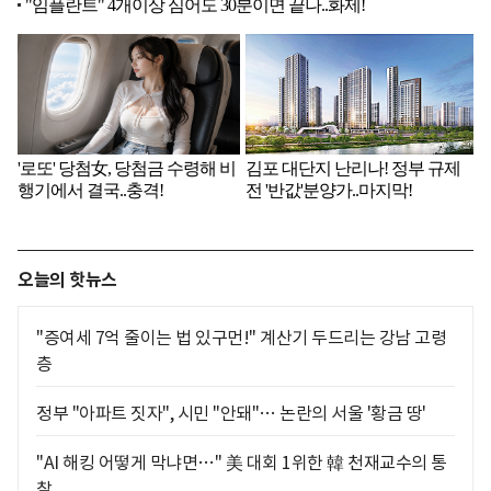
오늘의 핫뉴스
"증여세 7억 줄이는 법 있구먼!" 계산기 두드리는 강남 고령
층
정부 "아파트 짓자", 시민 "안돼"… 논란의 서울 '황금 땅'
"AI 해킹 어떻게 막냐면…" 美 대회 1위한 韓 천재교수의 통
찰