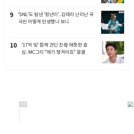
9
'SNL'도 탐낸 '정년이'..김태리 난리난 국
극씬 어떻게 탄생했나 보니
10
'17억 빚' 함께 견딘 친母 애틋한 효
심..MC그리 "제가 챙겨야죠" 뭉클
개인정보처리방침
앱설치(Android)