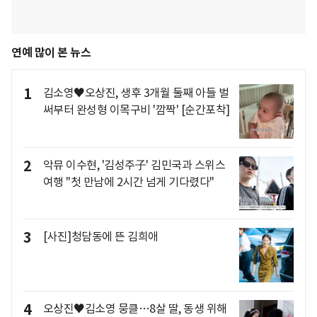
연예 많이 본 뉴스
1
김소영♥오상진, 생후 3개월 둘째 아들 벌
써부터 완성형 이목구비 '깜짝' [순간포착]
2
악뮤 이수현, '김성주子' 김민국과 스위스
여행 "첫 만남에 2시간 넘게 기다렸다"
3
[사진]청담동에 뜬 김희애
4
오상진♥김소영 뭉클…8살 딸, 동생 위해