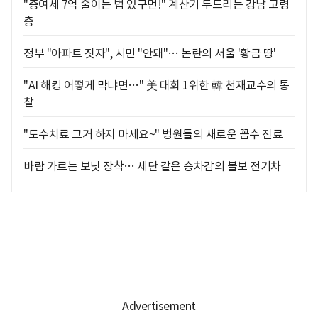
"증여세 7억 줄이는 법 있구먼!" 계산기 두드리는 강남 고령
층
정부 "아파트 짓자", 시민 "안돼"… 논란의 서울 '황금 땅'
"AI 해킹 어떻게 막냐면…" 美 대회 1위한 韓 천재교수의 통
찰
"도수치료 그거 하지 마세요~" 병원들의 새로운 꼼수 진료
바람 가르는 보닛 장착… 세단 같은 승차감의 볼보 전기차