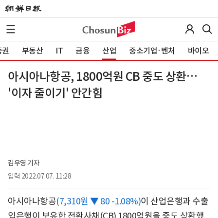
증권
부동산
IT
금융
산업
중소기업·벤처
바이오
아시아나항공, 1800억원 CB 중도 상환…
'이자 줄이기' 안간힘
김우영 기자
입력
2022.07.07. 11:28
아시아나항공
(7,310원 ▼ 80 -1.08%)
이 산업은행과 수출
입은행이 보유한 전환사채(CB) 1800억원을 중도 상환했