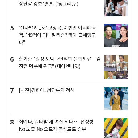
장난감 양보 '훈훈' ('띵그리tv')
5
'전자발찌 1호' 고영욱, 이번엔 이지혜 저
격.."49평이 미니멀리즘? 많이 출세했구
나"
6
황기순 "원정 도박→필리핀 불법체류…김
정렬 덕분에 귀국" (데이앤나잇)
7
[사진]김희애, 청담룩의 정석
8
최예나, 워터밤 새 여신 되나···선정성
No 노출 No 오로지 콘셉트로 승부