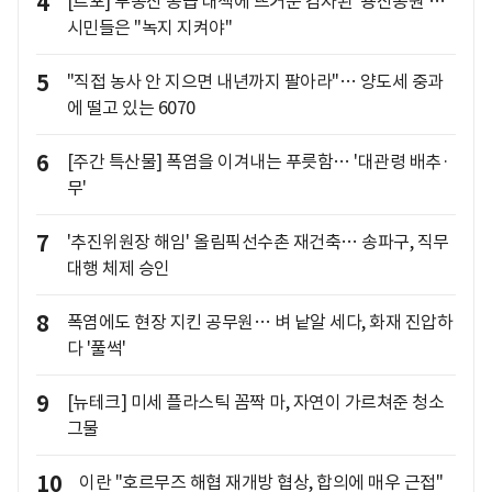
4
[르포] 부동산 공급 대책에 뜨거운 감자된 '용산공원'…
시민들은 "녹지 지켜야"
5
"직접 농사 안 지으면 내년까지 팔아라"… 양도세 중과
에 떨고 있는 6070
6
[주간 특산물] 폭염을 이겨내는 푸릇함… '대관령 배추·
무'
7
'추진위원장 해임' 올림픽선수촌 재건축… 송파구, 직무
대행 체제 승인
8
폭염에도 현장 지킨 공무원… 벼 낱알 세다, 화재 진압하
다 '풀썩'
9
[뉴테크] 미세 플라스틱 꼼짝 마, 자연이 가르쳐준 청소
그물
10
이란 "호르무즈 해협 재개방 협상, 합의에 매우 근접"