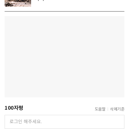
100자평
도움말
삭제기준