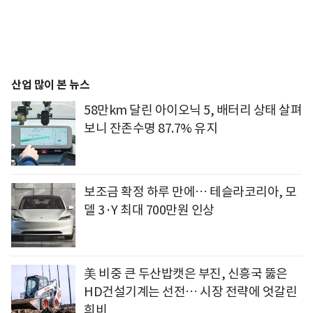
산업 많이 본 뉴스
58만km 달린 아이오닉 5, 배터리 상태 살펴
보니 잔존수명 87.7% 유지
보조금 확정 하루 만에… 테슬라코리아, 모
델 3·Y 최대 700만원 인상
美 비중 큰 두산밥캣은 부진, 신흥국 뚫은
HD건설기계는 선전… 시장 전략에 엇갈린
희비