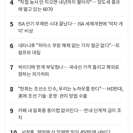
4
"직접 농사 안 지으면 내년까지 팔아라"… 양도세 중과
에 떨고 있는 6070
5
ISA 만기 무제한 시대 끝났다… ISA 세제개편에 '막차 개
미' 비상
6
네타냐후 "하마스 무장 해제 없는 가자 철군 없다"…트
럼프와 대립
7
박리다매 한계 부딪혔나… 국내선 가격 올리고 해외로
향하는 저가커피
8
"한화는 조선소 인수, 우리는 노하우를 판다"… HD현대,
美에 조선 기술·운영·관리 방법 수출
9
카페 내 일회용 종이컵 없어진다… 연내 단계적 금지 조
치
10
서장훈, 28억에 산 양재역 빌딩 450억에 내놨다