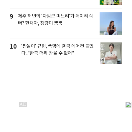
9
제주 해변의 '차범근 며느리'가 왜이리 예
뻐? 한채아, 청량미 뿜뿜
10
'짠돌이' 규현, 폭염에 결국 에어컨 틀었
다.."한국 더위 참을 수 없어"
개인정보처리방침
앱설치(Android)