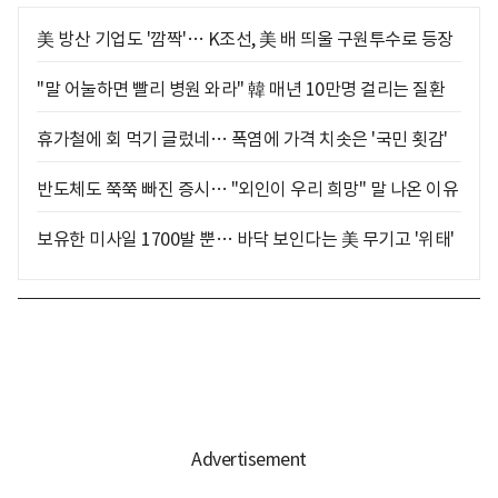
美 방산 기업도 '깜짝'… K조선, 美 배 띄울 구원투수로 등장
"말 어눌하면 빨리 병원 와라" 韓 매년 10만명 걸리는 질환
휴가철에 회 먹기 글렀네… 폭염에 가격 치솟은 '국민 횟감'
반도체도 쭉쭉 빠진 증시… "외인이 우리 희망" 말 나온 이유
보유한 미사일 1700발 뿐… 바닥 보인다는 美 무기고 '위태'