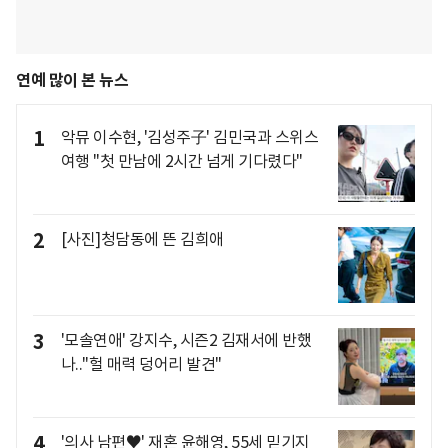
연예 많이 본 뉴스
1
악뮤 이수현, '김성주子' 김민국과 스위스
여행 "첫 만남에 2시간 넘게 기다렸다"
2
[사진]청담동에 뜬 김희애
3
'모솔연애' 강지수, 시즌2 김재서에 반했
나.."헐 매력 덩어리 발견"
4
'의사 남편♥' 재혼 윤해영, 55세 믿기지