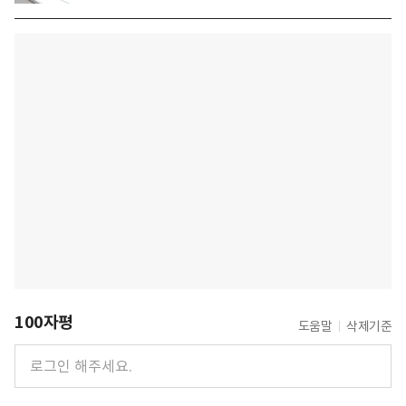
100자평
도움말
삭제기준