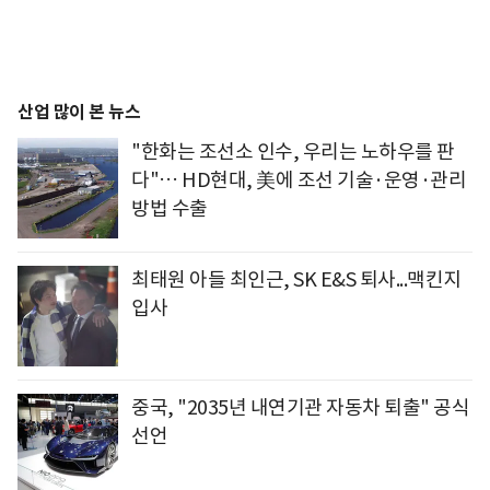
산업 많이 본 뉴스
"한화는 조선소 인수, 우리는 노하우를 판
다"… HD현대, 美에 조선 기술·운영·관리
방법 수출
최태원 아들 최인근, SK E&S 퇴사...맥킨지
입사
중국, "2035년 내연기관 자동차 퇴출" 공식
선언