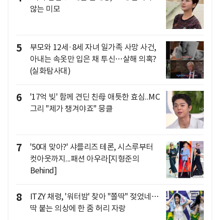
않는 미모
5
부모와 12세·8세 자녀 일가족 사망 사건,
아내는 속옷만 입은 채 투신…살해 의혹?
(실화탐사대)
6
'17억 빚' 함께 견딘 친母 애틋한 효심..MC
그리 "제가 챙겨야죠" 뭉클
7
'50대 맞아?' 샤를리즈 테론, 시스루부터
컷아웃까지...패션 아우라[지형준의
Behind]
8
ITZY 채령, '워터밤' 찾아 "쫄딱" 젖었네…
딱 붙는 의상에 한 줌 허리 자랑