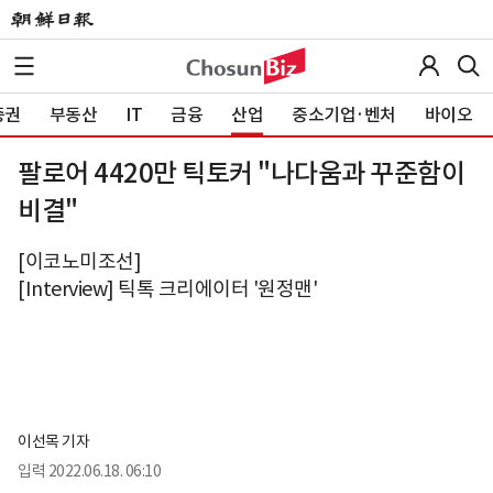
증권
부동산
IT
금융
산업
중소기업·벤처
바이오
팔로어 4420만 틱토커 "나다움과 꾸준함이
비결"
[이코노미조선]
[Interview] 틱톡 크리에이터 '원정맨'
이선목 기자
입력
2022.06.18. 06:10