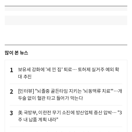
많이 본 뉴스
1
보유세 강화에 '세 낀 집' 퇴로… 토허제 실거주 예외 확
대 추진
2
[인터뷰] "뇌졸중 골든타임 지키는 '뇌동맥류 치료'"…개
두술 없이 혈관 타고 들어가 막는다
3
美 국방부, 이란전 무기 소진에 방산업체 증산 압박… "3
주 내 납품 계획 내라"