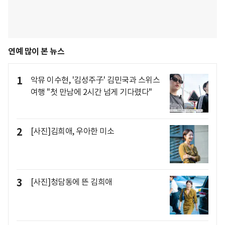
연예 많이 본 뉴스
1
악뮤 이수현, '김성주子' 김민국과 스위스
여행 "첫 만남에 2시간 넘게 기다렸다"
2
[사진]김희애, 우아한 미소
3
[사진]청담동에 뜬 김희애