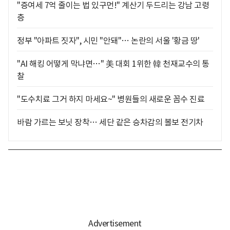
"증여세 7억 줄이는 법 있구먼!" 계산기 두드리는 강남 고령
층
정부 "아파트 짓자", 시민 "안돼"… 논란의 서울 '황금 땅'
"AI 해킹 어떻게 막냐면…" 美 대회 1위한 韓 천재교수의 통
찰
"도수치료 그거 하지 마세요~" 병원들의 새로운 꼼수 진료
바람 가르는 보닛 장착… 세단 같은 승차감의 볼보 전기차