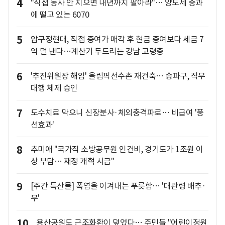
4
"직접 농사 안 지으면 내년까지 팔아라"… 양도세 중과
에 떨고 있는 6070
5
압구정현대, 직접 증여가 매각 후 현금 증여보다 세금 7
억 덜 낸다…계산기 두드리는 강남 고령층
6
'추진위원장 해임' 올림픽선수촌 재건축… 송파구, 직무
대행 체제 승인
7
도수치료 막으니 신장분사·체외충격파로… 비급여 '풍
선효과'
8
추미애 "국가직 소방공무원 인건비, 경기도가 1조원 이
상 부담… 재정 개혁 시급"
9
[주간 특산물] 폭염을 이겨내는 푸릇함… '대관령 배추·
무'
10
용산공원도 근조화환이 덮었다… 주민들 "어린이정원