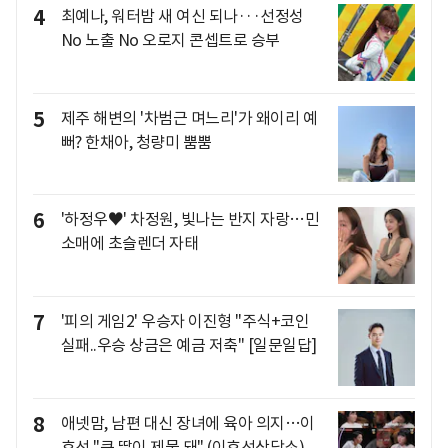
4
최예나, 워터밤 새 여신 되나···선정성
No 노출 No 오로지 콘셉트로 승부
5
제주 해변의 '차범근 며느리'가 왜이리 예
뻐? 한채아, 청량미 뿜뿜
6
'하정우♥' 차정원, 빛나는 반지 자랑…민
소매에 초슬렌더 자태
7
'피의 게임2' 우승자 이진형 "주식+코인
실패..우승 상금은 예금 저축" [일문일답]
8
애넷맘, 남편 대신 장녀에 육아 의지…이
호선 "큰 딸이 제물 돼" (이호선상담소)