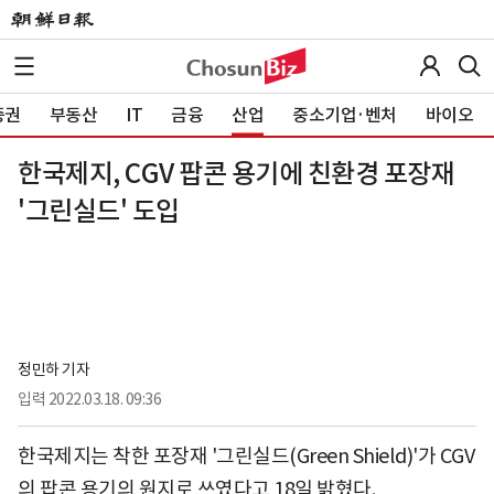
증권
부동산
IT
금융
산업
중소기업·벤처
바이오
한국제지, CGV 팝콘 용기에 친환경 포장재
'그린실드' 도입
정민하 기자
입력
2022.03.18. 09:36
한국제지는 착한 포장재 '그린실드(Green Shield)'가 CGV
의 팝콘 용기의 원지로 쓰였다고 18일 밝혔다.