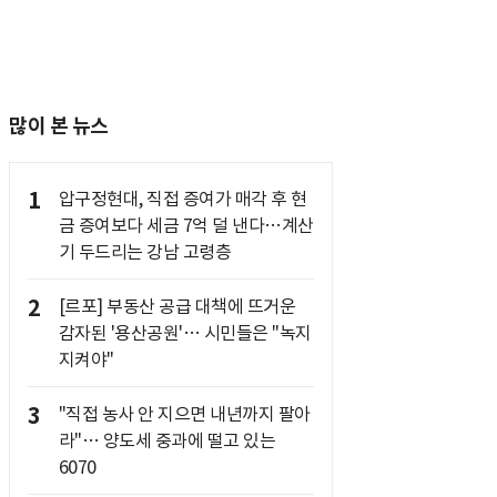
많이 본 뉴스
1
압구정현대, 직접 증여가 매각 후 현
금 증여보다 세금 7억 덜 낸다…계산
기 두드리는 강남 고령층
2
[르포] 부동산 공급 대책에 뜨거운
감자된 '용산공원'… 시민들은 "녹지
지켜야"
3
"직접 농사 안 지으면 내년까지 팔아
라"… 양도세 중과에 떨고 있는
6070