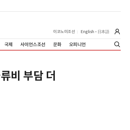
이코노미조선
English
日本語
국제
사이언스조선
문화
오피니언
류비 부담 더