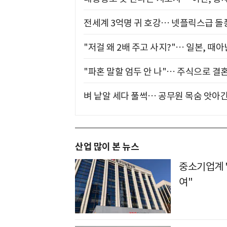
전세계 3억명 귀 호강… 넷플릭스급 돌
"저걸 왜 2배 주고 사지?"… 일본, 때
"파혼 말할 엄두 안 나"… 주식으로 결
벼 낱알 세다 풀썩… 공무원 목숨 앗아간
산업 많이 본 뉴스
중소기업계 
여"