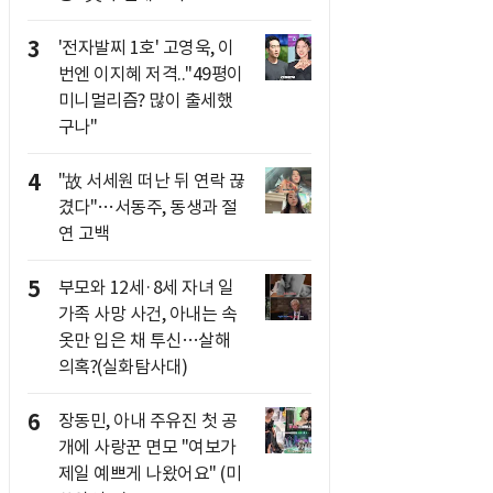
3
'전자발찌 1호' 고영욱, 이
번엔 이지혜 저격.."49평이
미니멀리즘? 많이 출세했
구나"
4
"故 서세원 떠난 뒤 연락 끊
겼다"…서동주, 동생과 절
연 고백
5
부모와 12세·8세 자녀 일
가족 사망 사건, 아내는 속
옷만 입은 채 투신…살해
의혹?(실화탐사대)
6
장동민, 아내 주유진 첫 공
개에 사랑꾼 면모 "여보가
제일 예쁘게 나왔어요" (미