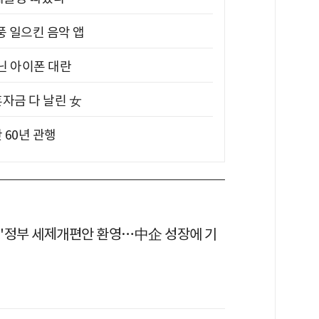
풍 일으킨 음악 앱
아닌 아이폰 대란
혼자금 다 날린 女
 60년 관행
"정부 세제개편안 환영…中企 성장에 기