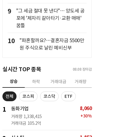
9
"그 세금 절대 못 낸다"… 양도세 공
포에 '제자리 갈아타기·교환 매매'
꿈틀
10
"파혼할까요?…결혼자금 5500만
원 주식으로 날린 예비신부
실시간 TOP 종목
08.08
장마감
상승
하락
거래대금
거래량
전체
코스피
코스닥
ETF
8,060
1
동화기업
+
30
%
거래량
1,338,415
거래대금
105.2억