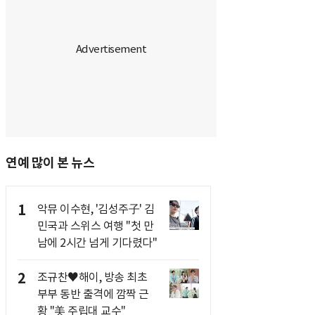
연예 많이 본 뉴스
1
악뮤 이수현, '김성주子' 김
민국과 스위스 여행 "첫 만
남에 2시간 넘게 기다렸다"
2
조규찬♥해이, 방송 최초
부부 동반 출격에 깜짝 근
황 "美 주립대 교수"