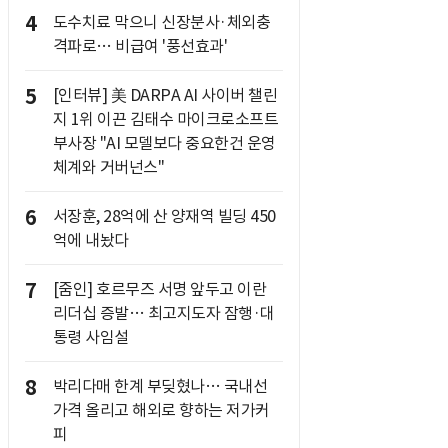
4
도수치료 막으니 신장분사·체외충
격파로… 비급여 '풍선효과'
5
[인터뷰] 美 DARPA AI 사이버 챌린
지 1위 이끈 김태수 마이크로소프트
부사장 "AI 모델보다 중요한건 운영
체계와 거버넌스"
6
서장훈, 28억에 산 양재역 빌딩 450
억에 내놨다
7
[줌인] 호르무즈 서명 앞두고 이란
리더십 증발… 최고지도자 잠행·대
통령 사임설
8
박리다매 한계 부딪혔나… 국내선
가격 올리고 해외로 향하는 저가커
피