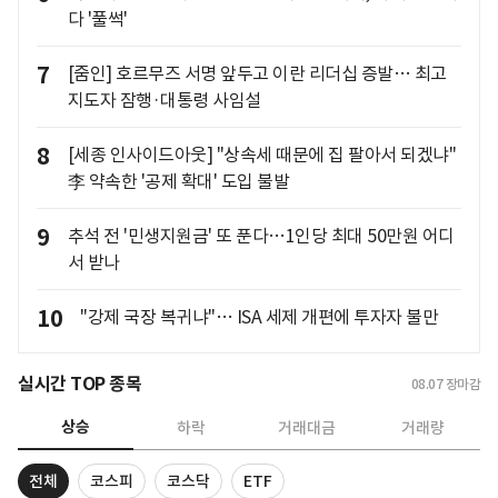
다 '풀썩'
7
[줌인] 호르무즈 서명 앞두고 이란 리더십 증발… 최고
지도자 잠행·대통령 사임설
8
[세종 인사이드아웃] "상속세 때문에 집 팔아서 되겠냐"
李 약속한 '공제 확대' 도입 불발
9
추석 전 '민생지원금' 또 푼다…1인당 최대 50만원 어디
서 받나
10
"강제 국장 복귀냐"… ISA 세제 개편에 투자자 불만
실시간 TOP 종목
08.07
장마감
상승
하락
거래대금
거래량
전체
코스피
코스닥
ETF