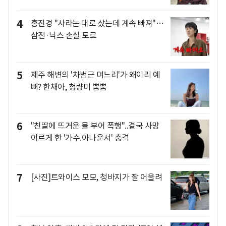
4
홍진경 "사라는 대로 샀는데 계속 빠져"…
삼전·닉스 손실 토로
5
제주 해변의 '차범근 며느리'가 왜이리 예
뻐? 한채아, 청량미 뿜뿜
6
"친딸에 뜨거운 물 부어 폭행"..결국 사망
이르게 한 '가수.아나운서' 충격
7
[사진]트와이스 모모, 청바지가 잘 어울려