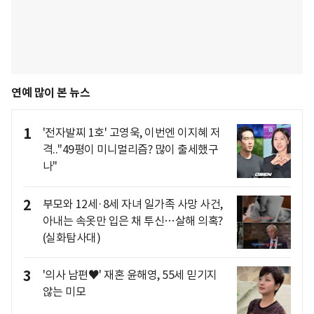
연예 많이 본 뉴스
1
'전자발찌 1호' 고영욱, 이번엔 이지혜 저
격.."49평이 미니멀리즘? 많이 출세했구
나"
2
부모와 12세·8세 자녀 일가족 사망 사건,
아내는 속옷만 입은 채 투신…살해 의혹?
(실화탐사대)
3
'의사 남편♥' 재혼 윤해영, 55세 믿기지
않는 미모