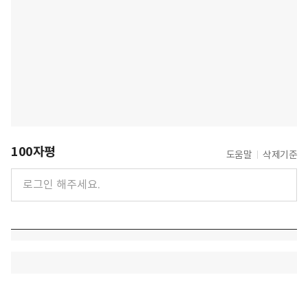
100자평
도움말
삭제기준