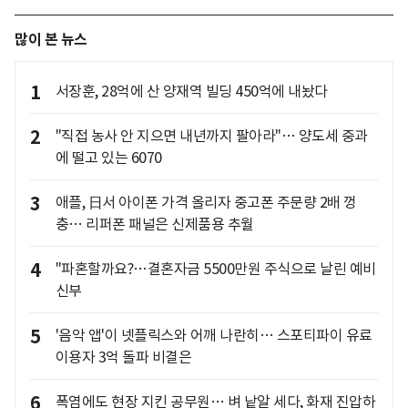
많이 본 뉴스
1
서장훈, 28억에 산 양재역 빌딩 450억에 내놨다
2
"직접 농사 안 지으면 내년까지 팔아라"… 양도세 중과
에 떨고 있는 6070
3
애플, 日서 아이폰 가격 올리자 중고폰 주문량 2배 껑
충… 리퍼폰 패널은 신제품용 추월
4
"파혼할까요?…결혼자금 5500만원 주식으로 날린 예비
신부
5
'음악 앱'이 넷플릭스와 어깨 나란히… 스포티파이 유료
이용자 3억 돌파 비결은
6
폭염에도 현장 지킨 공무원… 벼 낱알 세다, 화재 진압하