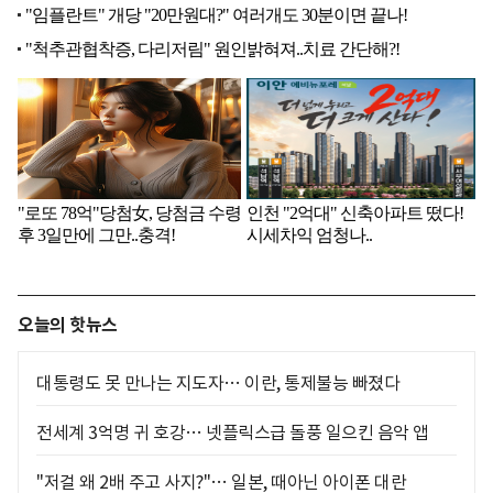
오늘의 핫뉴스
대통령도 못 만나는 지도자… 이란, 통제불능 빠졌다
전세계 3억명 귀 호강… 넷플릭스급 돌풍 일으킨 음악 앱
"저걸 왜 2배 주고 사지?"… 일본, 때아닌 아이폰 대란