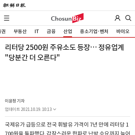
증권
부동산
IT
금융
산업
중소기업·벤처
바이오
리터당 2500원 주유소도 등장… 정유업계
"당분간 더 오른다"
이윤정 기자
업데이트
2021.10.19. 10:13
국제유가 급등으로 전국 휘발유 가격이 7년 만에 리터당 1
700원을 돌파했다. 갑작스러운 한파로 난방 수요까지 늘어