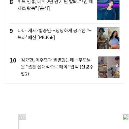
8
휘브 인홍, 데뷔 2년 만에 팀 탈퇴.."7인 체
제로 활동" [공식]
9
나나·제시·황승언…당당하게 공개한 '노
브라' 패션 [PICK★]
10
김요한, 이주연과 결별했는데…부모님
은 "결혼 절대적으로 해야" 압박 (신랑수
업2)