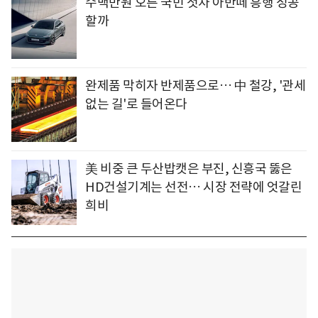
수백만원 오른 국민 첫차 아반떼 흥행 성공
할까
완제품 막히자 반제품으로… 中 철강, '관세
없는 길'로 들어온다
美 비중 큰 두산밥캣은 부진, 신흥국 뚫은
HD건설기계는 선전… 시장 전략에 엇갈린
희비