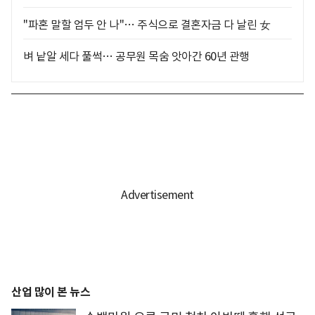
"파혼 말할 엄두 안 나"… 주식으로 결혼자금 다 날린 女
벼 낱알 세다 풀썩… 공무원 목숨 앗아간 60년 관행
산업 많이 본 뉴스