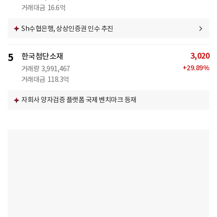
거래대금
16.6억
Sh수협은행, 상상인증권 인수 추진
3,020
5
한국첨단소재
+
29.89
%
거래량
3,991,467
거래대금
118.3억
자회사 양자검증 플랫폼 국제 벤치마크 등재