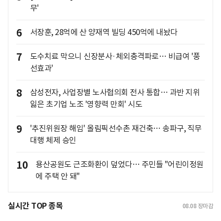
무'
6
서장훈, 28억에 산 양재역 빌딩 450억에 내놨다
7
도수치료 막으니 신장분사·체외충격파로… 비급여 '풍
선효과'
8
삼성전자, 사업장별 노사협의회 전사 통합… 과반 지위
잃은 초기업 노조 '영향력 만회' 시도
9
'추진위원장 해임' 올림픽선수촌 재건축… 송파구, 직무
대행 체제 승인
10
용산공원도 근조화환이 덮었다… 주민들 "어린이정원
에 주택 안 돼"
실시간 TOP 종목
08.08
장마감