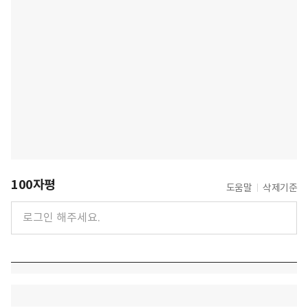
100자평
도움말
삭제기준