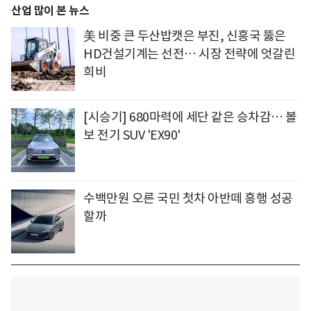
산업 많이 본 뉴스
美 비중 큰 두산밥캣은 부진, 신흥국 뚫은
HD건설기계는 선전… 시장 전략에 엇갈린
희비
[시승기] 680마력에 세단 같은 승차감… 볼
보 전기 SUV 'EX90'
수백만원 오른 국민 첫차 아반떼 흥행 성공
할까