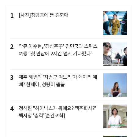
1
[사진]청담동에 뜬 김희애
2
악뮤 이수현, '김성주子' 김민국과 스위스
여행 "첫 만남에 2시간 넘게 기다렸다"
3
제주 해변의 '차범근 며느리'가 왜이리 예
뻐? 한채아, 청량미 뿜뿜
4
정석원 "하이닉스가 뭐예요? 맥주회사?"
백지영 '충격'[순간포착]