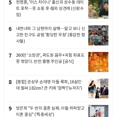
5
천명훈, '미스 차이나' 출신과 성수동 데이
트 포착…옷 쇼핑 후 母와 상견례 (신랑수
업)
6
내연녀와 그 남편까지 살해…알고 보니 신
고한 친구도 공범 '황당한 우정' (용감한 형
사들)
7
260만 '소방관', 곽도원 음주+국힘 좌표도
못 꺾었다..반전 흥행 주인공 [공식]
8
[종합] 권상우 손태영 아들 룩희, 16살인
데 벌써 182cm? 큰 키에 '깜짝'('뉴저지')
9
방은희 "두 번의 결혼 실패..아들 허락받고
이혼 결심" ('특종세상')