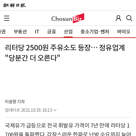
증권
부동산
IT
금융
산업
중소기업·벤처
바이오
리터당 2500원 주유소도 등장… 정유업계
"당분간 더 오른다"
이윤정 기자
업데이트
2021.10.19. 10:13
국제유가 급등으로 전국 휘발유 가격이 7년 만에 리터당 1
700원을 돌파했다. 갑작스러운 한파로 난방 수요까지 늘어