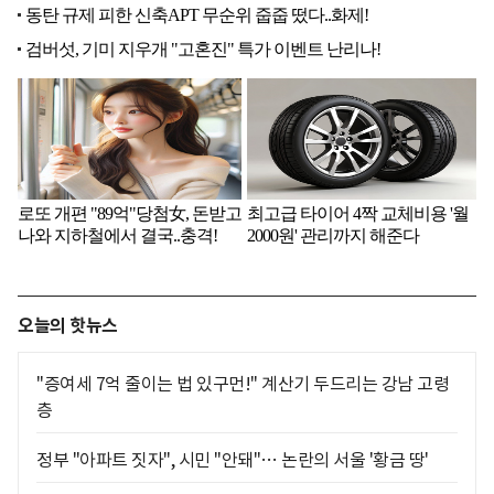
오늘의 핫뉴스
"증여세 7억 줄이는 법 있구먼!" 계산기 두드리는 강남 고령
층
정부 "아파트 짓자", 시민 "안돼"… 논란의 서울 '황금 땅'