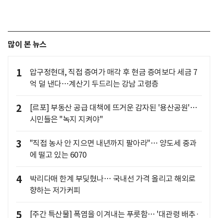
많이 본 뉴스
1
압구정현대, 직접 증여가 매각 후 현금 증여보다 세금 7
억 덜 낸다…계산기 두드리는 강남 고령층
2
[르포] 부동산 공급 대책에 뜨거운 감자된 '용산공원'…
시민들은 "녹지 지켜야"
3
"직접 농사 안 지으면 내년까지 팔아라"… 양도세 중과
에 떨고 있는 6070
4
박리다매 한계 부딪혔나… 국내선 가격 올리고 해외로
향하는 저가커피
5
[주간 특산물] 폭염을 이겨내는 푸릇함… '대관령 배추·