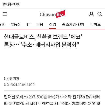
증권
부동산
IT
금융
산업
중소기업·벤처
바이오
현대글로비스, 친환경 브랜드 '에코'
론칭…"수소·배터리사업 본격화"
민서연 기자
입력
2021.10.04. 11:30
현대글로비스
(207,500원 0%)
가 수소와 전기차(EV) 배터
리 등 친환경 신사업 브랜드를 선보인다. 기후변화 대응 및