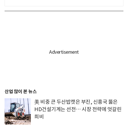
산업 많이 본 뉴스
美 비중 큰 두산밥캣은 부진, 신흥국 뚫은
HD건설기계는 선전… 시장 전략에 엇갈린
희비