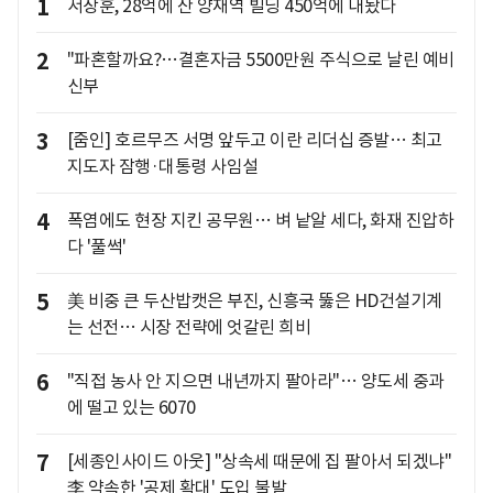
1
서장훈, 28억에 산 양재역 빌딩 450억에 내놨다
2
"파혼할까요?…결혼자금 5500만원 주식으로 날린 예비
신부
3
[줌인] 호르무즈 서명 앞두고 이란 리더십 증발… 최고
지도자 잠행·대통령 사임설
4
폭염에도 현장 지킨 공무원… 벼 낱알 세다, 화재 진압하
다 '풀썩'
5
美 비중 큰 두산밥캣은 부진, 신흥국 뚫은 HD건설기계
는 선전… 시장 전략에 엇갈린 희비
6
"직접 농사 안 지으면 내년까지 팔아라"… 양도세 중과
에 떨고 있는 6070
7
[세종인사이드 아웃] "상속세 때문에 집 팔아서 되겠냐"
李 약속한 '공제 확대' 도입 불발