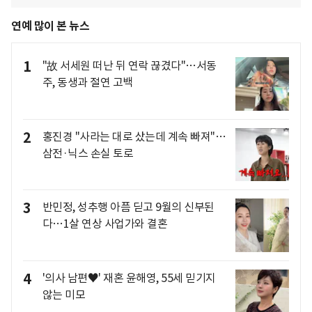
연예 많이 본 뉴스
1
"故 서세원 떠난 뒤 연락 끊겼다"…서동
주, 동생과 절연 고백
2
홍진경 "사라는 대로 샀는데 계속 빠져"…
삼전·닉스 손실 토로
3
반민정, 성추행 아픔 딛고 9월의 신부된
다…1살 연상 사업가와 결혼
4
'의사 남편♥' 재혼 윤해영, 55세 믿기지
않는 미모