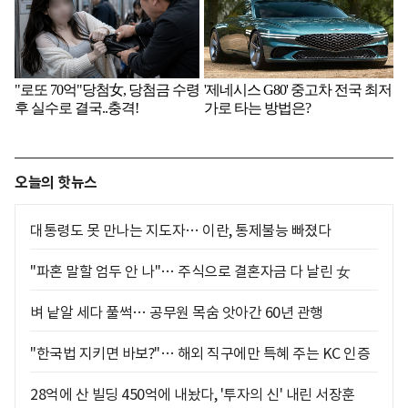
오늘의 핫뉴스
대통령도 못 만나는 지도자… 이란, 통제불능 빠졌다
"파혼 말할 엄두 안 나"… 주식으로 결혼자금 다 날린 女
벼 낱알 세다 풀썩… 공무원 목숨 앗아간 60년 관행
"한국법 지키면 바보?"… 해외 직구에만 특혜 주는 KC 인증
28억에 산 빌딩 450억에 내놨다, '투자의 신' 내린 서장훈