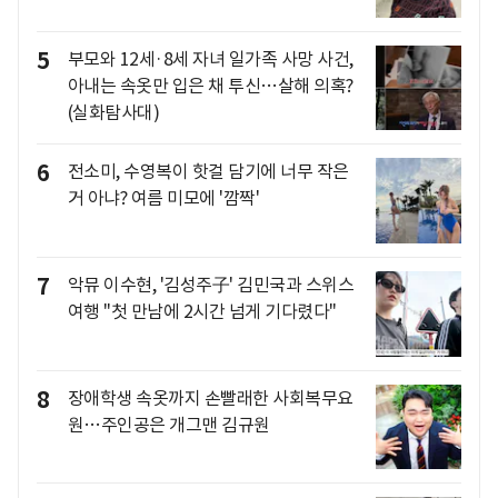
5
부모와 12세·8세 자녀 일가족 사망 사건,
아내는 속옷만 입은 채 투신…살해 의혹?
(실화탐사대)
6
전소미, 수영복이 핫걸 담기에 너무 작은
거 아냐? 여름 미모에 '깜짝'
7
악뮤 이수현, '김성주子' 김민국과 스위스
여행 "첫 만남에 2시간 넘게 기다렸다"
8
장애학생 속옷까지 손빨래한 사회복무요
원…주인공은 개그맨 김규원