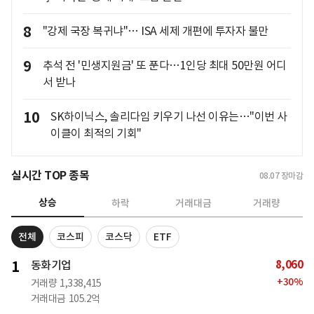
8
"강제 국장 복귀냐"… ISA 세제 개편에 투자자 불만
9
추석 전 '민생지원금' 또 푼다…1인당 최대 50만원 어디
서 받나
10
SK하이닉스, 솔리다임 키우기 나선 이유는…"이번 사
이클이 최적의 기회"
실시간 TOP 종목
08.07
장마감
상승
하락
거래대금
거래량
전체
코스피
코스닥
ETF
8,060
1
동화기업
+
30
%
거래량
1,338,415
거래대금
105.2억