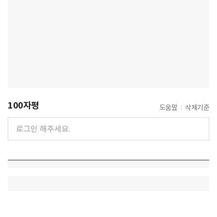
100자평
도움말
삭제기준