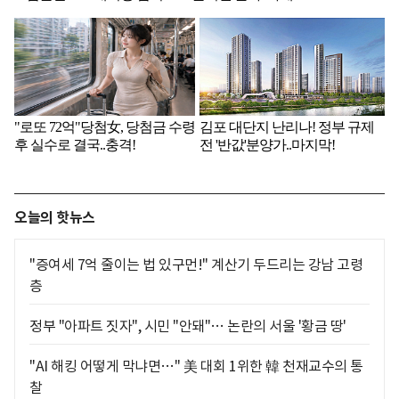
오늘의 핫뉴스
"증여세 7억 줄이는 법 있구먼!" 계산기 두드리는 강남 고령
층
정부 "아파트 짓자", 시민 "안돼"… 논란의 서울 '황금 땅'
"AI 해킹 어떻게 막냐면…" 美 대회 1위한 韓 천재교수의 통
찰