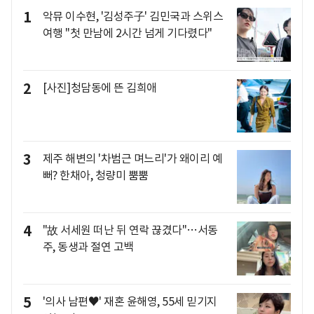
1
악뮤 이수현, '김성주子' 김민국과 스위스
여행 "첫 만남에 2시간 넘게 기다렸다"
2
[사진]청담동에 뜬 김희애
3
제주 해변의 '차범근 며느리'가 왜이리 예
뻐? 한채아, 청량미 뿜뿜
4
"故 서세원 떠난 뒤 연락 끊겼다"…서동
주, 동생과 절연 고백
5
'의사 남편♥' 재혼 윤해영, 55세 믿기지