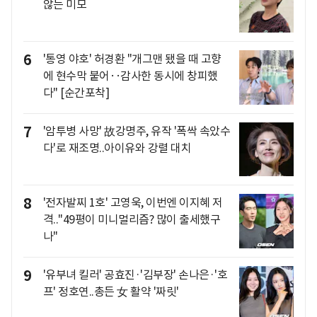
않는 미모
6
'통영 야호' 허경환 "개그맨 됐을 때 고향
에 현수막 붙어‥감사한 동시에 창피했
다" [순간포착]
7
'암투병 사망' 故강명주, 유작 '폭싹 속았수
다'로 재조명..아이유와 강렬 대치
8
'전자발찌 1호' 고영욱, 이번엔 이지혜 저
격.."49평이 미니멀리즘? 많이 출세했구
나"
9
'유부녀 킬러' 공효진·'김부장' 손나은·'호
프' 정호연..총든 女 활약 '짜릿'