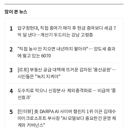
많이 본 뉴스
1
압구정현대, 직접 증여가 매각 후 현금 증여보다 세금 7
억 덜 낸다…계산기 두드리는 강남 고령층
2
"직접 농사 안 지으면 내년까지 팔아라"… 양도세 중과
에 떨고 있는 6070
3
[르포] 부동산 공급 대책에 뜨거운 감자된 '용산공원'…
시민들은 "녹지 지켜야"
4
도수치료 막으니 신장분사·체외충격파로… 비급여 '풍
선효과'
5
[인터뷰] 美 DARPA AI 사이버 챌린지 1위 이끈 김태수
마이크로소프트 부사장 "AI 모델보다 중요한건 운영 체
계와 거버넌스"