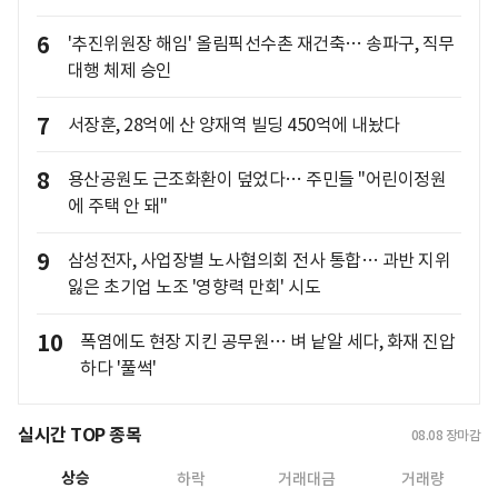
6
'추진위원장 해임' 올림픽선수촌 재건축… 송파구, 직무
대행 체제 승인
7
서장훈, 28억에 산 양재역 빌딩 450억에 내놨다
8
용산공원도 근조화환이 덮었다… 주민들 "어린이정원
에 주택 안 돼"
9
삼성전자, 사업장별 노사협의회 전사 통합… 과반 지위
잃은 초기업 노조 '영향력 만회' 시도
10
폭염에도 현장 지킨 공무원… 벼 낱알 세다, 화재 진압
하다 '풀썩'
실시간 TOP 종목
08.08
장마감
상승
하락
거래대금
거래량