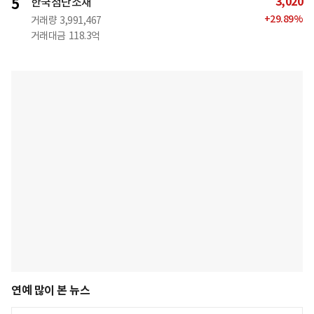
3,020
5
한국첨단소재
+
29.89
%
거래량
3,991,467
거래대금
118.3억
연예 많이 본 뉴스