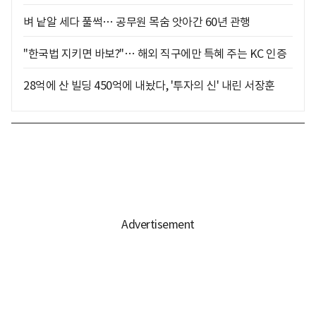
벼 낱알 세다 풀썩… 공무원 목숨 앗아간 60년 관행
"한국법 지키면 바보?"… 해외 직구에만 특혜 주는 KC 인증
28억에 산 빌딩 450억에 내놨다, '투자의 신' 내린 서장훈