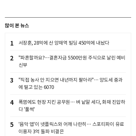
많이 본 뉴스
1
서장훈, 28억에 산 양재역 빌딩 450억에 내놨다
2
"파혼할까요?…결혼자금 5500만원 주식으로 날린 예비
신부
3
"직접 농사 안 지으면 내년까지 팔아라"… 양도세 중과
에 떨고 있는 6070
4
폭염에도 현장 지킨 공무원… 벼 낱알 세다, 화재 진압하
다 '풀썩'
5
'음악 앱'이 넷플릭스와 어깨 나란히… 스포티파이 유료
이용자 3억 돌파 비결은