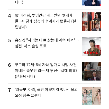
니다)
4
故 이건희, 투명인간 취급받던 셋째아
들…어떻게 삼성의 후계자가 됐을까 (셀
럽병사)
5
홍진경 "사라는 대로 샀는데 계속 빠져"…
삼전·닉스 손실 토로
6
부모와 12세·8세 자녀 일가족 사망 사건,
아내는 속옷만 입은 채 투신…살해 의혹?
(실화탐사대)
7
'려욱♥' 아리, 골반 이렇게 예뻤나…물의
요정 청순 슬렌더