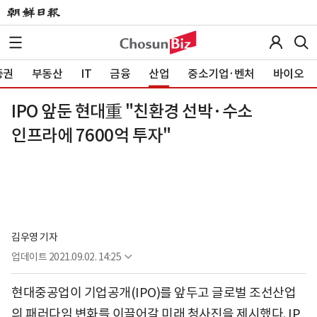
증권
부동산
IT
금융
산업
중소기업·벤처
바이오
IPO 앞둔 현대重 "친환경 선박·수소
인프라에 7600억 투자"
김우영 기자
업데이트
2021.09.02. 14:25
현대중공업이 기업공개(IPO)를 앞두고 글로벌 조선산업
의 패러다임 변화를 이끌어갈 미래 청사진을 제시했다. IP