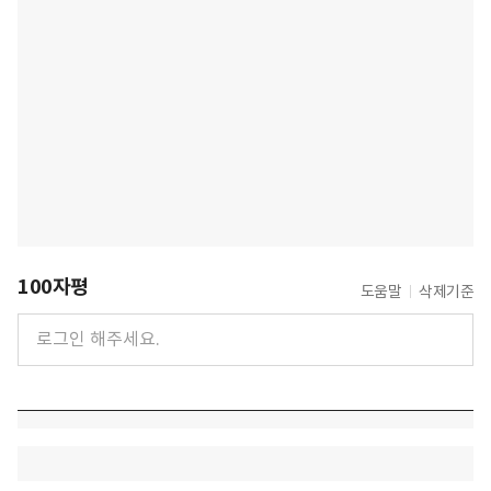
100자평
도움말
삭제기준