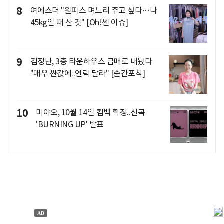
8
여에스더 "원피스 며느리 주고 싶다…나
45kg일 때 산 것" [Oh!쎈 이슈]
9
김정난, 3층 타운하우스 급매로 내놨다
"매우 싼값에..연락 달라" [순간포착]
10
미야오, 10월 14일 컴백 확정..신곡
'BURNING UP' 발표