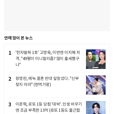
연예 많이 본 뉴스
1
'전자발찌 1호' 고영욱, 이번엔 이지혜 저
격.."49평이 미니멀리즘? 많이 출세했구
나"
2
장영란, 에녹 결혼 반대 앞장섰다.."신부
찾지 마라" (현역가왕)
3
이준혁, 로또 1등 당첨 '대박'..인생 바꾸기
엔 조금 부족한 13억 (로또 1등도 출근합