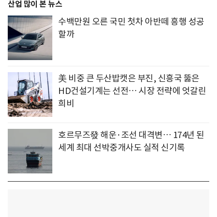
산업 많이 본 뉴스
수백만원 오른 국민 첫차 아반떼 흥행 성공
할까
美 비중 큰 두산밥캣은 부진, 신흥국 뚫은
HD건설기계는 선전… 시장 전략에 엇갈린
희비
호르무즈發 해운·조선 대격변… 174년 된
세계 최대 선박중개사도 실적 신기록