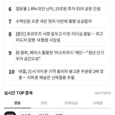
6
점유율 1.6% 대만 난야, 15조원 투자 EUV 공장 건설
7
수백만원 오른 국민 첫차 아반떼 흥행 성공할까
8
[줌인] 호르무즈 서명 앞두고 이란 리더십 증발… 최고
지도자 잠행·대통령 사임설
9
與 황희, 폐버스 활용한 '버스하우스' 제안…"청년 단기
주거 공간으로"
10
애플, 日서 아이폰 가격 올리자 중고폰 주문량 2배 껑
충… 리퍼폰 패널은 신제품용 추월
실시간 TOP 종목
08.07
장마감
상승
하락
거래대금
거래량