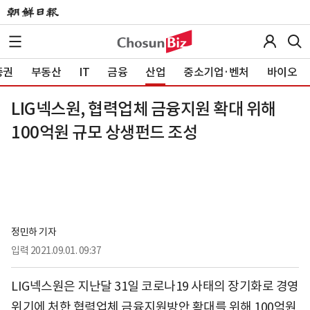
증권
부동산
IT
금융
산업
중소기업·벤처
바이오
LIG넥스원, 협력업체 금융지원 확대 위해
100억원 규모 상생펀드 조성
정민하 기자
입력
2021.09.01. 09:37
LIG넥스원은 지난달 31일 코로나19 사태의 장기화로 경영
위기에 처한 협력업체 금융지원방안 확대를 위해 100억원