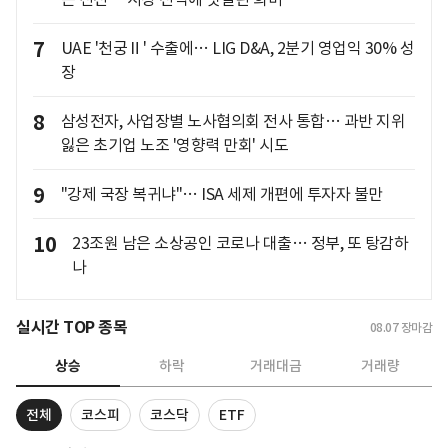
7
UAE '천궁Ⅱ' 수출에… LIG D&A, 2분기 영업익 30% 성
장
8
삼성전자, 사업장별 노사협의회 전사 통합… 과반 지위
잃은 초기업 노조 '영향력 만회' 시도
9
"강제 국장 복귀냐"… ISA 세제 개편에 투자자 불만
10
23조원 남은 소상공인 코로나 대출… 정부, 또 탕감하
나
실시간 TOP 종목
08.07
장마감
상승
하락
거래대금
거래량
전체
코스피
코스닥
ETF