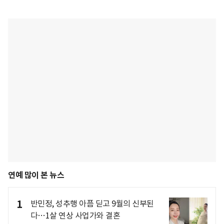
연예 많이 본 뉴스
1
반민정, 성추행 아픔 딛고 9월의 신부된
다…1살 연상 사업가와 결혼