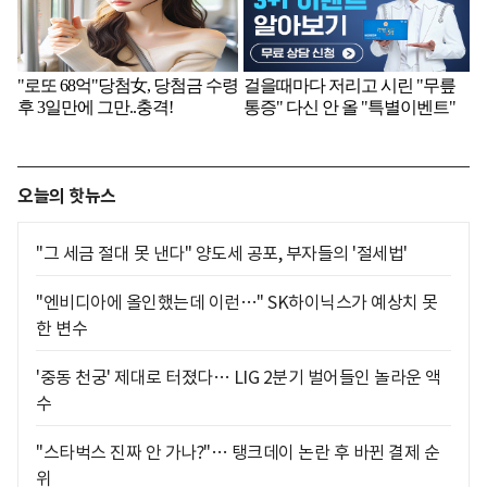
오늘의 핫뉴스
"그 세금 절대 못 낸다" 양도세 공포, 부자들의 '절세법'
"엔비디아에 올인했는데 이런…" SK하이닉스가 예상치 못
한 변수
'중동 천궁' 제대로 터졌다… LIG 2분기 벌어들인 놀라운 액
수
"스타벅스 진짜 안 가나?"… 탱크데이 논란 후 바뀐 결제 순
위