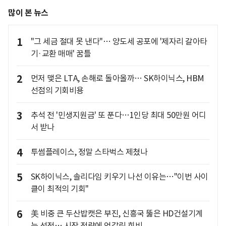
많이 본 뉴스
1
"그 세금 절대 못 낸다"… 양도세 공포에 '제자리 갈아타
기·교환 매매' 꿈틀
2
먼저 맺은 LTA, 손해로 돌아올까… SK하이닉스, HBM
선점의 기회비용
3
추석 전 '민생지원금' 또 푼다…1인당 최대 50만원 어디
서 받나
4
투썸플레이스, 정말 스타벅스 제쳤나
5
SK하이닉스, 솔리다임 키우기 나선 이유는…"이번 사이
클이 최적의 기회"
6
美 비중 큰 두산밥캣은 부진, 신흥국 뚫은 HD건설기계
는 선전… 시장 전략에 엇갈린 희비