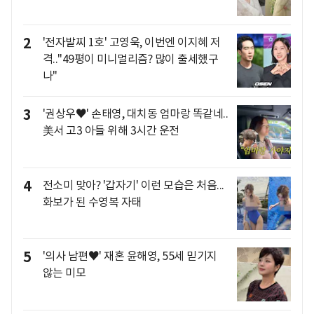
2
'전자발찌 1호' 고영욱, 이번엔 이지혜 저
격.."49평이 미니멀리즘? 많이 출세했구
나"
3
'권상우♥' 손태영, 대치동 엄마랑 똑같네..
美서 고3 아들 위해 3시간 운전
4
전소미 맞아? '갑자기' 이런 모습은 처음...
화보가 된 수영복 자태
5
'의사 남편♥' 재혼 윤해영, 55세 믿기지
않는 미모