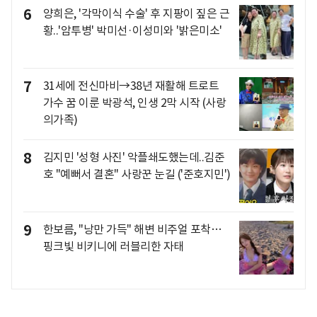
6
양희은, '각막이식 수술' 후 지팡이 짚은 근
황..'암투병' 박미선·이성미와 '밝은미소'
7
31세에 전신마비→38년 재활해 트로트
가수 꿈 이룬 박광석, 인생 2막 시작 (사랑
의가족)
8
김지민 '성형 사진' 악플쇄도했는데..김준
호 "예뻐서 결혼" 사랑꾼 눈길 ('준호지민')
9
한보름, "낭만 가득" 해변 비주얼 포착…
핑크빛 비키니에 러블리한 자태