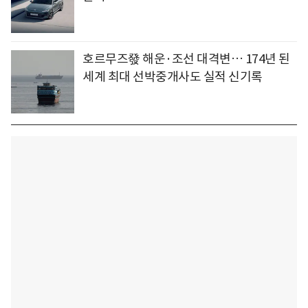
호르무즈發 해운·조선 대격변… 174년 된
세계 최대 선박중개사도 실적 신기록