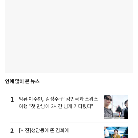
연예 많이 본 뉴스
1
악뮤 이수현, '김성주子' 김민국과 스위스
여행 "첫 만남에 2시간 넘게 기다렸다"
2
[사진]청담동에 뜬 김희애