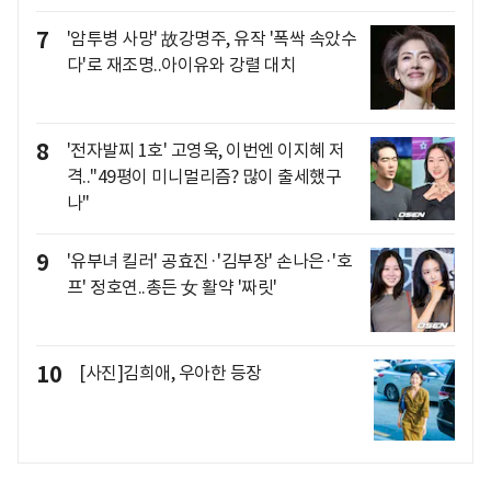
7
'암투병 사망' 故강명주, 유작 '폭싹 속았수
다'로 재조명..아이유와 강렬 대치
8
'전자발찌 1호' 고영욱, 이번엔 이지혜 저
격.."49평이 미니멀리즘? 많이 출세했구
나"
9
'유부녀 킬러' 공효진·'김부장' 손나은·'호
프' 정호연..총든 女 활약 '짜릿'
10
[사진]김희애, 우아한 등장