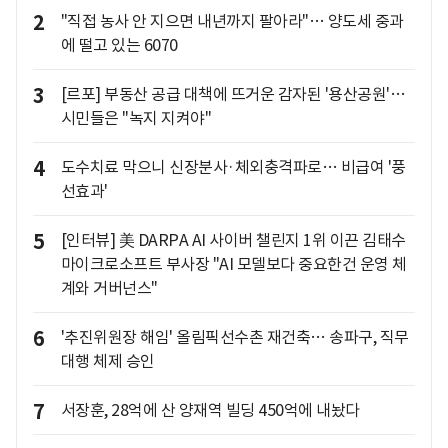
2
"직접 농사 안 지으면 내년까지 팔아라"… 양도세 중과
에 떨고 있는 6070
3
[르포] 부동산 공급 대책에 뜨거운 감자된 '용산공원'…
시민들은 "녹지 지켜야"
4
도수치료 막으니 신장분사·체외충격파로… 비급여 '풍
선효과'
5
[인터뷰] 美 DARPA AI 사이버 챌린지 1위 이끈 김태수
마이크로소프트 부사장 "AI 모델보다 중요한건 운영 체
계와 거버넌스"
6
'추진위원장 해임' 올림픽선수촌 재건축… 송파구, 직무
대행 체제 승인
7
서장훈, 28억에 산 양재역 빌딩 450억에 내놨다