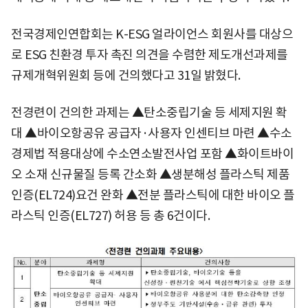
전국경제인연합회는 K-ESG 얼라이언스 회원사를 대상으
로 ESG 친환경 투자 촉진 의견을 수렴한 제도개선과제를
규제개혁위원회 등에 건의했다고 31일 밝혔다.
전경련이 건의한 과제는 ▲탄소중립기술 등 세제지원 확
대 ▲바이오항공유 공급자·사용자 인센티브 마련 ▲수소
경제법 적용대상에 수소연소발전사업 포함 ▲화이트바이
오 소재 신규물질 등록 간소화 ▲생분해성 플라스틱 제품
인증(EL724)요건 완화 ▲전분 플라스틱에 대한 바이오 플
라스틱 인증(EL727) 허용 등 총 6건이다.