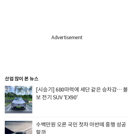
산업 많이 본 뉴스
[시승기] 680마력에 세단 같은 승차감… 볼
보 전기 SUV 'EX90'
수백만원 오른 국민 첫차 아반떼 흥행 성공
할까