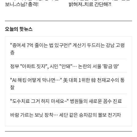
오늘의 핫뉴스
"증여세 7억 줄이는 법 있구먼!" 계산기 두드리는 강남 고령
층
정부 "아파트 짓자", 시민 "안돼"… 논란의 서울 '황금 땅'
"AI 해킹 어떻게 막냐면…" 美 대회 1위한 韓 천재교수의 통
찰
"도수치료 그거 하지 마세요~" 병원들의 새로운 꼼수 진료
바람 가르는 보닛 장착… 세단 같은 승차감의 볼보 전기차