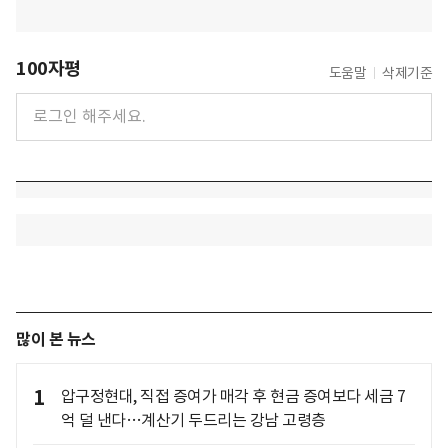
100자평
도움말
삭제기준
많이 본 뉴스
1
압구정현대, 직접 증여가 매각 후 현금 증여보다 세금 7
억 덜 낸다…계산기 두드리는 강남 고령층