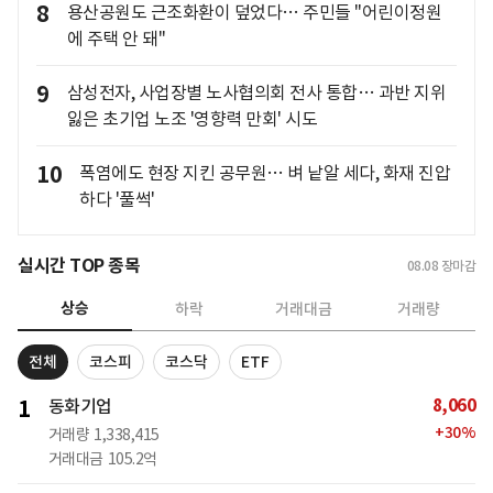
8
용산공원도 근조화환이 덮었다… 주민들 "어린이정원
에 주택 안 돼"
9
삼성전자, 사업장별 노사협의회 전사 통합… 과반 지위
잃은 초기업 노조 '영향력 만회' 시도
10
폭염에도 현장 지킨 공무원… 벼 낱알 세다, 화재 진압
하다 '풀썩'
실시간 TOP 종목
08.08
장마감
상승
하락
거래대금
거래량
전체
코스피
코스닥
ETF
8,060
1
동화기업
+
30
%
거래량
1,338,415
거래대금
105.2억