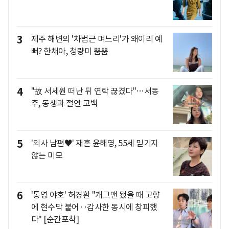
3
제주 해변의 '차범근 며느리'가 왜이리 예
뻐? 한채아, 청량미 뿜뿜
4
"故 서세원 떠난 뒤 연락 끊겼다"…서동
주, 동생과 절연 고백
5
'의사 남편♥' 재혼 윤해영, 55세 믿기지
않는 미모
6
'통영 야호' 허경환 "개그맨 됐을 때 고향
에 현수막 붙어‥감사한 동시에 창피했
다" [순간포착]