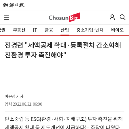
증권
부동산
IT
금융
산업
중소기업·벤처
바이오
전경련 "세액공제 확대·등록절차 간소화해
친환경 투자 촉진해야"
이윤정 기자
입력
2021.08.31. 06:00
탄소중립 등 ESG(환경·사회·지배구조) 투자 촉진을 위해
세액공제 확대 등 제도개선이 시급하다는 주장이 나왔다.