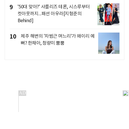
9
'50대 맞아?' 샤를리즈 테론, 시스루부터
컷아웃까지...패션 아우라[지형준의
Behind]
10
제주 해변의 '차범근 며느리'가 왜이리 예
뻐? 한채아, 청량미 뿜뿜
개인정보처리방침
앱설치(Android)
본 사이트의 주가 시세정보는 정보 제공 목적이며, 오류가