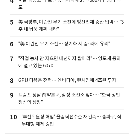
4
서울 영등포·구로 준공업지역에 2만7000가구 공급 속
도
5
美 국방부, 이란전 무기 소진에 방산업체 증산 압박… "3
주 내 납품 계획 내라"
6
"美 이란전 무기 소진… 장기화 시 중·러에 유리"
7
"직접 농사 안 지으면 내년까지 팔아라"… 양도세 중과
에 떨고 있는 6070
8
GPU 다음은 전력… 엔비디아, 랜시엄에 4조원 투자
9
트럼프 장남 前약혼녀, 삼성 조선소 찾아… "한국 장인
정신의 상징"
10
'추진위원장 해임' 올림픽선수촌 재건축… 송파구, 직
무대행 체제 승인