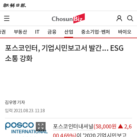
증권
부동산
IT
금융
산업
중소기업·벤처
바이오
포스코인터, 기업시민보고서 발간... ESG
소통 강화
김우영 기자
입력
2021.08.23. 11:18
포스코인터내셔널
(58,000원 ▲ 2,6
00 4.69%)
이 '2020 기업시민보고