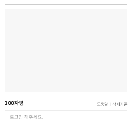
100자평
도움말
삭제기준