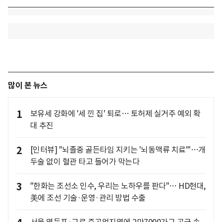
많이 본 뉴스
1
보유세 강화에 '세 낀 집' 퇴로… 토허제 실거주 예외 확
대 추진
2
[인터뷰] "뇌졸중 골든타임 지키는 '뇌동맥류 치료'"…개
두술 없이 혈관 타고 들어가 막는다
3
"한화는 조선소 인수, 우리는 노하우를 판다"… HD현대,
美에 조선 기술·운영·관리 방법 수출