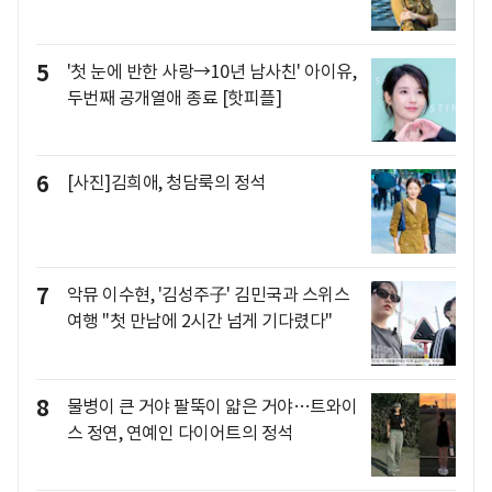
5
'첫 눈에 반한 사랑→10년 남사친' 아이유,
두번째 공개열애 종료 [핫피플]
6
[사진]김희애, 청담룩의 정석
7
악뮤 이수현, '김성주子' 김민국과 스위스
여행 "첫 만남에 2시간 넘게 기다렸다"
8
물병이 큰 거야 팔뚝이 얇은 거야…트와이
스 정연, 연예인 다이어트의 정석