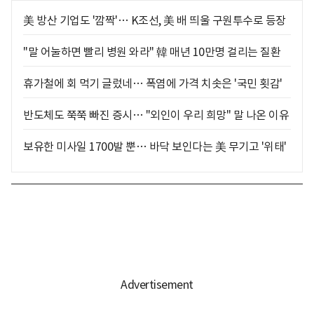
美 방산 기업도 '깜짝'… K조선, 美 배 띄울 구원투수로 등장
"말 어눌하면 빨리 병원 와라" 韓 매년 10만명 걸리는 질환
휴가철에 회 먹기 글렀네… 폭염에 가격 치솟은 '국민 횟감'
반도체도 쭉쭉 빠진 증시… "외인이 우리 희망" 말 나온 이유
보유한 미사일 1700발 뿐… 바닥 보인다는 美 무기고 '위태'