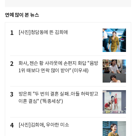
연예 많이 본 뉴스
1
[사진]청담동에 뜬 김희애
2
화사, 젠슨 황 샤라웃에 손편지 화답 "음방
1위 때보다 연락 많이 받아" (미우새)
3
방은희 "두 번의 결혼 실패..아들 허락받고
이혼 결심" ('특종세상')
4
[사진]김희애, 우아한 미소