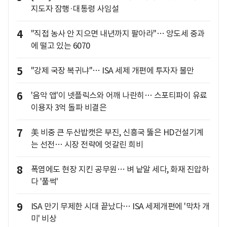
지도자 잠행·대통령 사임설
4
"직접 농사 안 지으면 내년까지 팔아라"… 양도세 중과
에 떨고 있는 6070
5
"강제 국장 복귀냐"… ISA 세제 개편에 투자자 불만
6
'음악 앱'이 넷플릭스와 어깨 나란히… 스포티파이 유료
이용자 3억 돌파 비결은
7
美 비중 큰 두산밥캣은 부진, 신흥국 뚫은 HD건설기계
는 선전… 시장 전략에 엇갈린 희비
8
폭염에도 현장 지킨 공무원… 벼 낱알 세다, 화재 진압하
다 '풀썩'
9
ISA 만기 무제한 시대 끝났다… ISA 세제개편에 '막차 개
미' 비상