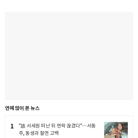
연예 많이 본 뉴스
1
"故 서세원 떠난 뒤 연락 끊겼다"…서동
주, 동생과 절연 고백