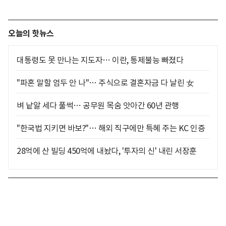
오늘의 핫뉴스
대통령도 못 만나는 지도자… 이란, 통제불능 빠졌다
"파혼 말할 엄두 안 나"… 주식으로 결혼자금 다 날린 女
벼 낱알 세다 풀썩… 공무원 목숨 앗아간 60년 관행
"한국법 지키면 바보?"… 해외 직구에만 특혜 주는 KC 인증
28억에 산 빌딩 450억에 내놨다, '투자의 신' 내린 서장훈