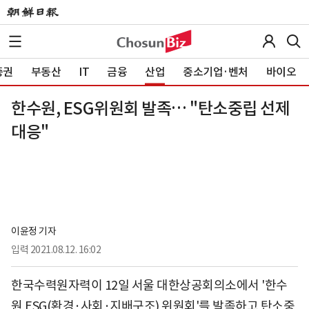
증권
부동산
IT
금융
산업
중소기업·벤처
바이오
한수원, ESG위원회 발족… "탄소중립 선제
대응"
이윤정 기자
입력
2021.08.12. 16:02
한국수력원자력이 12일 서울 대한상공회의소에서 '한수
원 ESG(환경·사회·지배구조) 위원회'를 발족하고 탄소중