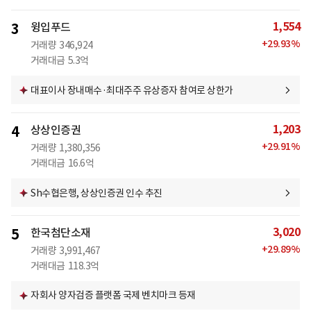
1,554
3
윙입푸드
+
29.93
%
거래량
346,924
거래대금
5.3억
대표이사 장내매수·최대주주 유상증자 참여로 상한가
1,203
4
상상인증권
+
29.91
%
거래량
1,380,356
거래대금
16.6억
Sh수협은행, 상상인증권 인수 추진
3,020
5
한국첨단소재
+
29.89
%
거래량
3,991,467
거래대금
118.3억
자회사 양자검증 플랫폼 국제 벤치마크 등재