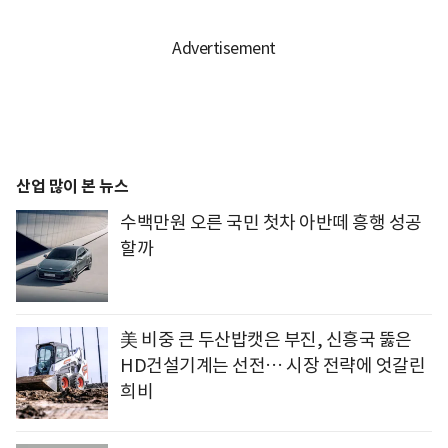
산업 많이 본 뉴스
수백만원 오른 국민 첫차 아반떼 흥행 성공
할까
美 비중 큰 두산밥캣은 부진, 신흥국 뚫은
HD건설기계는 선전… 시장 전략에 엇갈린
희비