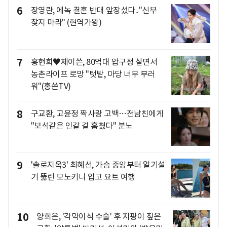
6
장영란, 에녹 결혼 반대 앞장섰다.."신부
찾지 마라" (현역가왕)
7
홍현희♥제이쓴, 80억대 압구정 살면서
농촌라이프 로망 "텃밭, 마당 너무 부러
워"(홍쓴TV)
8
구교환, 고윤정 짝사랑 고백…전남친에게
"보석같은 인갈 걸 훔쳤다" 분노
9
'솔로지옥3' 최혜선, 가슴 중앙부터 얼기설
기 뚫린 모노키니 입고 요트 여행
10
양희은, '각막이식 수술' 후 지팡이 짚은