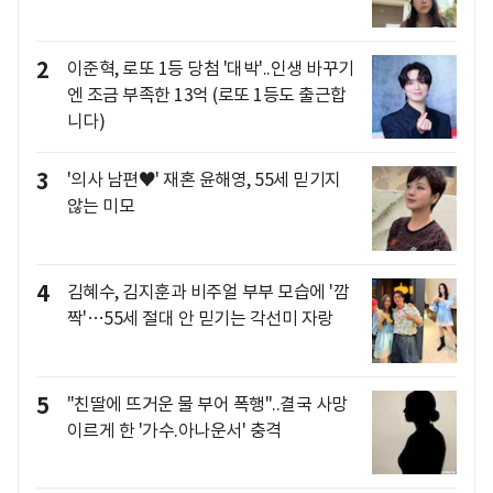
2
이준혁, 로또 1등 당첨 '대박'..인생 바꾸기
엔 조금 부족한 13억 (로또 1등도 출근합
니다)
3
'의사 남편♥' 재혼 윤해영, 55세 믿기지
않는 미모
4
김혜수, 김지훈과 비주얼 부부 모습에 '깜
짝'…55세 절대 안 믿기는 각선미 자랑
5
"친딸에 뜨거운 물 부어 폭행"..결국 사망
이르게 한 '가수.아나운서' 충격