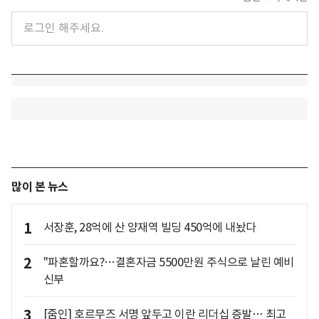
많이 본 뉴스
1
서장훈, 28억에 산 양재역 빌딩 450억에 내놨다
2
"파혼할까요?…결혼자금 5500만원 주식으로 날린 예비
신부
3
[줌인] 호르무즈 서명 앞두고 이란 리더십 증발… 최고