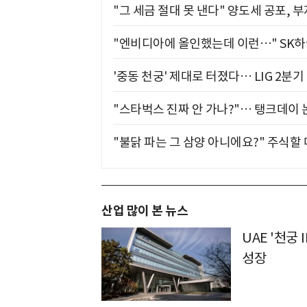
"그 세금 절대 못 낸다" 양도세 공포, 
"엔비디아에 올인했는데 이런…" SK
'중동 천궁' 제대로 터졌다… LIG 2분
"스타벅스 진짜 안 가나?"… 탱크데이 
"불닭 파는 그 삼양 아니에요?" 주식할
산업 많이 본 뉴스
UAE '천궁Ⅱ
성장