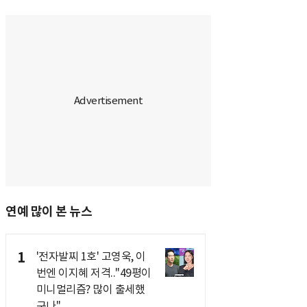
연예 많이 본 뉴스
1
'전자발찌 1호' 고영욱, 이
번엔 이지혜 저격.."49평이
미니멀리즘? 많이 출세했
구나"