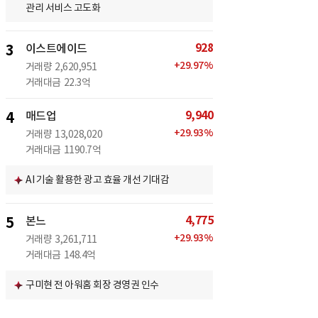
관리 서비스 고도화
928
3
이스트에이드
+
29.97
%
거래량
2,620,951
거래대금
22.3억
9,940
4
매드업
+
29.93
%
거래량
13,028,020
거래대금
1190.7억
AI 기술 활용한 광고 효율 개선 기대감
4,775
5
본느
+
29.93
%
거래량
3,261,711
거래대금
148.4억
구미현 전 아워홈 회장 경영권 인수