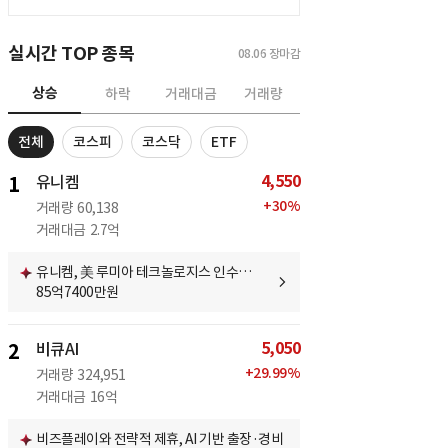
실시간 TOP 종목
08.06
장마감
상승
하락
거래대금
거래량
전체
코스피
코스닥
ETF
4,550
1
유니켐
+
30
%
거래량
60,138
거래대금
2.7억
유니켐, 美 루미아 테크놀로지스 인수…
85억7400만원
5,050
2
비큐AI
+
29.99
%
거래량
324,951
거래대금
16억
비즈플레이와 전략적 제휴, AI 기반 출장·경비