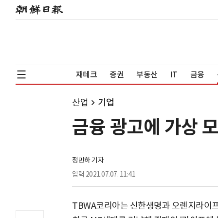
재테크
증권
부동산
IT
금융
산업
기업
금융 광고에 가상 
정민하 기자
입력
2021.07.07. 11:41
TBWA코리아는 신한생명과 오렌지라이프