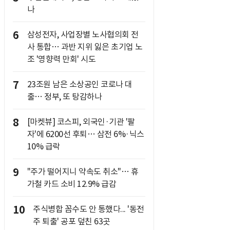
나
6
삼성전자, 사업장별 노사협의회 전
사 통합… 과반 지위 잃은 초기업 노
조 '영향력 만회' 시도
7
23조원 남은 소상공인 코로나 대
출… 정부, 또 탕감하나
8
[마켓뷰] 코스피, 외국인·기관 '팔
자'에 6200선 후퇴… 삼전 6%·닉스
10% 급락
9
"주가 떨어지니 약속도 취소"… 휴
가철 카드 소비 12.9% 급감
10
주식병합 꼼수도 안 통했다... '동전
주 퇴출' 공포 덮친 63곳