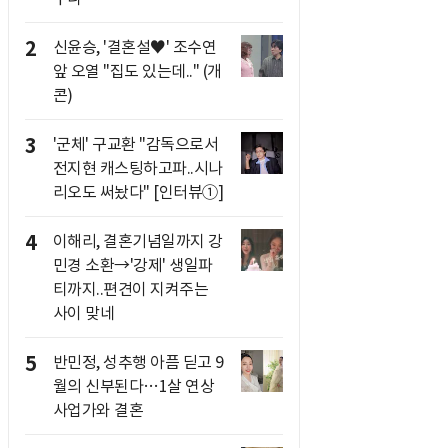
2
신윤승, '결혼설♥' 조수연
앞 오열 "집도 있는데.." (개
콘)
3
'군체' 구교환 "감독으로서
전지현 캐스팅하고파..시나
리오도 써놨다" [인터뷰①]
4
이해리, 결혼기념일까지 강
민경 소환→'강제' 생일파
티까지..편견이 지켜주는
사이 맞네
5
반민정, 성추행 아픔 딛고 9
월의 신부된다…1살 연상
사업가와 결혼