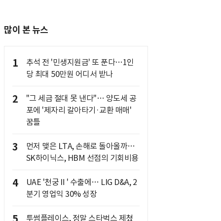
많이 본 뉴스
1
추석 전 '민생지원금' 또 푼다…1인
당 최대 50만원 어디서 받나
2
"그 세금 절대 못 낸다"… 양도세 공
포에 '제자리 갈아타기·교환 매매'
꿈틀
3
먼저 맺은 LTA, 손해로 돌아올까…
SK하이닉스, HBM 선점의 기회비용
4
UAE '천궁Ⅱ' 수출에… LIG D&A, 2
분기 영업익 30% 성장
5
투썸플레이스, 정말 스타벅스 제쳤