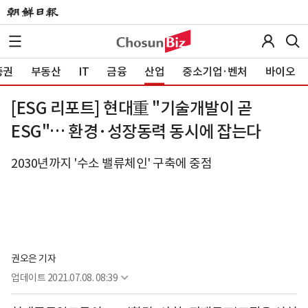
증권
부동산
IT
금융
산업
중소기업·벤처
바이오
[ESG 리포트] 현대重 "기술개발이 곧
ESG"… 환경·성장동력 동시에 잡는다
2030년까지 '수소 밸류체인' 구축에 중점
권오은 기자
업데이트
2021.07.08. 08:39