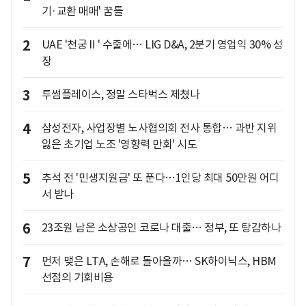
기·교환 매매' 꿈틀
2
UAE '천궁Ⅱ' 수출에… LIG D&A, 2분기 영업익 30% 성
장
3
투썸플레이스, 정말 스타벅스 제쳤나
4
삼성전자, 사업장별 노사협의회 전사 통합… 과반 지위
잃은 초기업 노조 '영향력 만회' 시도
5
추석 전 '민생지원금' 또 푼다…1인당 최대 50만원 어디
서 받나
6
23조원 남은 소상공인 코로나 대출… 정부, 또 탕감하나
7
먼저 맺은 LTA, 손해로 돌아올까… SK하이닉스, HBM
선점의 기회비용