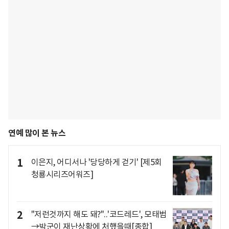
연예 많이 본 뉴스
1
이은지, 어디서나 '당당하게 걷기' [제5회
청룡시리즈어워즈]
2
"저런것까지 해도 돼?"..'코드레드', 모태범
→박군이 재난상황에 처했을때[종합]