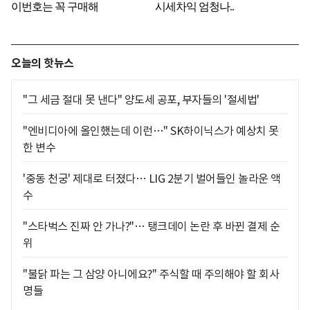
오늘의 핫뉴스
"그 세금 절대 못 낸다" 양도세 공포, 부자들의 '절세법'
"엔비디아에 올인했는데 이런…" SK하이닉스가 예상치 못
한 변수
'중동 천궁' 제대로 터졌다… LIG 2분기 벌어들인 놀라운 액
수
"스타벅스 진짜 안 가나?"… 탱크데이 논란 후 바뀐 결제 순
위
"불닭 파는 그 삼양 아니에요?" 주식할 때 주의해야 할 회사
명들