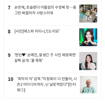
7
손연재, 초슬렌더 아들맘의 수영복 핏…동
그란 배꼽마저 사랑스러워
8
[사진]에스파 카리나,'CG 미모'
9
'현빈♥' 손예진, 잘생긴 子 사진 배경화면
살짝 공개..'꿀 뚝뚝'
10
'최악의 악' 감독 "지창욱이 다 만들어, 시
즌2 아이디어까지..난 날로먹었다"[인터
뷰①]