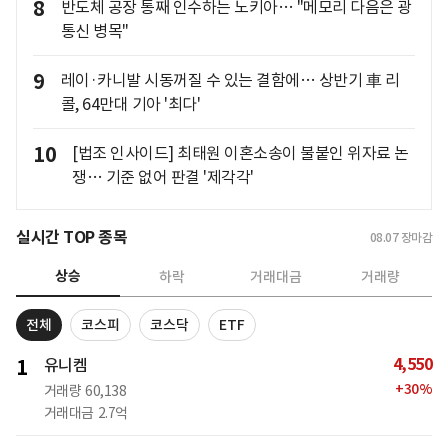
8
반도체 공장 통째 인수하는 노키아… "메모리 다음은 광
통신 병목"
9
레이·카니발 시동꺼질 수 있는 결함에… 상반기 車 리
콜, 64만대 기아 '최다'
10
[법조 인사이드] 최태원 이혼소송이 불붙인 위자료 논
쟁… 기준 없어 판결 '제각각'
실시간 TOP 종목
08.07
장마감
상승
하락
거래대금
거래량
전체
코스피
코스닥
ETF
4,550
1
유니켐
+
30
%
거래량
60,138
거래대금
2.7억