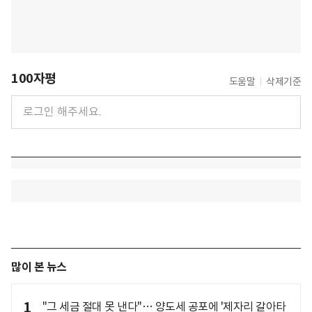
100자평
도움말
삭제기준
많이 본 뉴스
1
"그 세금 절대 못 낸다"… 양도세 공포에 '제자리 갈아타