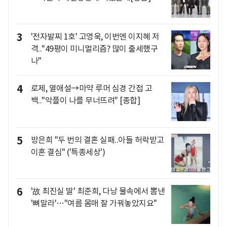
3
'전자발찌 1호' 고영욱, 이번엔 이지혜 저
격.."49평이 미니멀리즘? 많이 출세했구
나"
4
로제, 열애설→마약 루머 심경 간접 고
백.."악플이 나를 무너뜨려" [종합]
5
방은희 "두 번의 결혼 실패..아들 허락받고
이혼 결심" ('특종세상')
6
'故 최진실 딸' 최준희, 다낭 물속에서 뽐낸
'뼈말라'…"여름 몸매 잘 가꿔놓았지요"