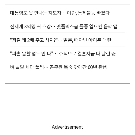
대통령도 못 만나는 지도자… 이란, 통제불능 빠졌다
전세계 3억명 귀 호강… 넷플릭스급 돌풍 일으킨 음악 앱
"저걸 왜 2배 주고 사지?"… 일본, 때아닌 아이폰 대란
"파혼 말할 엄두 안 나"… 주식으로 결혼자금 다 날린 女
벼 낱알 세다 풀썩… 공무원 목숨 앗아간 60년 관행