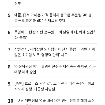
신부
5
애플, 日서 아이폰 가격 올리자 중고폰 주문량 2배 껑
충… 리퍼폰 패널은 신제품용 추월
6
폭염에도 현장 지킨 공무원… 벼 낱알 세다, 화재 진압하
다 '풀썩'
7
삼성전자, 사업장별 노사협의회 전사 통합… 과반 지위
잃은 초기업 노조 '영향력 만회' 시도
8
'추진위원장 해임' 올림픽선수촌 재건축… 송파구, 직무
대행 체제 승인
9
[줌인] 호르무즈 서명 앞두고 이란 리더십 증발… 최고
지도자 잠행·대통령 사임설
10
쿠팡 개인정보 유출 배상 10만원… 전체 피해자 보상