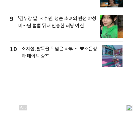
9
'김부장 딸' 서수민, 청순 소녀의 반전 야성
미…땀 뻘뻘 뒤태 인증한 러닝 여신
10
소지섭, 팔뚝을 뒤덮은 타투…"♥조은정
과 데이트 중?"
개인정보처리방침
앱설치(Android)