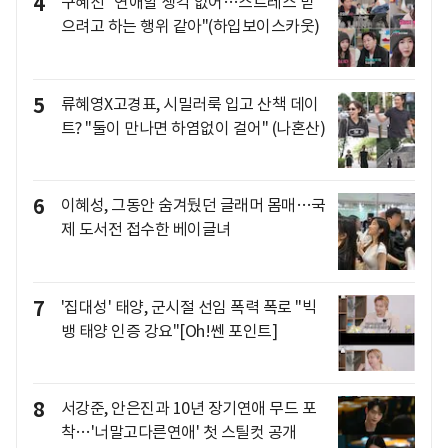
4
구혜선 "연애할 생각 없어…스트레스 받
으려고 하는 행위 같아"(하입보이스카웃)
5
류혜영X고경표, 시밀러룩 입고 산책 데이
트? "둘이 만나면 하염없이 걸어" (나혼산)
6
이혜성, 그동안 숨겨뒀던 글래머 몸매…국
제 도서전 접수한 베이글녀
7
'집대성' 태양, 군시절 선임 폭력 폭로 "빅
뱅 태양 인증 강요"[Oh!쎈 포인트]
8
서강준, 안은진과 10년 장기연애 무드 포
착…'너말고다른연애' 첫 스틸컷 공개