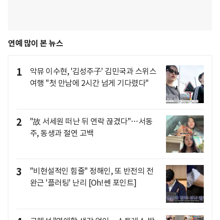
연예 많이 본 뉴스
1
악뮤 이수현, '김성주子' 김민국과 스위스
여행 "첫 만남에 2시간 넘게 기다렸다"
2
"故 서세원 떠난 뒤 연락 끊겼다"…서동
주, 동생과 절연 고백
3
"비현설적인 힘줄" 정해인, 또 반전의 전
완근 '플러팅' 난리 [Oh!쎈 포인트]