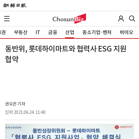
증권
부동산
IT
금융
산업
중소기업·벤처
바이오
동반위, 롯데하이마트와 협력사 ESG 지원
협약
권오은 기자
입력
2021.06.24. 11:40