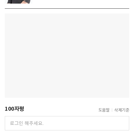
100자평
도움말
삭제기준