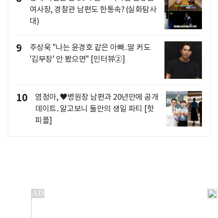
여사장, 경찰관 남편도 한통속? (실화탐사
대)
9
주상욱 "나는 윤경호 같은 아빠..딸 커도
'김부장' 안 봤으면" [인터뷰②]
10
염정아, ♥병원장 남편과 20년만에 공개
데이트..알고보니 둘만의 생일 파티 [핫
피플]