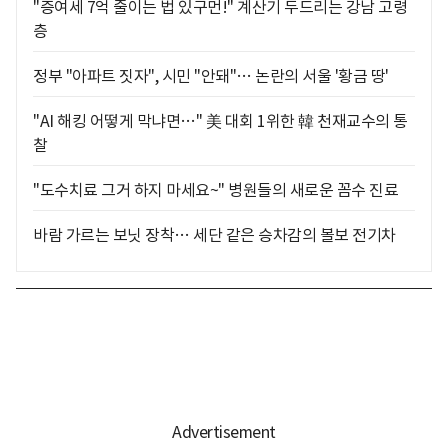
"증여세 7억 줄이는 법 있구먼!" 계산기 두드리는 강남 고령
층
정부 "아파트 짓자", 시민 "안돼"… 논란의 서울 '황금 땅'
"AI 해킹 어떻게 막냐면…" 美 대회 1위한 韓 천재교수의 통
찰
"도수치료 그거 하지 마세요~" 병원들의 새로운 꼼수 진료
바람 가르는 보닛 장착… 세단 같은 승차감의 볼보 전기차