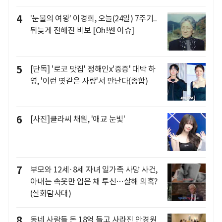
4
'눈물의 여왕' 이경희, 오늘(24일) 7주기..
뒤늦게 전해진 비보 [Oh!쎈 이슈]
5
[단독] '로코 맛집' 정해인x'중증' 대박 하
영, '이런 엿같은 사랑'서 만난다(종합)
6
[사진]클라씨 채원, '애교 눈빛'
7
부모와 12세·8세 자녀 일가족 사망 사건,
아내는 속옷만 입은 채 투신…살해 의혹?
(실화탐사대)
8
동네 사람들 돈 18억 들고 사라진 안경원