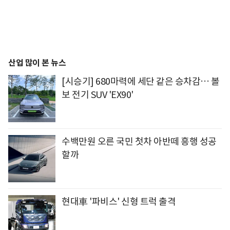
산업 많이 본 뉴스
[시승기] 680마력에 세단 같은 승차감… 볼
보 전기 SUV 'EX90'
수백만원 오른 국민 첫차 아반떼 흥행 성공
할까
현대車 '파비스' 신형 트럭 출격