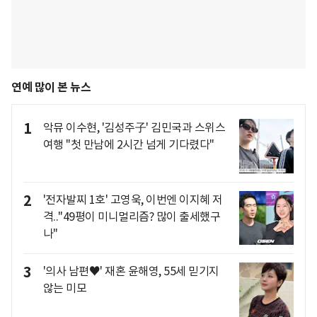
연예 많이 본 뉴스
1
악뮤 이수현, '김성주子' 김민국과 스위스
여행 "첫 만남에 2시간 넘게 기다렸다"
2
'전자발찌 1호' 고영욱, 이번엔 이지혜 저
격.."49평이 미니멀리즘? 많이 출세했구
나"
3
'의사 남편♥' 재혼 윤해영, 55세 믿기지
않는 미모