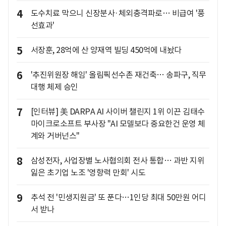
4
도수치료 막으니 신장분사·체외충격파로… 비급여 '풍
선효과'
5
서장훈, 28억에 산 양재역 빌딩 450억에 내놨다
6
'추진위원장 해임' 올림픽선수촌 재건축… 송파구, 직무
대행 체제 승인
7
[인터뷰] 美 DARPA AI 사이버 챌린지 1위 이끈 김태수
마이크로소프트 부사장 "AI 모델보다 중요한건 운영 체
계와 거버넌스"
8
삼성전자, 사업장별 노사협의회 전사 통합… 과반 지위
잃은 초기업 노조 '영향력 만회' 시도
9
추석 전 '민생지원금' 또 푼다…1인당 최대 50만원 어디
서 받나