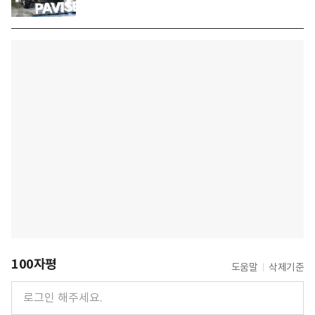
100자평
도움말
삭제기준