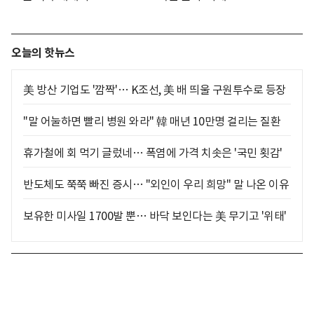
오늘의 핫뉴스
美 방산 기업도 '깜짝'… K조선, 美 배 띄울 구원투수로 등장
"말 어눌하면 빨리 병원 와라" 韓 매년 10만명 걸리는 질환
휴가철에 회 먹기 글렀네… 폭염에 가격 치솟은 '국민 횟감'
반도체도 쭉쭉 빠진 증시… "외인이 우리 희망" 말 나온 이유
보유한 미사일 1700발 뿐… 바닥 보인다는 美 무기고 '위태'