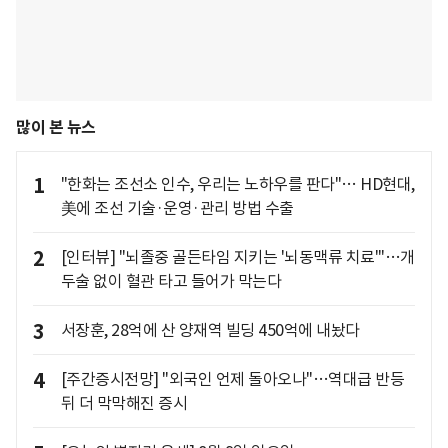
많이 본 뉴스
1
"한화는 조선소 인수, 우리는 노하우를 판다"… HD현대,
美에 조선 기술·운영·관리 방법 수출
2
[인터뷰] "뇌졸중 골든타임 지키는 '뇌동맥류 치료'"…개
두술 없이 혈관 타고 들어가 막는다
3
서장훈, 28억에 산 양재역 빌딩 450억에 내놨다
4
[주간증시전망] "외국인 언제 돌아오나"…역대급 반등
뒤 더 막막해진 증시