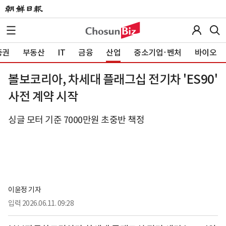
증권
부동산
IT
금융
산업
중소기업·벤처
바이오
볼보코리아, 차세대 플래그십 전기차 'ES90'
사전 계약 시작
싱글 모터 기준 7000만원 초중반 책정
이윤정 기자
입력
2026.06.11. 09:28