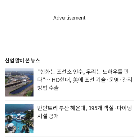
산업 많이 본 뉴스
"한화는 조선소 인수, 우리는 노하우를 판
다"… HD현대, 美에 조선 기술·운영·관리
방법 수출
반얀트리 부산 해운대, 195개 객실·다이닝
시설 공개