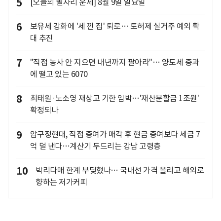
5
[오늘의 별자리 운세] 8월 9일 일요일
6
보유세 강화에 '세 낀 집' 퇴로… 토허제 실거주 예외 확
대 추진
7
"직접 농사 안 지으면 내년까지 팔아라"… 양도세 중과
에 떨고 있는 6070
8
최태원·노소영 재상고 기한 임박…'재산분할금 1조원'
확정되나
9
압구정현대, 직접 증여가 매각 후 현금 증여보다 세금 7
억 덜 낸다…계산기 두드리는 강남 고령층
10
박리다매 한계 부딪혔나… 국내선 가격 올리고 해외로
향하는 저가커피