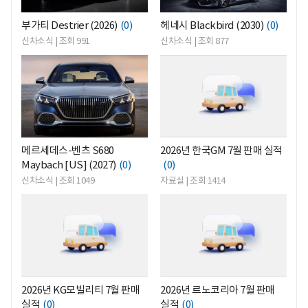
부가티 Destrier (2026)
(0)
헤네시 Blackbird (2030)
(0)
신차소식 | 조회 991
신차소식 | 조회 877
<
<
메르세데스-벤츠 S680
2026년 한국GM 7월 판매 실적
Maybach [US] (2027)
(0)
(0)
신차소식 | 조회 1049
자료실 | 조회 1414
<
<
2026년 KG모빌리티 7월 판매
2026년 르노코리아 7월 판매
실적
(0)
실적
(0)