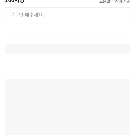
100자평
도움말
삭제기준