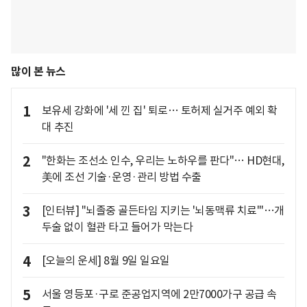
많이 본 뉴스
1
보유세 강화에 '세 낀 집' 퇴로… 토허제 실거주 예외 확
대 추진
2
"한화는 조선소 인수, 우리는 노하우를 판다"… HD현대,
美에 조선 기술·운영·관리 방법 수출
3
[인터뷰] "뇌졸중 골든타임 지키는 '뇌동맥류 치료'"…개
두술 없이 혈관 타고 들어가 막는다
4
[오늘의 운세] 8월 9일 일요일
5
서울 영등포·구로 준공업지역에 2만7000가구 공급 속