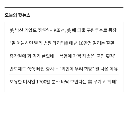
오늘의 핫뉴스
美 방산 기업도 '깜짝'… K조선, 美 배 띄울 구원투수로 등장
"말 어눌하면 빨리 병원 와라" 韓 매년 10만명 걸리는 질환
휴가철에 회 먹기 글렀네… 폭염에 가격 치솟은 '국민 횟감'
반도체도 쭉쭉 빠진 증시… "외인이 우리 희망" 말 나온 이유
보유한 미사일 1700발 뿐… 바닥 보인다는 美 무기고 '위태'