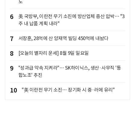
도
6
美 국방부, 이란전 무기 소진에 방산업체 증산 압박… "3
주 내 납품 계획 내라"
7
서장훈, 28억에 산 양재역 빌딩 450억에 내놨다
8
[오늘의 별자리 운세] 8월 9일 일요일
9
"성과급 약속 지켜라"… SK하이닉스, 생산·사무직 '통
합노조' 추진
10
"美 이란전 무기 소진… 장기화 시 중·러에 유리"