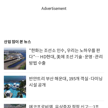
산업 많이 본 뉴스
"한화는 조선소 인수, 우리는 노하우를 판
다"… HD현대, 美에 조선 기술·운영·관리
방법 수출
반얀트리 부산 해운대, 195개 객실·다이닝
시설 공개
에코프로비엠, 유상증자 정정 신고…1조