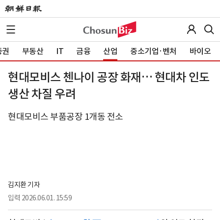
증권
부동산
IT
금융
산업
중소기업·벤처
바이오
현대모비스 첸나이 공장 화재… 현대차 인도
생산 차질 우려
현대모비스 부품공장 1개동 전소
김지환 기자
입력
2026.06.01. 15:59