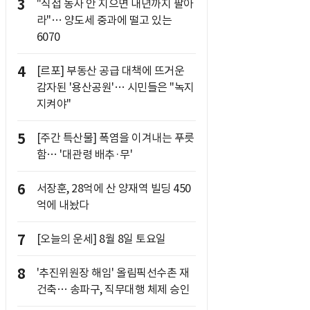
3
"직접 농사 안 지으면 내년까지 팔아
라"… 양도세 중과에 떨고 있는
6070
4
[르포] 부동산 공급 대책에 뜨거운
감자된 '용산공원'… 시민들은 "녹지
지켜야"
5
[주간 특산물] 폭염을 이겨내는 푸릇
함… '대관령 배추·무'
6
서장훈, 28억에 산 양재역 빌딩 450
억에 내놨다
7
[오늘의 운세] 8월 8일 토요일
8
'추진위원장 해임' 올림픽선수촌 재
건축… 송파구, 직무대행 체제 승인