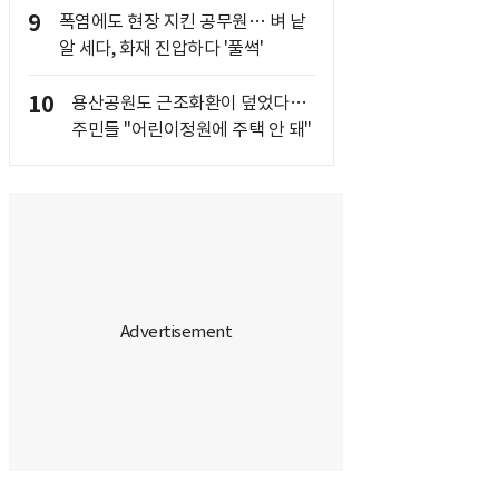
9
폭염에도 현장 지킨 공무원… 벼 낱
알 세다, 화재 진압하다 '풀썩'
10
용산공원도 근조화환이 덮었다…
주민들 "어린이정원에 주택 안 돼"