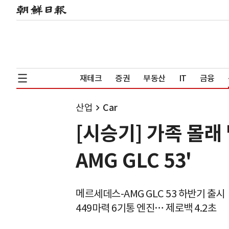
재테크
증권
부동산
IT
금융
산업
Car
[시승기] 가족 몰래
AMG GLC 53'
메르세데스-AMG GLC 53 하반기 출시
449마력 6기통 엔진… 제로백 4.2초