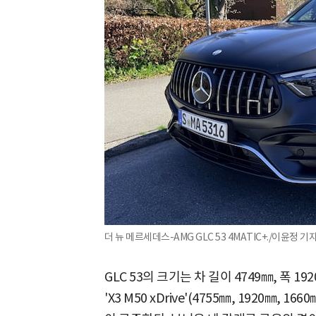
더 뉴 메르세데스-AMG GLC 53 4MATIC+./이윤정 기
GLC 53의 크기는 차 길이 4749㎜, 폭 1
'X3 M50 xDrive'(4755㎜, 1920㎜