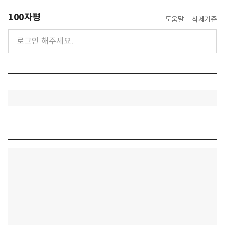
100자평
도움말
삭제기준