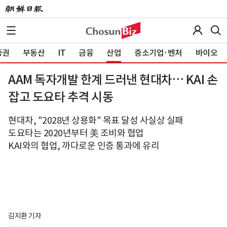
증권
부동산
IT
금융
산업
중소기업·벤처
바이오
AAM 독자개발 한계 드러낸 현대차… KAI 손
잡고 도요타 추격 시동
현대차, "2028년 상용화" 목표 달성 사실상 실패
도요타는 2020년부터 美 조비와 협업
KAI와의 협업, 까다로운 인증 통과에 유리
김지환 기자