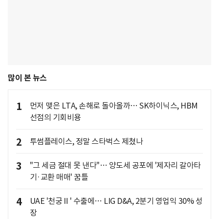
많이 본 뉴스
1
먼저 맺은 LTA, 손해로 돌아올까… SK하이닉스, HBM
선점의 기회비용
2
투썸플레이스, 정말 스타벅스 제쳤나
3
"그 세금 절대 못 낸다"… 양도세 공포에 '제자리 갈아타
기·교환 매매' 꿈틀
4
UAE '천궁Ⅱ' 수출에… LIG D&A, 2분기 영업익 30% 성
장