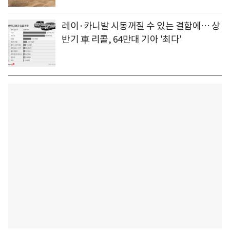
레이·카니발 시동꺼질 수 있는 결함에… 상
반기 車 리콜, 64만대 기아 '최다'