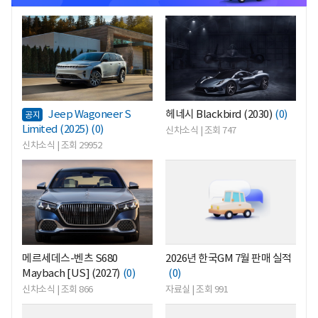
<
<
Jeep Wagoneer S
헤네시 Blackbird (2030)
(0)
공지
Limited (2025)
(0)
신차소식 | 조회 747
신차소식 | 조회 29952
<
<
메르세데스-벤츠 S680
2026년 한국GM 7월 판매 실적
Maybach [US] (2027)
(0)
(0)
신차소식 | 조회 866
자료실 | 조회 991
<
<