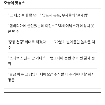
오늘의 핫뉴스
"그 세금 절대 못 낸다" 양도세 공포, 부자들의 '절세법'
"엔비디아에 올인했는데 이런…" SK하이닉스가 예상치 못
한 변수
'중동 천궁' 제대로 터졌다… LIG 2분기 벌어들인 놀라운 액
수
"스타벅스 진짜 안 가나?"… 탱크데이 논란 후 바뀐 결제 순
위
"불닭 파는 그 삼양 아니에요?" 주식할 때 주의해야 할 회사
명들