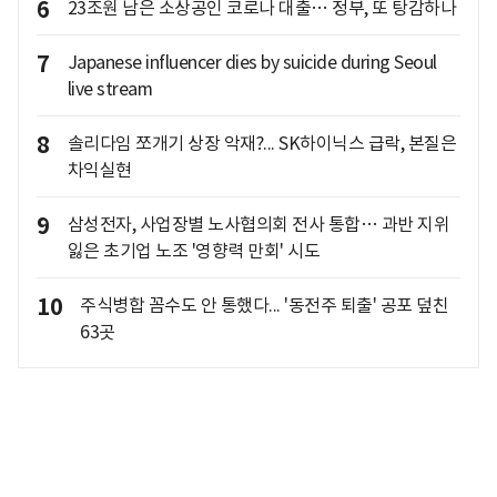
6
23조원 남은 소상공인 코로나 대출… 정부, 또 탕감하나
7
Japanese influencer dies by suicide during Seoul
live stream
8
솔리다임 쪼개기 상장 악재?... SK하이닉스 급락, 본질은
차익실현
9
삼성전자, 사업장별 노사협의회 전사 통합… 과반 지위
잃은 초기업 노조 '영향력 만회' 시도
10
주식병합 꼼수도 안 통했다... '동전주 퇴출' 공포 덮친
63곳