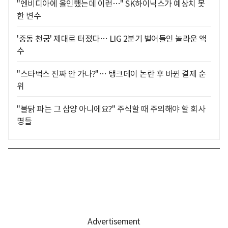
"엔비디아에 올인했는데 이런…" SK하이닉스가 예상치 못
한 변수
'중동 천궁' 제대로 터졌다… LIG 2분기 벌어들인 놀라운 액
수
"스타벅스 진짜 안 가나?"… 탱크데이 논란 후 바뀐 결제 순
위
"불닭 파는 그 삼양 아니에요?" 주식할 때 주의해야 할 회사
명들