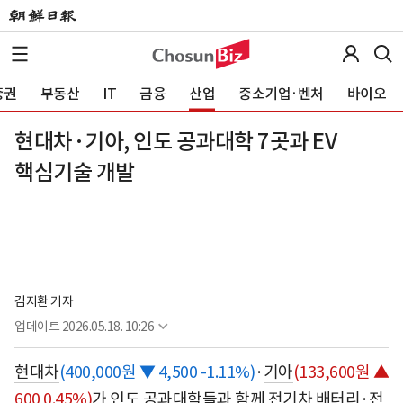
증권
부동산
IT
금융
산업
중소기업·벤처
바이오
현대차·기아, 인도 공과대학 7곳과 EV
핵심기술 개발
김지환 기자
업데이트
2026.05.18. 10:26
현대차
(400,000원 ▼ 4,500 -1.11%)
·
기아
(133,600원 ▲
600 0.45%)
가 인도 공과대학들과 함께 전기차 배터리·전