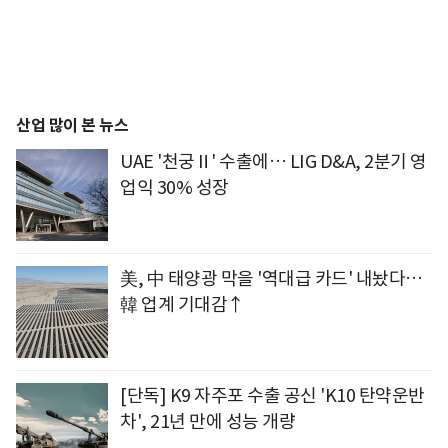
산업 많이 본 뉴스
UAE '천궁Ⅱ' 수출에… LIG D&A, 2분기 영
업익 30% 성장
美, 中 태양광 막을 '역대급 카드' 내놨다…
韓 업계 기대감↑
[단독] K9 자주포 수출 공신 'K10 탄약운반
차', 21년 만에 성능 개량