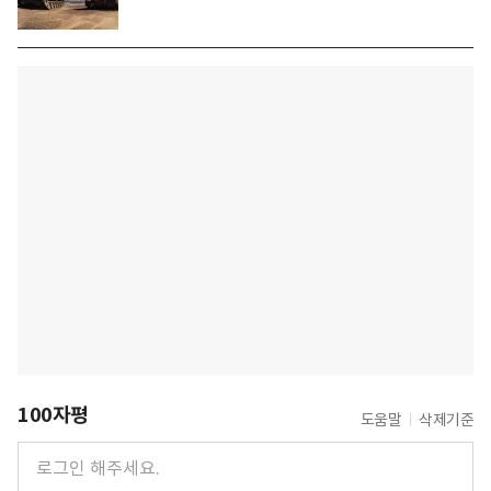
100자평
도움말
삭제기준