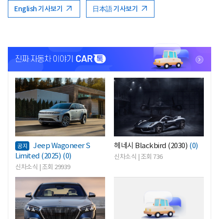
English 기사보기
日本語 기사보기
<
<
Jeep Wagoneer S
헤네시 Blackbird (2030)
(0)
공지
Limited (2025)
(0)
신차소식 | 조회 736
신차소식 | 조회 29939
<
<