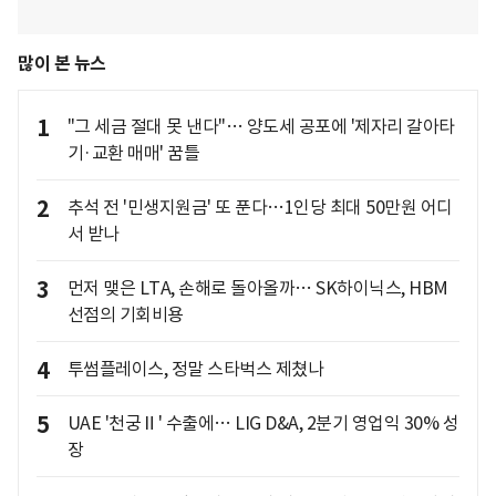
많이 본 뉴스
1
"그 세금 절대 못 낸다"… 양도세 공포에 '제자리 갈아타
기·교환 매매' 꿈틀
2
추석 전 '민생지원금' 또 푼다…1인당 최대 50만원 어디
서 받나
3
먼저 맺은 LTA, 손해로 돌아올까… SK하이닉스, HBM
선점의 기회비용
4
투썸플레이스, 정말 스타벅스 제쳤나
5
UAE '천궁Ⅱ' 수출에… LIG D&A, 2분기 영업익 30% 성
장