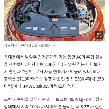
더 뉴 아우디 A6의 엔진룸. /김지환 기자
동대문에서 남양주 진건읍까지 가는 동안 A6의 주행 성능
을 체험했다. 이 차에는 2.0L(리터) 가솔린 직분사 터보차
저 엔진과 7단 S트로닉 자동 변속기가 맞물려 있다. 최대
출력은 271.9마력으로 경쟁 차종인 벤츠 E300 4매틱(258
마력)이나 BMW 530i(258마력)보다 높다.
초반 가속력을 좌우하는 최대 토크는 40.79kg·m다. 정지
상태에서 시속 100㎞까지 속도를 올리는 데 6.2초가 걸린