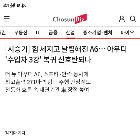
증권
부동산
IT
금융
산업
중소기업·벤처
바이오
[시승기] 힘 세지고 날렵해진 A6… 아우디
'수입차 3강' 복귀 신호탄되나
더 뉴 아우디 A6, 스포티·안락 동시에
최고출력 271마력 힘… 주행 안정성도
전동화 흐름 속 내연기관 車 장점 높여
김지환 기자