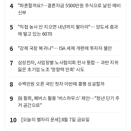
4
"파혼할까요?…결혼자금 5500만원 주식으로 날린 예비
신부
5
"직접 농사 안 지으면 내년까지 팔아라"… 양도세 중과
에 떨고 있는 6070
6
"강제 국장 복귀냐"… ISA 세제 개편에 투자자 불만
7
삼성전자, 사업장별 노사협의회 전사 통합… 과반 지위
잃은 초기업 노조 '영향력 만회' 시도
8
수백만원 오른 국민 첫차 아반떼 흥행 성공할까
9
與 황희, 폐버스 활용 '버스하우스' 제안…"청년 단기 주
거 공간으로"
10
[오늘의 별자리 운세] 8월 7일 금요일