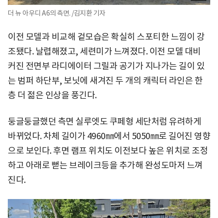
더 뉴 아우디 A6의 측면. /김지환 기자
이전 모델과 비교해 겉모습은 확실히 스포티한 느낌이 강
조됐다. 날렵해졌고, 세련미가 느껴졌다. 이전 모델 대비
커진 전면부 라디에이터 그릴과 공기가 지나가는 길이 있
는 범퍼 하단부, 보닛에 새겨진 두 개의 캐릭터 라인은 한
층 더 젊은 인상을 풍긴다.
둥글둥글했던 측면 실루엣도 쿠페형 세단처럼 유려하게
바뀌었다. 차체 길이가 4960㎜에서 5050㎜로 길어진 영향
으로 보인다. 후면 램프 위치도 이전보다 높은 위치로 조정
하고 아래로 뻗는 브레이크등을 추가해 완성도마저 느껴
진다.