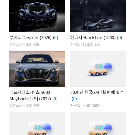
부가티 Destrier (2026)
(0)
헤네시 Blackbird (2030)
(0)
신차소식 | 조회 803
신차소식 | 조회 777
<
<
메르세데스-벤츠 S680
2026년 한국GM 7월 판매 실적
Maybach [US] (2027)
(0)
(0)
신차소식 | 조회 900
자료실 | 조회 1062
<
<