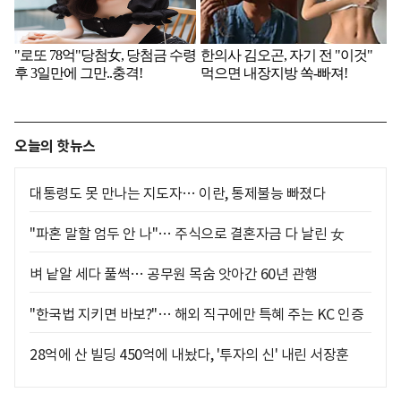
오늘의 핫뉴스
대통령도 못 만나는 지도자… 이란, 통제불능 빠졌다
"파혼 말할 엄두 안 나"… 주식으로 결혼자금 다 날린 女
벼 낱알 세다 풀썩… 공무원 목숨 앗아간 60년 관행
"한국법 지키면 바보?"… 해외 직구에만 특혜 주는 KC 인증
28억에 산 빌딩 450억에 내놨다, '투자의 신' 내린 서장훈