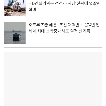
HD건설기계는 선전… 시장 전략에 엇갈린
희비
호르무즈發 해운·조선 대격변… 174년 된
세계 최대 선박중개사도 실적 신기록