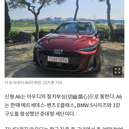
더 뉴 아우디 A6의 외관. /김지환 기자
신형 A6는 아우디의 절치부심(切齒腐心)으로 통한다. A6
는 한때 메르세데스-벤츠 E클래스, BMW 5시리즈와 3강
구도를 형성했던 준대형 세단이다.