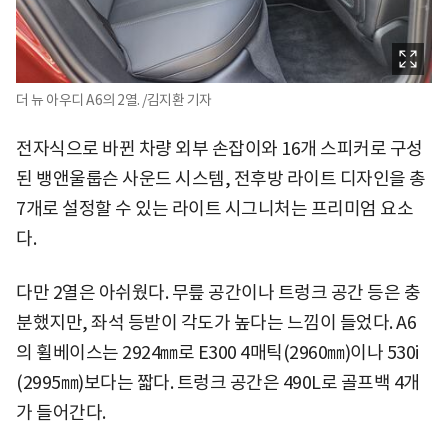
더 뉴 아우디 A6의 2열. /김지환 기자
전자식으로 바뀐 차량 외부 손잡이와 16개 스피커로 구성
된 뱅앤울룹슨 사운드 시스템, 전후방 라이트 디자인을 총
7개로 설정할 수 있는 라이트 시그니처는 프리미엄 요소
다.
다만 2열은 아쉬웠다. 무릎 공간이나 트렁크 공간 등은 충
분했지만, 좌석 등받이 각도가 높다는 느낌이 들었다. A6
의 휠베이스는 2924㎜로 E300 4매틱(2960㎜)이나 530i
(2995㎜)보다는 짧다. 트렁크 공간은 490L로 골프백 4개
가 들어간다.