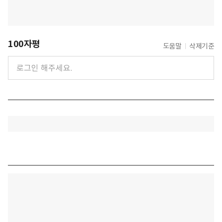
100자평
도움말
삭제기준