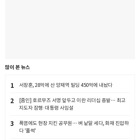
많이 본 뉴스
1
서장훈, 28억에 산 양재역 빌딩 450억에 내놨다
2
[줌인] 호르무즈 서명 앞두고 이란 리더십 증발… 최고
지도자 잠행·대통령 사임설
3
폭염에도 현장 지킨 공무원… 벼 낱알 세다, 화재 진압하
다 '풀썩'