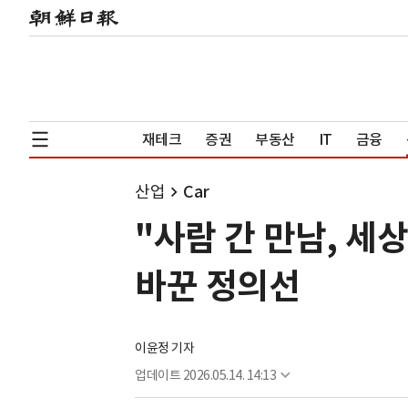
재테크
증권
부동산
IT
금융
산업
Car
"사람 간 만남, 세
바꾼 정의선
이윤정 기자
업데이트
2026.05.14. 14:13