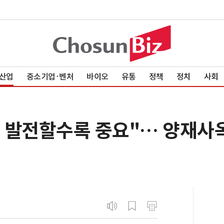
산업
중소기업·벤처
바이오
유통
정책
정치
사회
상 발전할수록 중요"… 양재사옥