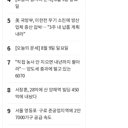
4
일
5
美 국방부, 이란전 무기 소진에 방산
업체 증산 압박… "3주 내 납품 계획
내라"
6
[오늘의 운세] 8월 9일 일요일
7
"직접 농사 안 지으면 내년까지 팔아
라"… 양도세 중과에 떨고 있는
6070
8
서장훈, 28억에 산 양재역 빌딩 450
억에 내놨다
9
서울 영등포·구로 준공업지역에 2만
7000가구 공급 속도