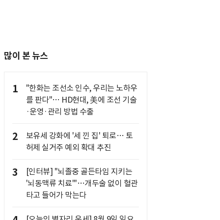
많이 본 뉴스
1
"한화는 조선소 인수, 우리는 노하우
를 판다"… HD현대, 美에 조선 기술
·운영·관리 방법 수출
2
보유세 강화에 '세 낀 집' 퇴로… 토
허제 실거주 예외 확대 추진
3
[인터뷰] "뇌졸중 골든타임 지키는
'뇌동맥류 치료'"…개두술 없이 혈관
타고 들어가 막는다
[오늘의 별자리 운세] 8월 9일 일요