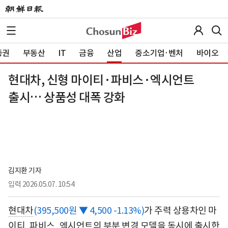
증권
부동산
IT
금융
산업
중소기업·벤처
바이오
현대차, 신형 마이티·파비스·엑시언트
출시… 상품성 대폭 강화
김지환 기자
입력
2026.05.07. 10:54
현대차
(395,500원 ▼ 4,500 -1.13%)
가 주력 상용차인 마
이티, 파비스, 엑시언트의 부분 변경 모델을 동시에 출시한