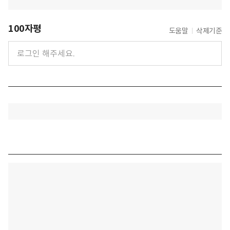
100자평
도움말
삭제기준