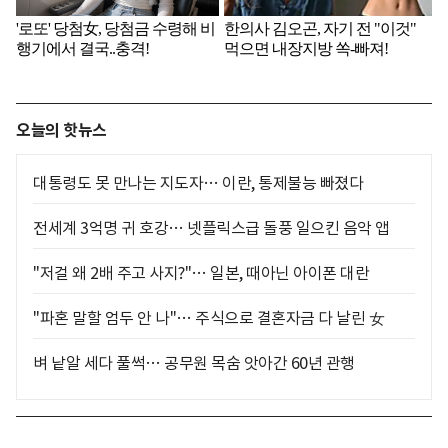
오늘의 핫뉴스
대통령도 못 만나는 지도자… 이란, 통제불능 빠졌다
전세계 3억명 귀 호강… 넷플릭스급 돌풍 일으킨 음악 앱
"저걸 왜 2배 주고 사지?"… 일본, 때아닌 아이폰 대란
"파혼 말할 엄두 안 나"… 주식으로 결혼자금 다 날린 女
벼 낱알 세다 풀썩… 공무원 목숨 앗아간 60년 관행