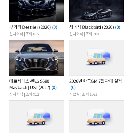
부가티 Destrier (2026)
(0)
헤네시 Blackbird (2030)
(0)
신차소식 | 조회 815
신차소식 | 조회 780
<
<
메르세데스-벤츠 S680
2026년 한국GM 7월 판매 실적
Maybach [US] (2027)
(0)
(0)
신차소식 | 조회 912
자료실 | 조회 1071
<
<