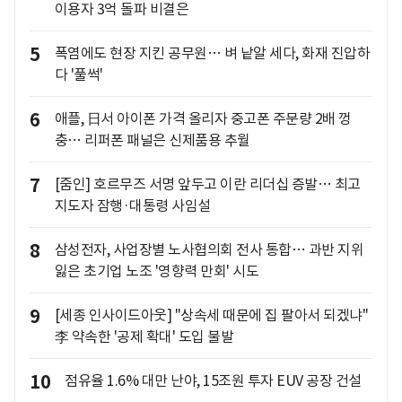
이용자 3억 돌파 비결은
5
폭염에도 현장 지킨 공무원… 벼 낱알 세다, 화재 진압하
다 '풀썩'
6
애플, 日서 아이폰 가격 올리자 중고폰 주문량 2배 껑
충… 리퍼폰 패널은 신제품용 추월
7
[줌인] 호르무즈 서명 앞두고 이란 리더십 증발… 최고
지도자 잠행·대통령 사임설
8
삼성전자, 사업장별 노사협의회 전사 통합… 과반 지위
잃은 초기업 노조 '영향력 만회' 시도
9
[세종 인사이드아웃] "상속세 때문에 집 팔아서 되겠냐"
李 약속한 '공제 확대' 도입 불발
10
점유율 1.6% 대만 난야, 15조원 투자 EUV 공장 건설