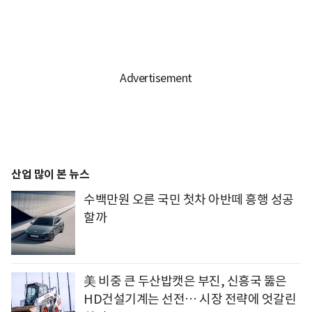
산업 많이 본 뉴스
수백만원 오른 국민 첫차 아반떼 흥행 성공
할까
美 비중 큰 두산밥캣은 부진, 신흥국 뚫은
HD건설기계는 선전… 시장 전략에 엇갈린