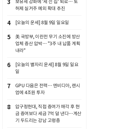
3
보유세 강화에 '세 낀 집' 퇴로… 토
허제 실거주 예외 확대 추진
4
[오늘의 운세] 8월 9일 일요일
5
美 국방부, 이란전 무기 소진에 방산
업체 증산 압박… "3주 내 납품 계획
내라"
6
[오늘의 별자리 운세] 8월 9일 일요
일
7
GPU 다음은 전력… 엔비디아, 랜시
엄에 4조원 투자
8
압구정현대, 직접 증여가 매각 후 현
금 증여보다 세금 7억 덜 낸다…계산
기 두드리는 강남 고령층