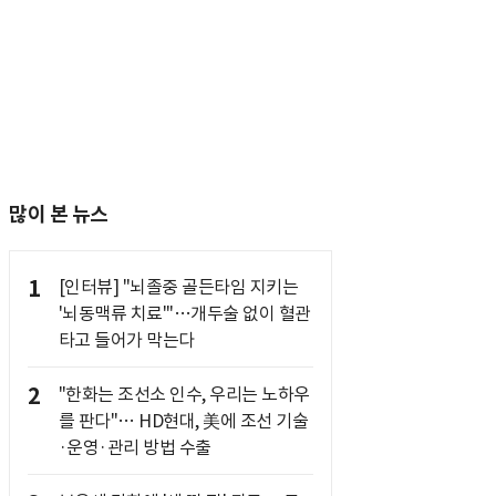
많이 본 뉴스
1
[인터뷰] "뇌졸중 골든타임 지키는
'뇌동맥류 치료'"…개두술 없이 혈관
타고 들어가 막는다
2
"한화는 조선소 인수, 우리는 노하우
를 판다"… HD현대, 美에 조선 기술
·운영·관리 방법 수출