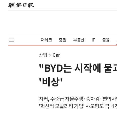
재테크
증권
부동산
IT
금융
산업
Car
"BYD는 시작에 불
'비상'
지커, 수준급 자율주행·승차감·편의사
'혁신적 모빌리티 기업' 샤오펑도 국내 