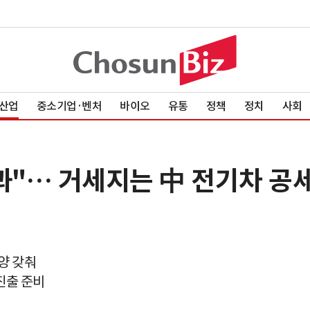
산업
중소기업·벤처
바이오
유통
정책
정치
사회
과"… 거세지는 中 전기차 공세
양 갖춰
진출 준비