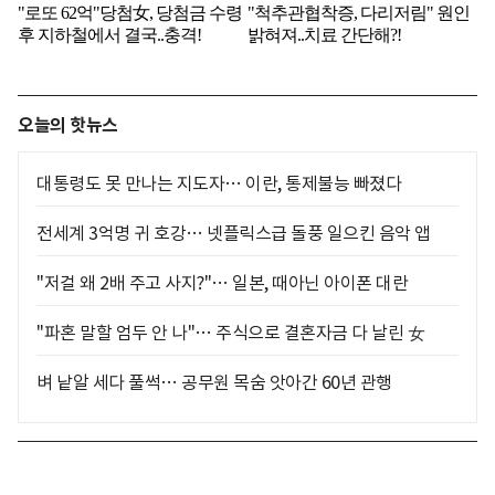
오늘의 핫뉴스
대통령도 못 만나는 지도자… 이란, 통제불능 빠졌다
전세계 3억명 귀 호강… 넷플릭스급 돌풍 일으킨 음악 앱
"저걸 왜 2배 주고 사지?"… 일본, 때아닌 아이폰 대란
"파혼 말할 엄두 안 나"… 주식으로 결혼자금 다 날린 女
벼 낱알 세다 풀썩… 공무원 목숨 앗아간 60년 관행