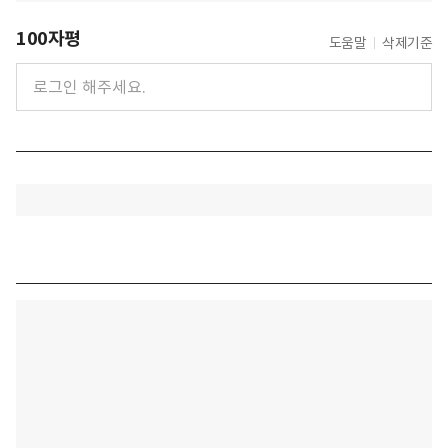
100자평
도움말
삭제기준