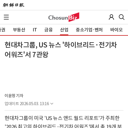
증권
부동산
IT
금융
산업
중소기업·벤처
바이오
현대차그룹, US 뉴스 '하이브리드·전기차
어워즈'서 7관왕
이윤정 기자
업데이트
2026.05.03. 13:16
현대차그룹이 미국 'US 뉴스 앤드 월드 리포트'가 주최한
'2026 최고의 하이브리드·전기차 어워즈'에서 총 19개 부