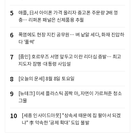
5
애플, 日서 아이폰 가격 올리자 중고폰 주문량 2배 껑
충… 리퍼폰 패널은 신제품용 추월
6
폭염에도 현장 지킨 공무원… 벼 낱알 세다, 화재 진압하
다 '풀썩'
7
[줌인] 호르무즈 서명 앞두고 이란 리더십 증발… 최고
지도자 잠행·대통령 사임설
8
[오늘의 운세] 8월 8일 토요일
9
[뉴테크] 미세 플라스틱 꼼짝 마, 자연이 가르쳐준 청소
그물
10
[세종 인사이드아웃] "상속세 때문에 집 팔아서 되겠
냐" 李 약속한 '공제 확대' 도입 불발