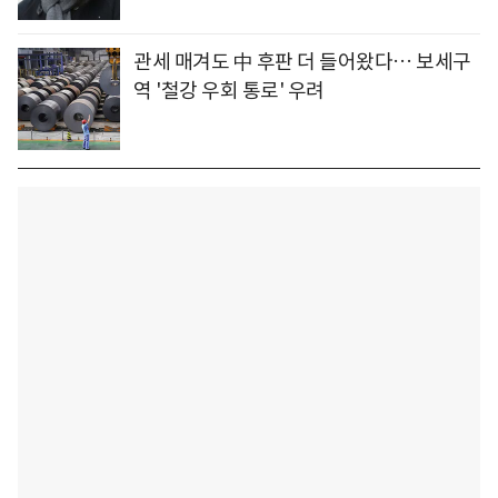
관세 매겨도 中 후판 더 들어왔다… 보세구
역 '철강 우회 통로' 우려