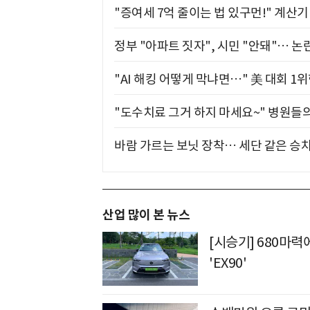
"증여세 7억 줄이는 법 있구먼!" 계산
정부 "아파트 짓자", 시민 "안돼"… 논란
"AI 해킹 어떻게 막냐면…" 美 대회 1
"도수치료 그거 하지 마세요~" 병원들
바람 가르는 보닛 장착… 세단 같은 승
산업 많이 본 뉴스
[시승기] 680마력
'EX90'