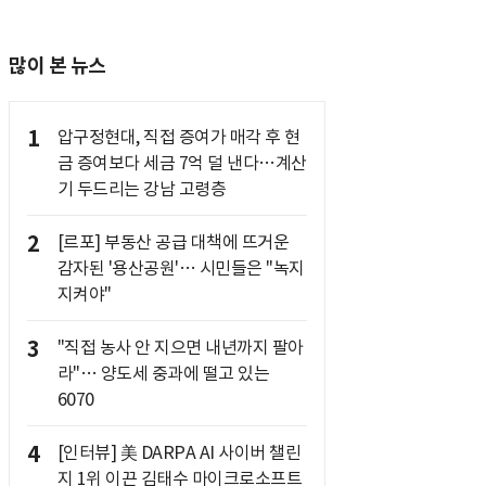
많이 본 뉴스
1
압구정현대, 직접 증여가 매각 후 현
금 증여보다 세금 7억 덜 낸다…계산
기 두드리는 강남 고령층
2
[르포] 부동산 공급 대책에 뜨거운
감자된 '용산공원'… 시민들은 "녹지
지켜야"
3
"직접 농사 안 지으면 내년까지 팔아
라"… 양도세 중과에 떨고 있는
6070
4
[인터뷰] 美 DARPA AI 사이버 챌린
지 1위 이끈 김태수 마이크로소프트