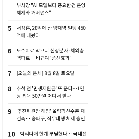
부사장 "AI 모델보다 중요한건 운영
체계와 거버넌스"
5
서장훈, 28억에 산 양재역 빌딩 450
억에 내놨다
6
도수치료 막으니 신장분사·체외충
격파로… 비급여 '풍선효과'
7
[오늘의 운세] 8월 8일 토요일
8
추석 전 '민생지원금' 또 푼다…1인
당 최대 50만원 어디서 받나
9
'추진위원장 해임' 올림픽선수촌 재
건축… 송파구, 직무대행 체제 승인
10
박리다매 한계 부딪혔나… 국내선