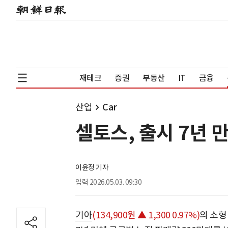
재테크
증권
부동산
IT
금융
산업
Car
셀토스, 출시 7년 만
이윤정 기자
입력
2026.05.03. 09:30
기아
(134,900원 ▲ 1,300 0.97%)
의 소형