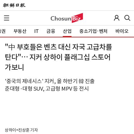
증권
부동산
IT
금융
산업
중소기업·벤처
바이오
"中 부호들은 벤츠 대신 자국 고급차를
탄다"… 지커 상하이 플래그십 스토어
가보니
'중국의 제네시스' 지커, 올 하반기 韓 진출
준대형·대형 SUV, 고급형 MPV 등 전시
상하이=진상훈 기자