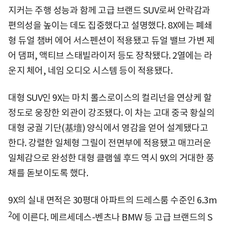
지커는 주행 성능과 함께 고급 브랜드 SUV로써 안락감과
편의성을 높이는 데도 집중했다고 설명했다. 8X에는 폐쇄
형 듀얼 챔버 에어 서스펜션이 적용됐고 듀얼 밸브 가변 제
어 댐퍼, 액티브 스태빌라이저 등도 장착됐다. 2열에는 라
운지 체어, 네임 오디오 시스템 등이 적용됐다.
대형 SUV인 9X는 마치 롤스로이스의 컬리넌을 연상케 할
정도로 웅장한 외관이 강조됐다. 이 차는 고대 중국 황실의
대형 궁궐 기단(基壇) 양식에서 영감을 얻어 설계됐다고
한다. 강렬한 일체형 그릴이 전면부에 적용됐고 매끄러운
일체감으로 완성한 대형 클램쉘 후드 역시 9X의 거대한 풍
채를 돋보이도록 했다.
9X의 실내 면적은 30평대 아파트의 드레스룸 수준인 6.3m
2
에 이른다. 메르세데스-벤츠나 BMW 등 고급 브랜드의 S