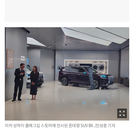
지커 상하이 플래그십 스토어에 전시된 준대형 SUV 8X. /진상훈 기자