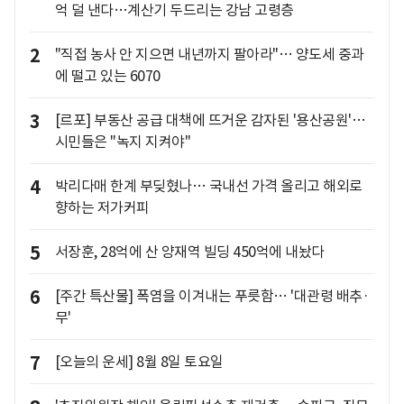
억 덜 낸다…계산기 두드리는 강남 고령층
2
"직접 농사 안 지으면 내년까지 팔아라"… 양도세 중과
에 떨고 있는 6070
3
[르포] 부동산 공급 대책에 뜨거운 감자된 '용산공원'…
시민들은 "녹지 지켜야"
4
박리다매 한계 부딪혔나… 국내선 가격 올리고 해외로
향하는 저가커피
5
서장훈, 28억에 산 양재역 빌딩 450억에 내놨다
6
[주간 특산물] 폭염을 이겨내는 푸릇함… '대관령 배추·
무'
7
[오늘의 운세] 8월 8일 토요일