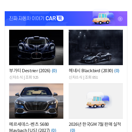
<
<
부가티 Destrier (2026)
(0)
헤네시 Blackbird (2030)
(0)
신차소식 | 조회 925
신차소식 | 조회 851
<
<
메르세데스-벤츠 S680
2026년 한국GM 7월 판매 실적
Maybach [US] (2027)
(0)
(0)