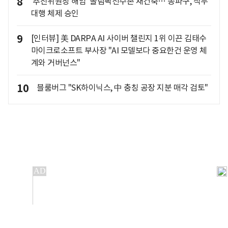
8
'추진위원장 해임' 올림픽선수촌 재건축… 송파구, 직무
대행 체제 승인
9
[인터뷰] 美 DARPA AI 사이버 챌린지 1위 이끈 김태수
마이크로소프트 부사장 "AI 모델보다 중요한건 운영 체
계와 거버넌스"
10
블룸버그 "SK하이닉스, 中 충칭 공장 지분 매각 검토"
개인정보처리방침
앱설치(Android)
본 사이트의 주가 시세정보는 정보 제공 목적이며, 오류가