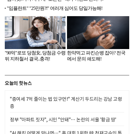
오늘의 핫뉴스
"증여세 7억 줄이는 법 있구먼!" 계산기 두드리는 강남 고령
층
정부 "아파트 짓자", 시민 "안돼"… 논란의 서울 '황금 땅'
"AI 해킹 어떻게 막냐면…" 美 대회 1위한 韓 천재교수의 통