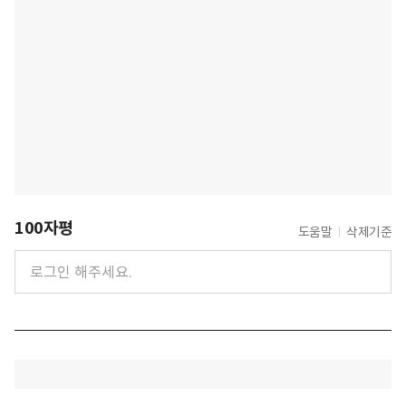
100자평
도움말
삭제기준