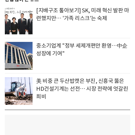
[지배구조 톺아보기] SK, 미래 혁신 발판 마
련했지만… '가족 리스크'는 숙제
중소기업계 "정부 세제개편안 환영…中企
성장에 기여"
美 비중 큰 두산밥캣은 부진, 신흥국 뚫은
HD건설기계는 선전… 시장 전략에 엇갈린
희비