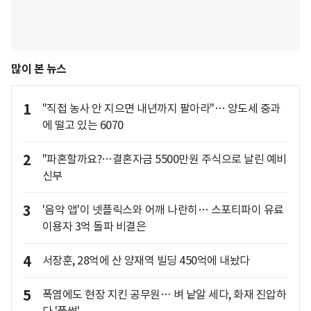
많이 본 뉴스
1
"직접 농사 안 지으면 내년까지 팔아라"… 양도세 중과
에 떨고 있는 6070
2
"파혼할까요?…결혼자금 5500만원 주식으로 날린 예비
신부
3
'음악 앱'이 넷플릭스와 어깨 나란히… 스포티파이 유료
이용자 3억 돌파 비결은
4
서장훈, 28억에 산 양재역 빌딩 450억에 내놨다
5
폭염에도 현장 지킨 공무원… 벼 낱알 세다, 화재 진압하
다 '풀썩'