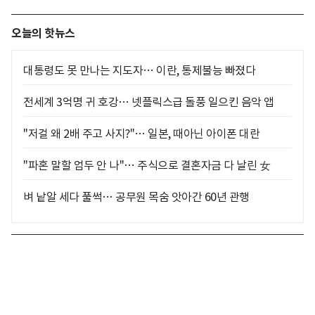
오늘의 핫뉴스
대통령도 못 만나는 지도자… 이란, 통제불능 빠졌다
전세계 3억명 귀 호강… 넷플릭스급 돌풍 일으킨 음악 앱
"저걸 왜 2배 주고 사지?"… 일본, 때아닌 아이폰 대란
"파혼 말할 엄두 안 나"… 주식으로 결혼자금 다 날린 女
벼 낱알 세다 풀썩… 공무원 목숨 앗아간 60년 관행