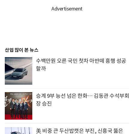
산업 많이 본 뉴스
수백만원 오른 국민 첫차 아반떼 흥행 성공
할까
승계 9부 능선 넘은 한화… 김동관 수석부회
장 승진
美 비중 큰 두산밥캣은 부진, 신흥국 뚫은