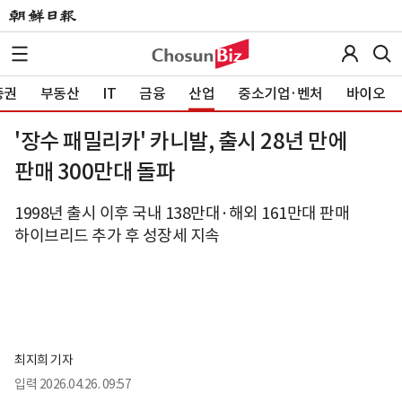
증권
부동산
IT
금융
산업
중소기업·벤처
바이오
'장수 패밀리카' 카니발, 출시 28년 만에
판매 300만대 돌파
1998년 출시 이후 국내 138만대·해외 161만대 판매
하이브리드 추가 후 성장세 지속
최지희 기자
입력
2026.04.26. 09:57