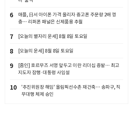
6
애플, 日서 아이폰 가격 올리자 중고폰 주문량 2배 껑
충… 리퍼폰 패널은 신제품용 추월
7
[오늘의 별자리 운세] 8월 8일 토요일
8
[오늘의 운세] 8월 8일 토요일
9
[줌인] 호르무즈 서명 앞두고 이란 리더십 증발… 최고
지도자 잠행·대통령 사임설
10
'추진위원장 해임' 올림픽선수촌 재건축… 송파구, 직
무대행 체제 승인