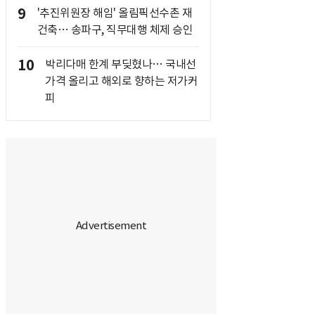
9
'추진위원장 해임' 올림픽선수촌 재
건축… 송파구, 직무대행 체제 승인
10
박리다매 한계 부딪혔나… 국내선
가격 올리고 해외로 향하는 저가커
피