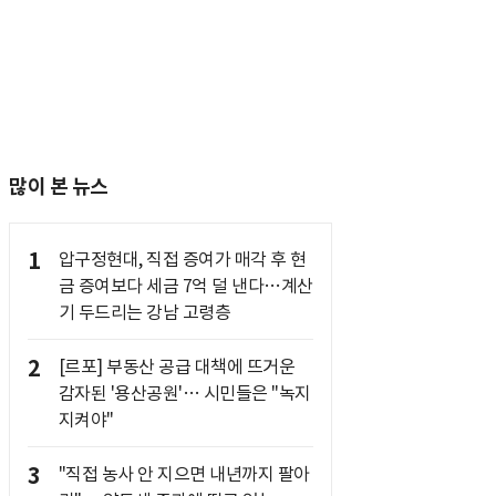
많이 본 뉴스
1
압구정현대, 직접 증여가 매각 후 현
금 증여보다 세금 7억 덜 낸다…계산
기 두드리는 강남 고령층
2
[르포] 부동산 공급 대책에 뜨거운
감자된 '용산공원'… 시민들은 "녹지
지켜야"
3
"직접 농사 안 지으면 내년까지 팔아