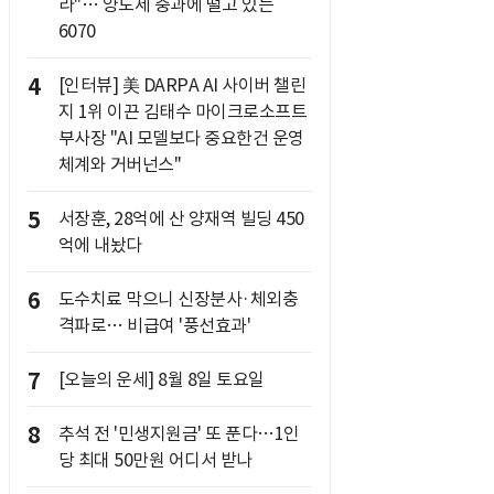
라"… 양도세 중과에 떨고 있는
6070
4
[인터뷰] 美 DARPA AI 사이버 챌린
지 1위 이끈 김태수 마이크로소프트
부사장 "AI 모델보다 중요한건 운영
체계와 거버넌스"
5
서장훈, 28억에 산 양재역 빌딩 450
억에 내놨다
6
도수치료 막으니 신장분사·체외충
격파로… 비급여 '풍선효과'
7
[오늘의 운세] 8월 8일 토요일
8
추석 전 '민생지원금' 또 푼다…1인
당 최대 50만원 어디서 받나