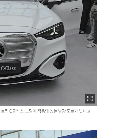
일렉트릭 C클래스. 그릴에 적용돼 있는 발광 도트가 빛나고