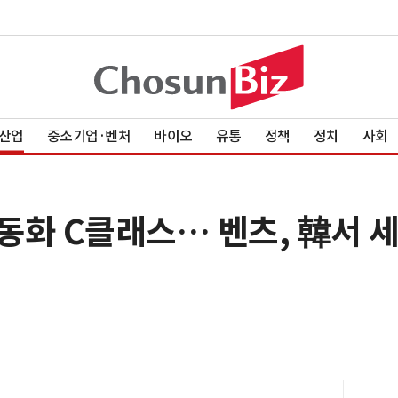
산업
중소기업·벤처
바이오
유통
정책
정치
사회
동화 C클래스… 벤츠, 韓서 세