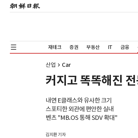
재테크
증권
부동산
IT
금융
산업
Car
커지고 똑똑해진 전
내연 E클래스와 유사한 크기
스포티한 외관에 편안한 실내
벤츠 "MB.OS 통해 SDV 확대"
김지환 기자